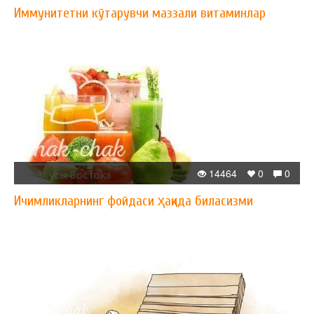
Иммунитетни кўтарувчи маззали витаминлар
14464
0
0
Ичимликларнинг фойдаси ҳақида биласизми