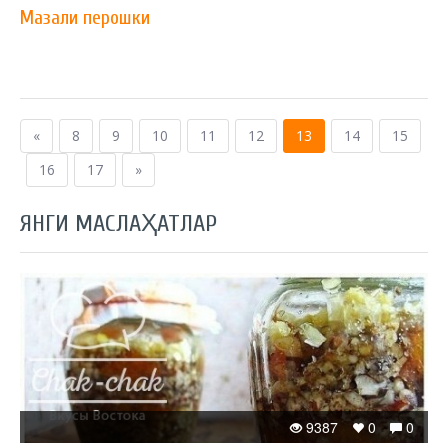
Мазали перошки
«
8
9
10
11
12
13
14
15
16
17
»
ЯНГИ МАСЛАҲАТЛАР
9387
0
0