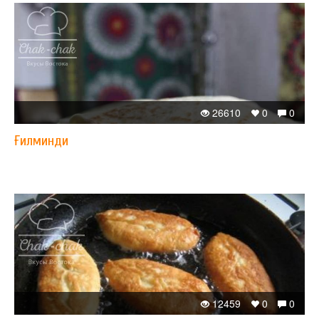
26610
0
0
Ғилминди
12459
0
0