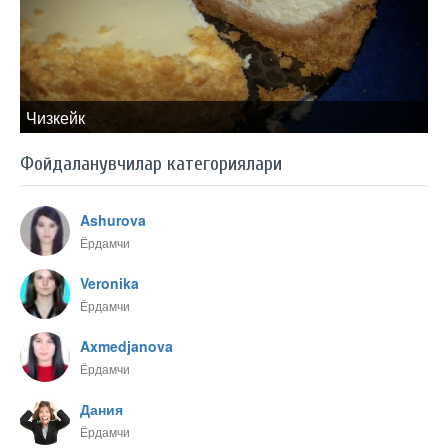
Чизкейк
Фойдаланувчилар категориялари
Ashurova
Ёрдамчи
Veronika
Ёрдамчи
Axmedjanova
Ёрдамчи
Дания
Ёрдамчи