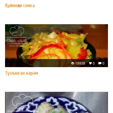
Қуймоқли сомса
18938
0
0
Тузланган карам