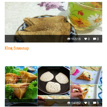
16518
0
0
Юпқа блинлар
14082
0
0