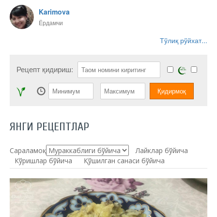
Karimova
Ёрдамчи
Тўлиқ рўйхат...
Рецепт қидириш:
ЯНГИ РЕЦЕПТЛАР
Сараламоқ:
Лайклар бўйича
Кўришлар бўйича
Қўшилган санаси бўйича