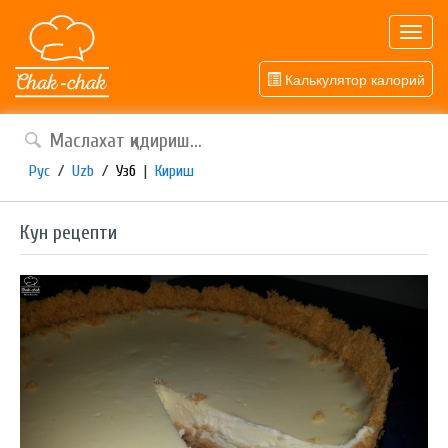
Toggl
navig
Калькулятор калорий
Рус
/
Uzb
/
Узб
|
Кириш
Кун рецепти