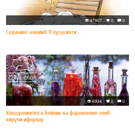
47907
0
0
​Соданинг ажойиб 11 хусусияти
6934
0
0
​Хонадонингизга бойлик ва фаровонлик олиб
киручи ифорлар