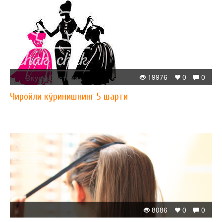
19976
0
0
Чиройли кўринишнинг 5 шарти
8086
0
0