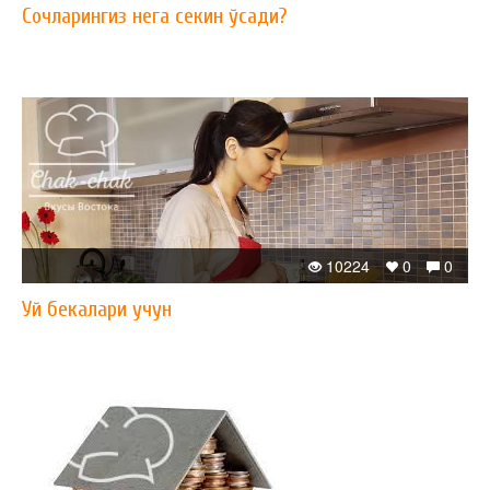
Сочларингиз нега секин ўсади?
10224
0
0
Уй бекалари учун