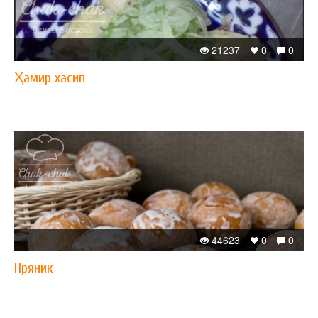
21237
0
0
Ҳамир хасип
44623
0
0
Пряник