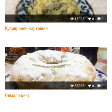
13023
0
0
Қўзиқоринли картошка
33995
0
0
Олмали кекс