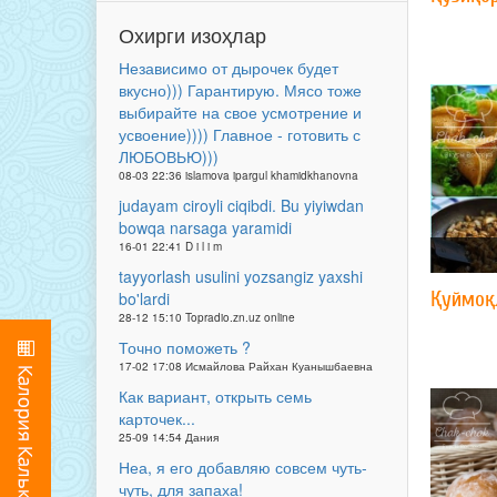
Охирги изоҳлар
Независимо от дырочек будет
вкусно))) Гарантирую. Мясо тоже
выбирайте на свое усмотрение и
усвоение)))) Главное - готовить с
ЛЮБОВЬЮ)))
08-03 22:36 islamova ipargul khamidkhanovna
judayam ciroyli ciqibdi. Bu yiyiwdan
bowqa narsaga yaramidi
16-01 22:41 D i l i m
tayyorlash usulini yozsangiz yaxshi
Қуймоқ
bo'lardi
28-12 15:10 Topradio.zn.uz online
Точно поможеть ?
17-02 17:08 Исмайлова Райхан Куанышбаевна
Как вариант, открыть семь
карточек...
25-09 14:54 Дания
Неа, я его добавляю совсем чуть-
чуть, для запаха!