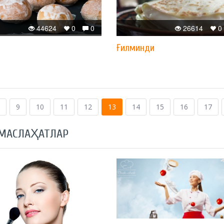
44624
0
0
26614
0
Ғилминди
9
10
11
12
13
14
15
16
17
 МАСЛАҲАТЛАР