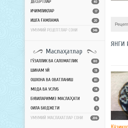
ДЕСЕРТЛАР
40
ИЧИМЛИКЛАР
17
ҚИШГА ҒАМЛАМА
20
Рецеп
УМУМИЙ РЕЦЕПТЛАР СОНИ
346
ЯНГИ 
Маслаҳатлар
ГЎЗАЛЛИК ВА САЛОМАТЛИК
80
ШИНАМ УЙ
19
ОШХОНА ВА ОВҚАТЛАНИШ
81
МОДА ВА УСЛУБ
14
БУВИЛАРИМИЗ МАСЛАҲАТИ
9
ОИЛА БЮДЖЕТИ
3
УМУМИЙ МАСЛАХАТЛАР СОНИ
206
Қўзиқо