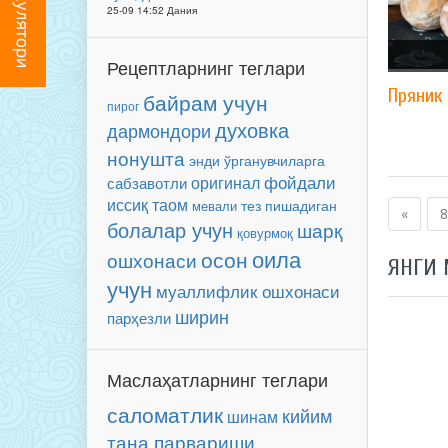
25-09 14:52 Дания
Рецептларнинг теглари
Пряник
байрам учун
пирог
духовка
дармондори
нонушта
энди ўрганувчиларга
фойдали
оригинал
сабзавотли
иссиқ таом
мевали
тез пишадиган
«
8
болалар учун
шарқ
қовурмоқ
оила
осон
ошхонаси
ЯНГИ
учун
муаллифлик ошхонаси
ширин
парҳезли
Маслаҳатларнинг теглари
саломатлик
кийим
шинам
тана парвариши