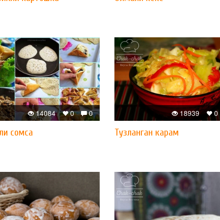
14084
0
0
18939
0
ли сомса
Тузланган карам