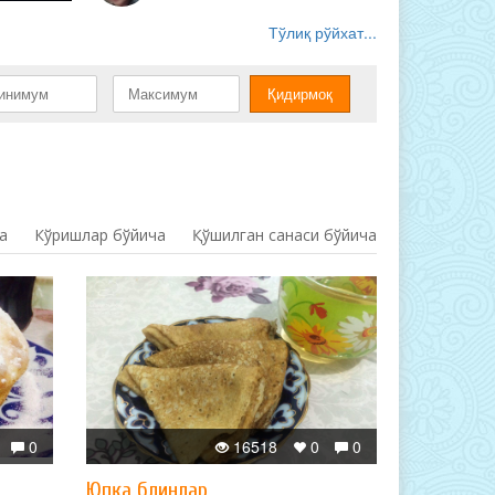
Тўлиқ рўйхат...
а
Кўришлар бўйича
Қўшилган санаси бўйича
0
16518
0
0
Юпқа блинлар