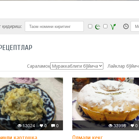
т қидириш:
РЕЦЕПТЛАР
Сараламоқ:
Лайклар бўйич
13024
0
0
33998
0
ринли картошка
Олмали кекс