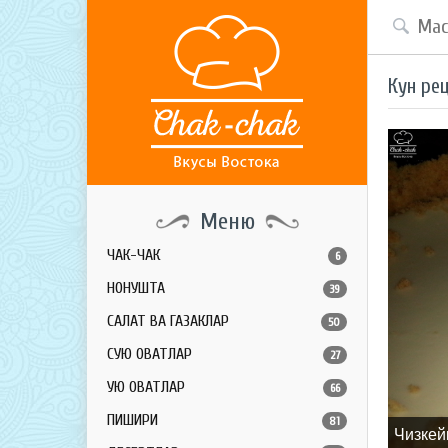
Кун ре
Меню
ЧАК-ЧАК
6
НОНУШТА
39
САЛАТ ВА ГАЗАКЛАР
50
СУЮҚ ОВҚАТЛАР
27
ҚУЮҚ ОВҚАТЛАР
66
ПИШИРИҚ
81
Чизкей