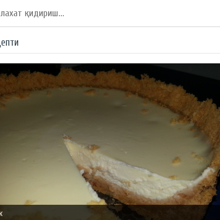
цепти
к