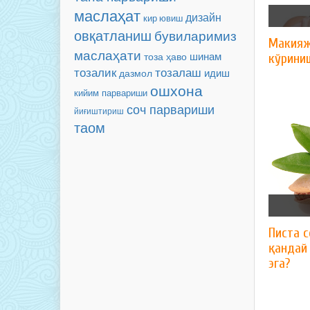
маслаҳат
дизайн
кир ювиш
овқатланиш
бувиларимиз
Макияж
маслаҳати
шинам
тоза ҳаво
кўриниш
тозалаш
тозалик
идиш
дазмол
ошхона
кийим парвариши
соч парвариши
йиғиштириш
таом
Писта с
қандай
эга?