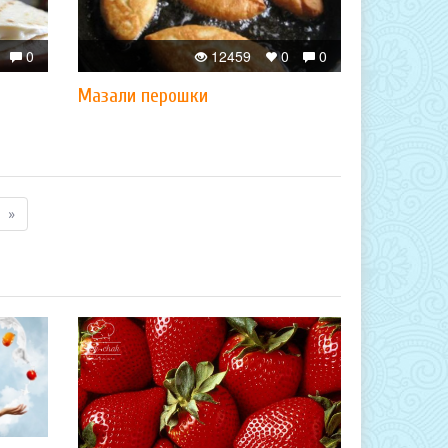
0
12459
0
0
Мазали перошки
»