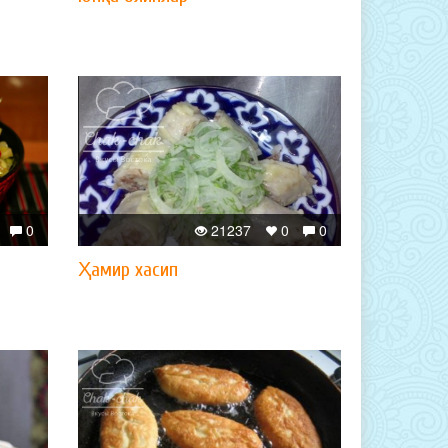
0
21237
0
0
Ҳамир хасип