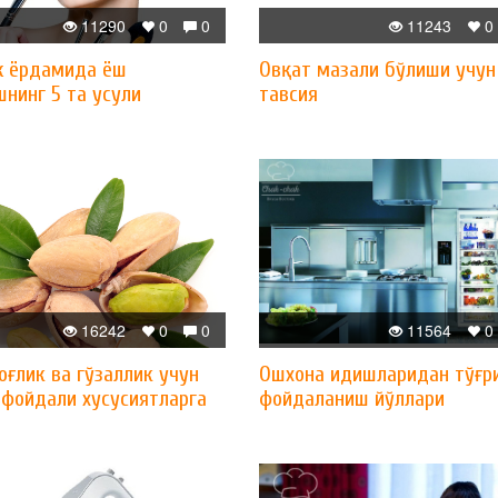
11290
0
0
11243
0
 ёрдамида ёш
Овқат мазали бўлиши учун
нинг 5 та усули
тавсия
16242
0
0
11564
0
оғлик ва гўзаллик учун
Ошхона идишларидан тўғр
 фойдали хусусиятларга
фойдаланиш йўллари