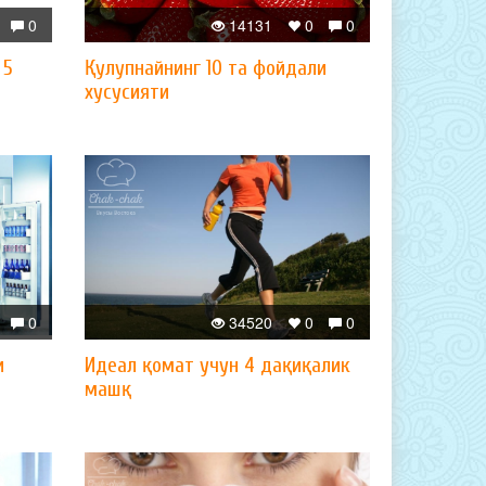
0
14131
0
0
 5
Қулупнайнинг 10 та фойдали
хусусияти
0
34520
0
0
и
Идеал қомат учун 4 дақиқалик
машқ