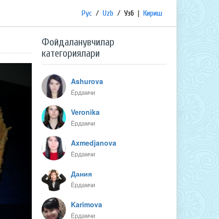
Рус
/
Uzb
/
Узб
|
Кириш
Фойдаланувчилар
категориялари
Ashurova
Ёрдамчи
Veronika
Ёрдамчи
Axmedjanova
Ёрдамчи
Дания
Ёрдамчи
Karimova
Ёрдамчи