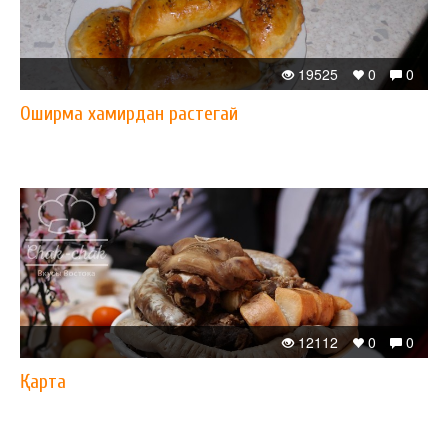
19525
0
0
Оширма хамирдан растегай
12112
0
0
Қарта