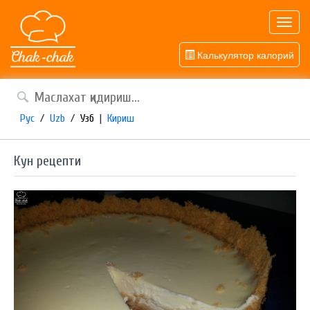
Toggl
navig
Калькулятор калорий
Рус
/
Uzb
/
Узб
|
Кириш
Кун рецепти