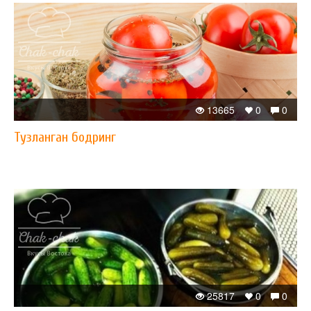
13665
0
0
Тузланган бодринг
25817
0
0