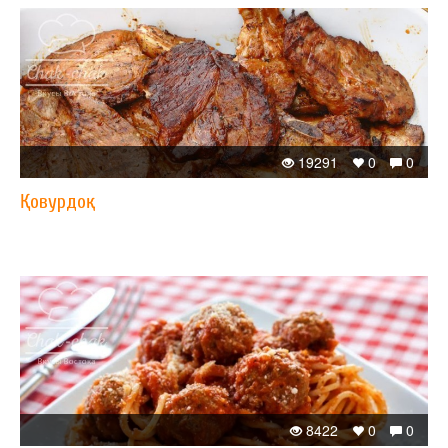
19291
0
0
Қовурдоқ
8422
0
0