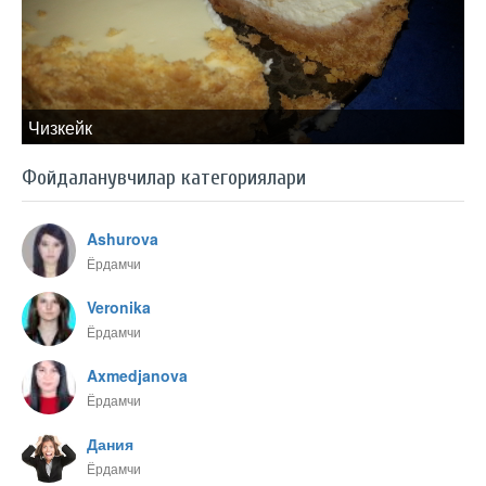
Чизкейк
Фойдаланувчилар категориялари
Ashurova
Ёрдамчи
Veronika
Ёрдамчи
Axmedjanova
Ёрдамчи
Дания
Ёрдамчи