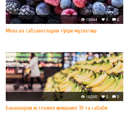
19944
0
0
Мева ва сабзавотларни тўғри музлатиш
16200
0
0
Бананларни истеъмол қилишнинг 10 та сабаби