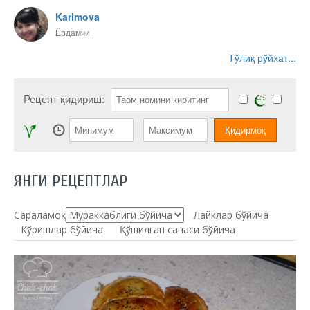
Karimova
Ёрдамчи
Тўлиқ рўйхат...
Рецепт қидириш:
ЯНГИ РЕЦЕПТЛАР
Сараламоқ:
Лайклар бўйича
Кўришлар бўйича
Қўшилган санаси бўйича