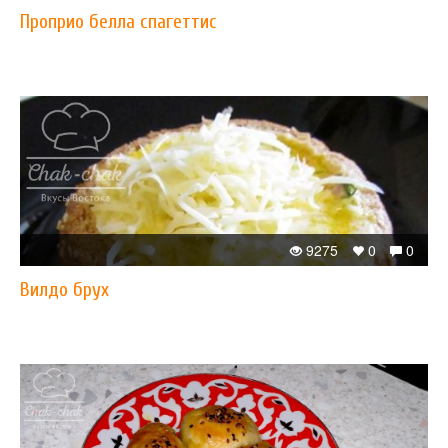
Проприо белла спагеттис
9275
0
0
Вилдо брух