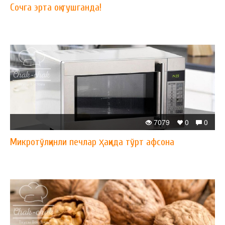
Сочга эрта оқ тушганда!
7079
0
0
Микротўлқинли печлар ҳақида тўрт афсона