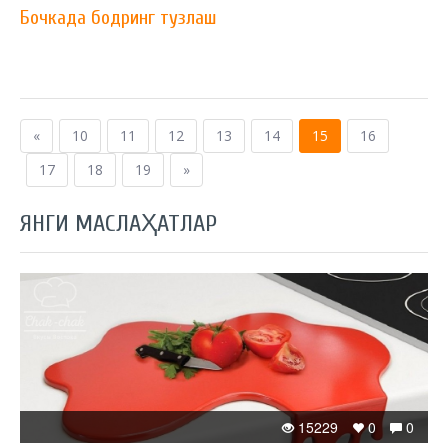
Бочкада бодринг тузлаш
«
10
11
12
13
14
15
16
17
18
19
»
ЯНГИ МАСЛАҲАТЛАР
15229
0
0