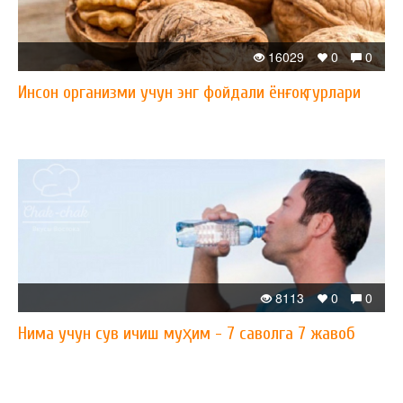
16029
0
0
Инсон организми учун энг фойдали ёнғоқ турлари
8113
0
0
Нима учун сув ичиш муҳим - 7 саволга 7 жавоб