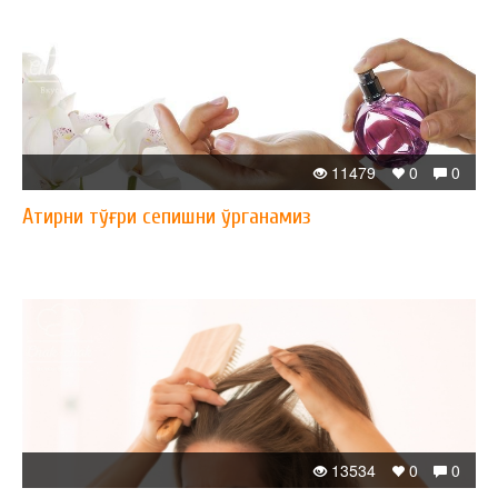
11479
0
0
Атирни тўғри сепишни ўрганамиз
13534
0
0