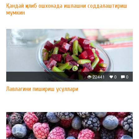
Қандай қилиб ошхонада ишлашни соддалаштириш
мумкин
22441
0
0
Лавлагини пишириш усуллари