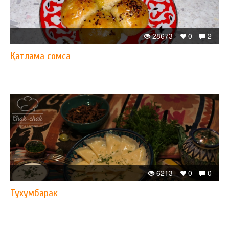
28673
0
2
Қатлама сомса
6213
0
0
Тухумбарак