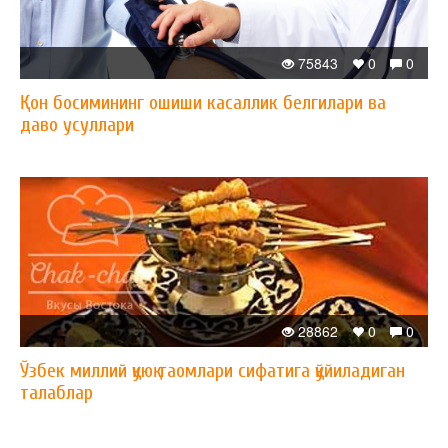
75843
0
0
Қон босимининг ошиши касаллик белгилари ва
даво усуллари
28862
0
0
Ўзбек миллий қуюқ таомлари сифатига қўйиладиган
талаблар