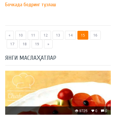
Бочкада бодринг тузлаш
«
10
11
12
13
14
15
16
17
18
19
»
ЯНГИ МАСЛАҲАТЛАР
9725
0
0