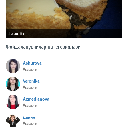
Чизкейк
Фойдаланувчилар категориялари
Ashurova
Ёрдамчи
Veronika
Ёрдамчи
Axmedjanova
Ёрдамчи
Дания
Ёрдамчи