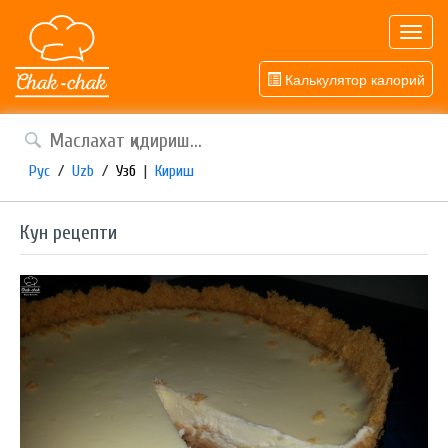
Toggl
navig
Калькулятор калорий
Рус
/
Uzb
/
Узб
|
Кириш
Кун рецепти