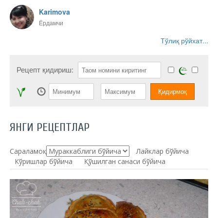
Karimova
Ёрдамчи
Тўлиқ рўйхат...
Рецепт қидириш:
ЯНГИ РЕЦЕПТЛАР
Сараламоқ:
Лайклар бўйича
Кўришлар бўйича
Қўшилган санаси бўйича