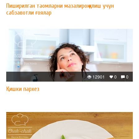
Пиширилган таомларни мазалироқ қилиш учун
сабзавотли ғоялар
12901
0
0
Қишки пархез