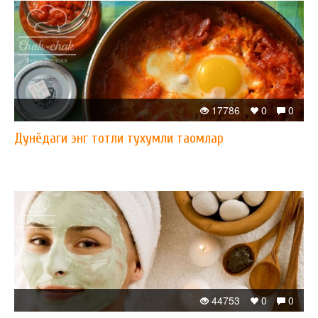
17786
0
0
Дунёдаги энг тотли тухумли таомлар
44753
0
0