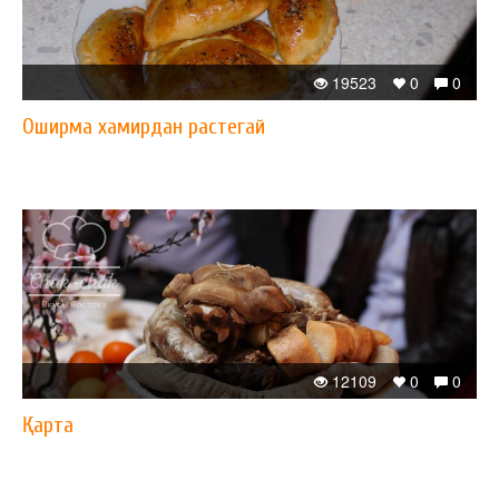
19523
0
0
Оширма хамирдан растегай
12109
0
0
Қарта