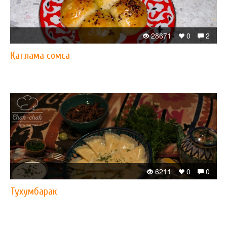
28671
0
2
Қатлама сомса
6211
0
0
Тухумбарак