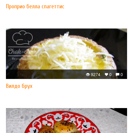
Проприо белла спагеттис
9274
0
0
Вилдо брух