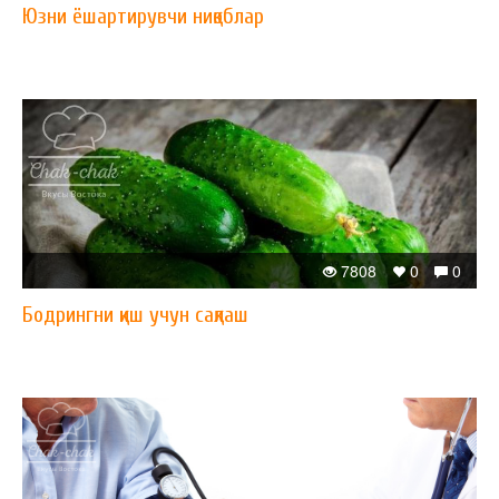
Юзни ёшартирувчи ниқоблар
7808
0
0
Бодрингни қиш учун сақлаш