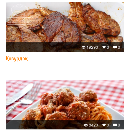
19290
0
0
Қовурдоқ
8420
0
0