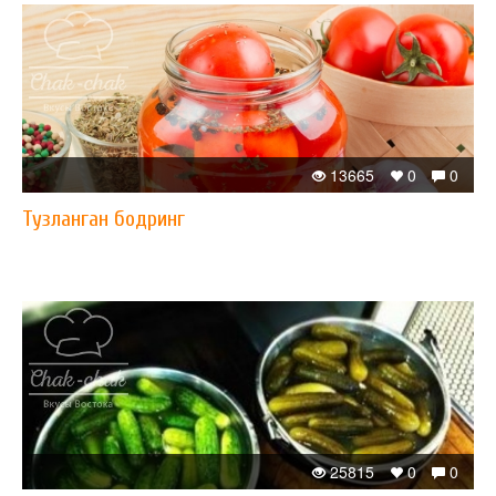
13665
0
0
Тузланган бодринг
25815
0
0