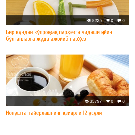
8225
0
0
Бир кундан кўпроқ вақт парҳезга чидаши қийин
бўлганларга жуда ажойиб парҳез
35797
0
0
Нонушта тайёрлашнинг қизиқарли 12 усули