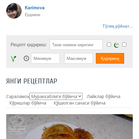
Karimova
Ёрдамчи
Тўлиқ рўйхат...
Рецепт қидириш:
ЯНГИ РЕЦЕПТЛАР
Сараламоқ:
Лайклар бўйича
Кўришлар бўйича
Қўшилган санаси бўйича