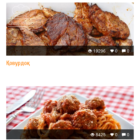
19296
0
0
Қовурдоқ
8425
0
0