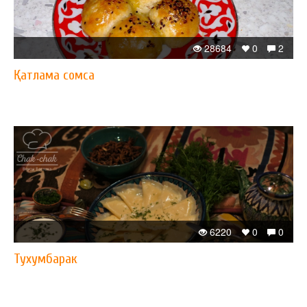
28684
0
2
Қатлама сомса
6220
0
0
Тухумбарак