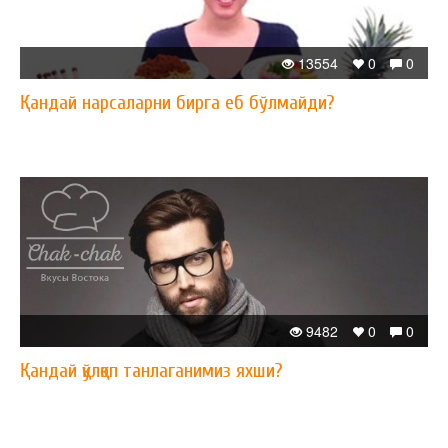
13554
0
0
Қандай нарсаларни бирга еб бўлмайди?
9482
0
0
Қандай қўлқоп танлаганимиз яхши?