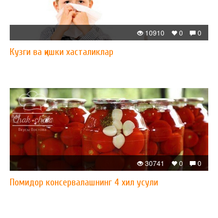
10910
0
0
Кузги ва қишки хасталиклар
30741
0
0
Помидор консервалашнинг 4 хил усули