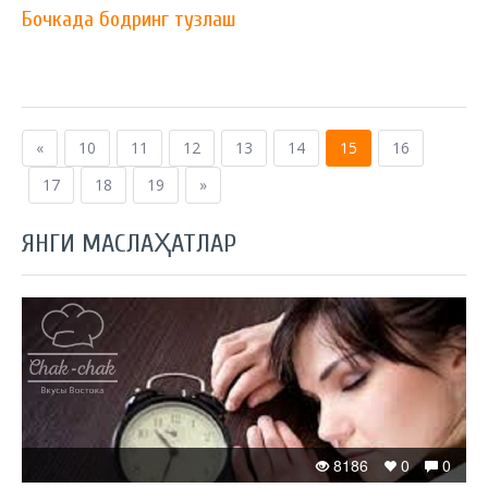
Бочкада бодринг тузлаш
«
10
11
12
13
14
15
16
17
18
19
»
ЯНГИ МАСЛАҲАТЛАР
8186
0
0