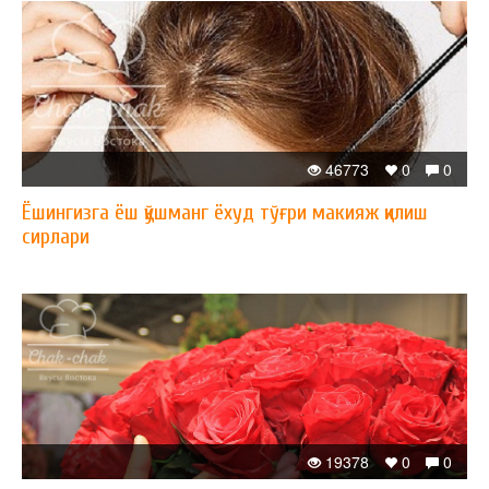
46773
0
0
Ёшингизга ёш қўшманг ёхуд тўғри макияж қилиш
сирлари
19378
0
0