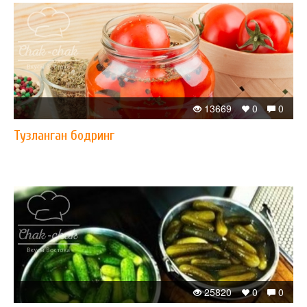
13669
0
0
Тузланган бодринг
25820
0
0