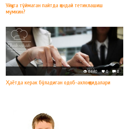
Уйқуга тўймаган пайтда қандай тетиклашиш
мумкин?
8440
0
0
Ҳаётда керак бўладиган одоб-ахлоқ қоидалари