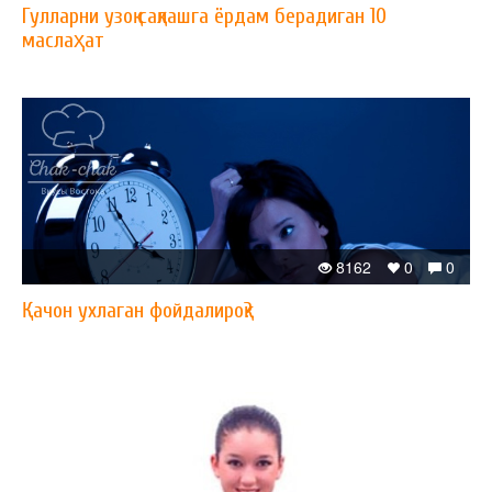
Гулларни узоқ сақлашга ёрдам берадиган 10
маслаҳат
8162
0
0
Қачон ухлаган фойдалироқ?