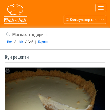
Toggl
navig
Калькулятор калорий
Рус
/
Uzb
/
Узб
|
Кириш
Кун рецепти