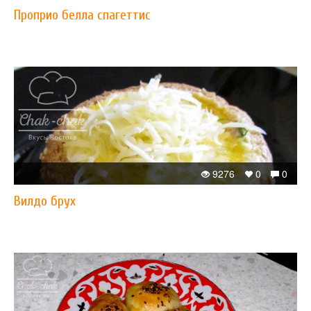
Проприо белла спагеттис
9276
0
0
Вилдо брух