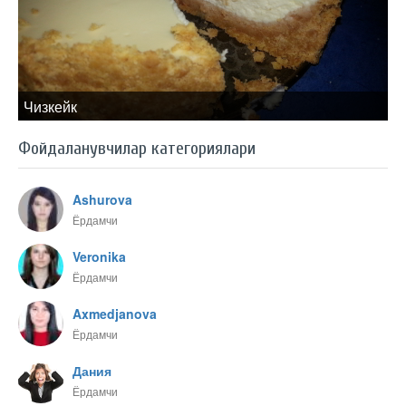
Чизкейк
Фойдаланувчилар категориялари
Ashurova
Ёрдамчи
Veronika
Ёрдамчи
Axmedjanova
Ёрдамчи
Дания
Ёрдамчи