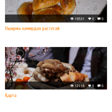
19531
0
0
Оширма хамирдан растегай
12118
0
0
Қарта