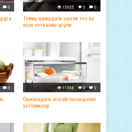
0
15925
0
0
ардга
Темир идишдаги зангни тез ва
осон кетказиш усули
0
11358
0
0
и,
Ошхонадаги асосий пазандалик
хатоликлар