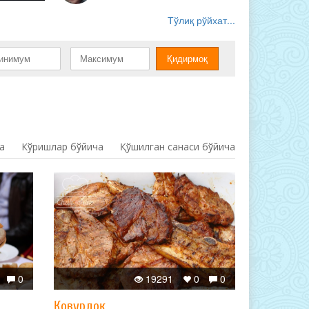
Тўлиқ рўйхат...
а
Кўришлар бўйича
Қўшилган санаси бўйича
0
19291
0
0
Қовурдоқ