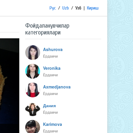
Рус
/
Uzb
/
Узб
|
Кириш
Фойдаланувчилар
категориялари
Ashurova
Ёрдамчи
Veronika
Ёрдамчи
Axmedjanova
Ёрдамчи
Дания
Ёрдамчи
Karimova
Ёрдамчи