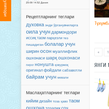
25-09 14:52 Дания
Рецептларнинг теглари
Тухумб
духовка
энди ўрганувчиларга
оила учун
дармондори
иссиқ таом
парҳезли
тез
болалар учун
пишадиган
осон
ширин
муаллифлик
«
1
шарқ ошхонаси
ошхонаси
нонушта
ЯНГИ
пирог
қовурмоқ
фойдали
оригинал
сабзавотли
байрам учун
мевали
Маслаҳатларнинг теглари
таом
кийим
дизайн
тоза ҳаво
ошхона
соч
тозалик