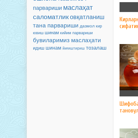
маслаҳат
парвариши
саломатлик
овқатланиш
Кирлар
тана парвариши
сифати
дазмол
кир
шинам
кийим парвариши
ювиш
бувиларимиз маслаҳати
тозалаш
шинам
идиш
йиғиштириш
Шифоба
танову