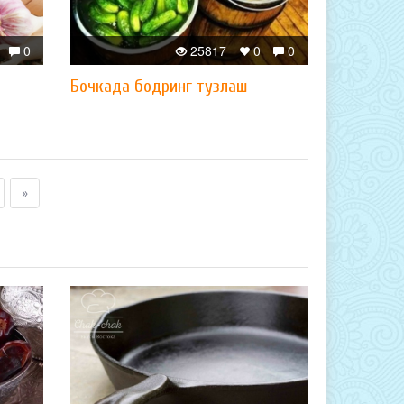
0
25817
0
0
Бочкада бодринг тузлаш
»