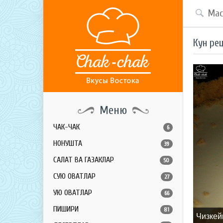
Кун ре
Меню
ЧАК-ЧАК
6
НОНУШТА
39
САЛАТ ВА ГАЗАКЛАР
50
СУЮҚ ОВҚАТЛАР
27
ҚУЮҚ ОВҚАТЛАР
66
ПИШИРИҚ
81
Чизкей