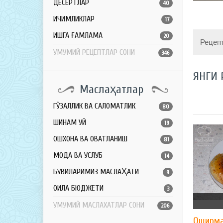
ДЕСЕРТЛАР
40
ИЧИМЛИКЛАР
17
ҚИШГА ҒАМЛАМА
20
Рецеп
УМУМИЙ РЕЦЕПТЛАР СОНИ
346
ЯНГИ 
Маслаҳатлар
ГЎЗАЛЛИК ВА САЛОМАТЛИК
80
ШИНАМ УЙ
19
ОШХОНА ВА ОВҚАТЛАНИШ
81
МОДА ВА УСЛУБ
14
БУВИЛАРИМИЗ МАСЛАҲАТИ
9
ОИЛА БЮДЖЕТИ
3
УМУМИЙ МАСЛАХАТЛАР СОНИ
206
Оширма