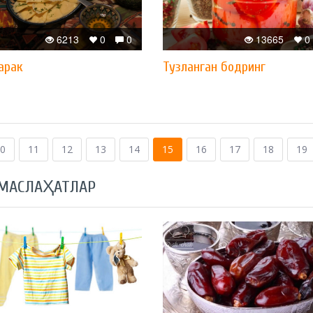
6213
0
0
13665
0
арак
Тузланган бодринг
0
11
12
13
14
15
16
17
18
19
 МАСЛАҲАТЛАР