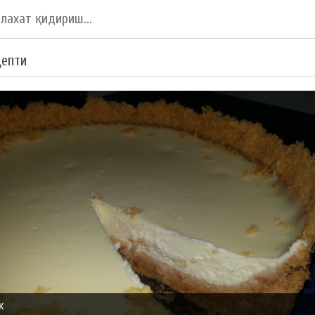
цепти
к