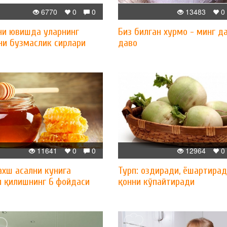
6770
0
0
13483
0
ни ювишда уларнинг
Биз билган хурмо - минг д
ни бузмаслик сирлари
даво
11641
0
0
12964
0
хш асални кунига
Турп: оздиради, ёшартирад
л қилишнинг 6 фойдаси
қонни кўпайтиради