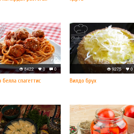
8422
0
0
9275
0
 белла спагеттис
Вилдо брух