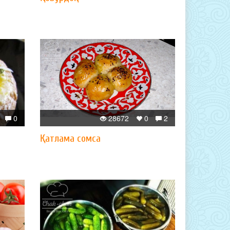
0
28672
0
2
Қатлама сомса