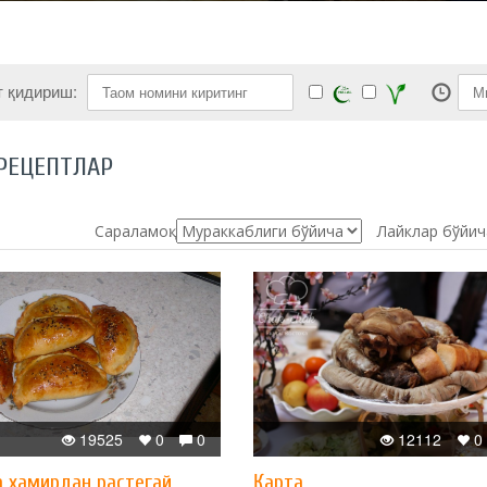
т қидириш:
РЕЦЕПТЛАР
Сараламоқ:
Лайклар бўйич
19525
0
0
12112
0
 хамирдан растегай
Қарта