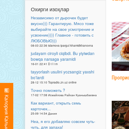
Охирги изоҳлар
Независимо от дырочек будет
вкусно))) Гарантирую. Мясо тоже
выбирайте на свое усмотрение и
усвоение)))) Главное - готовить с
ЛЮБОВЬЮ)))
08-03 22:36 islamova ipargul khamidkhanovna
judayam ciroyli ciqibdi. Bu yiyiwdan
bowqa narsaga yaramidi
16-01 22:41 D i l i m
tayyorlash usulini yozsangiz yaxshi
Проприо
bo'lardi
28-12 15:10 Topradio.zn.uz online
Точно поможеть ?
17-02 17:08 Исмайлова Райхан Куанышбаевна
Как вариант, открыть семь
карточек...
25-09 14:54 Дания
Неа, я его добавляю совсем чуть-
чуть, для запаха!