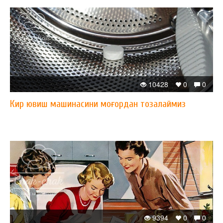
10428
0
0
Кир ювиш машинасини моғордан тозалаймиз
9394
0
0