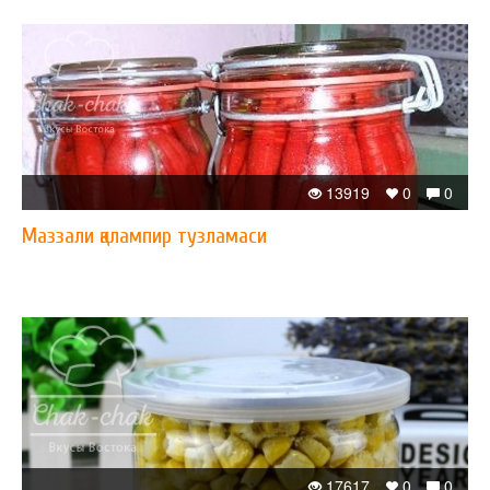
13919
0
0
Маззали қалампир тузламаси
17617
0
0