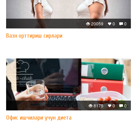
20059
0
0
Вазн орттириш сирлари
8175
0
0
Офис ишчилари учун диета