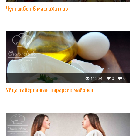
Чўнтакбоп 6 маслаҳатлар
11324
0
0
Уйда тайёрланган, зарарсиз майонез