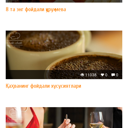
8 та энг фойдали қуруқ мева
11038
0
0
Қаҳванинг фойдали хусусиятлари