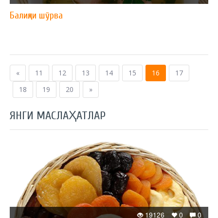
Балиқли шўрва
«
11
12
13
14
15
16
17
18
19
20
»
ЯНГИ МАСЛАҲАТЛАР
19126
0
0