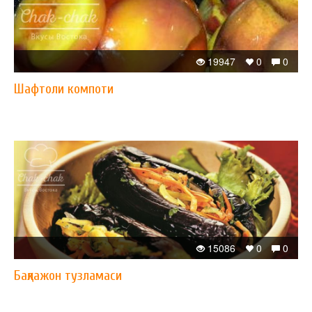
19947
0
0
Шафтоли компоти
15086
0
0
Бақлажон тузламаси