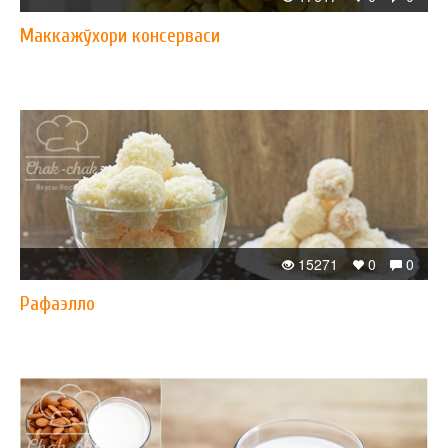
Маккажўхори консерваси
15271
0
0
Рафаэлло