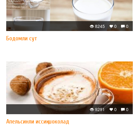
8245
0
0
Бодомли сут
9291
0
0
Апельсинли иссиқ шоколад