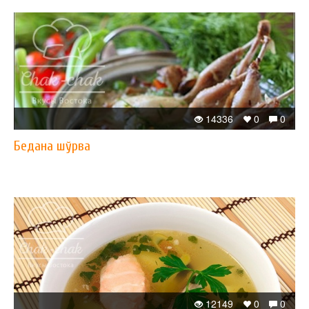
14336
0
0
Бедана шўрва
12149
0
0