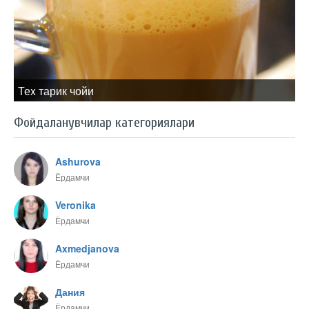
Теx тарик чойи
Фойдаланувчилар категориялари
Ashurova
Ёрдамчи
Veronika
Ёрдамчи
Axmedjanova
Ёрдамчи
Дания
Ёрдамчи