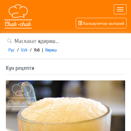
Toggl
navig
Калькулятор калорий
Рус
/
Uzb
/
Узб
|
Кириш
Кун рецепти