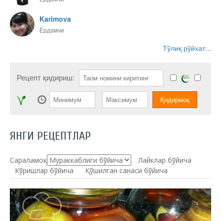
Karimova
Ёрдамчи
Тўлиқ рўйхат...
Рецепт қидириш:
ЯНГИ РЕЦЕПТЛАР
Сараламоқ:
Лайклар бўйича
Кўришлар бўйича
Қўшилган санаси бўйича