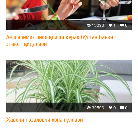
13090
1
0
Аёлларимиз риоя қилиши керак бўлган баъзи
этикет қоидалари
32596
0
0
Ҳавони тозаловчи хона гуллари