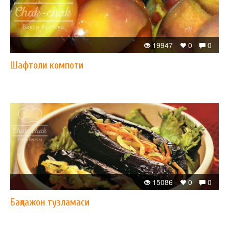
19947
0
0
Шафтоли компоти
15086
0
0
Бақлажон тузламаси