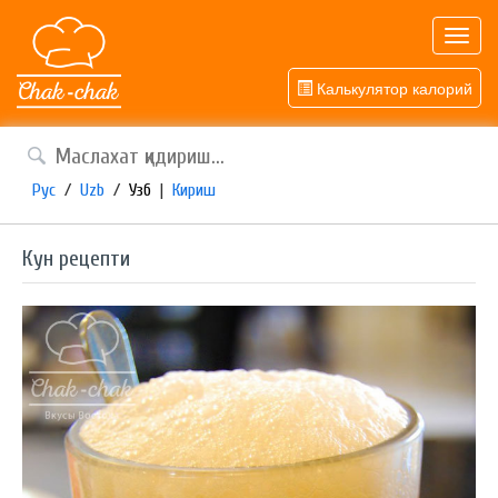
Toggl
navig
Калькулятор калорий
Рус
/
Uzb
/
Узб
|
Кириш
Кун рецепти