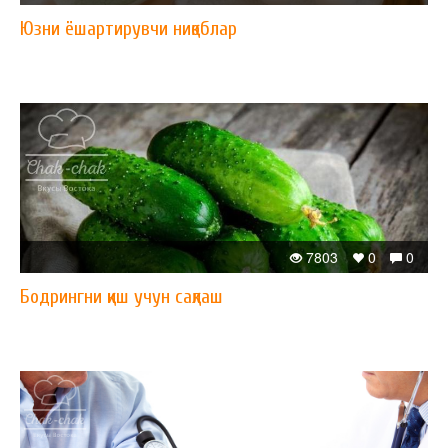
Юзни ёшартирувчи ниқоблар
7803
0
0
Бодрингни қиш учун сақлаш