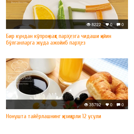
8222
0
0
Бир кундан кўпроқ вақт парҳезга чидаши қийин
бўлганларга жуда ажойиб парҳез
35792
0
0
Нонушта тайёрлашнинг қизиқарли 12 усули