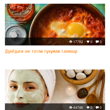
17782
0
0
Дунёдаги энг тотли тухумли таомлар
44746
0
0