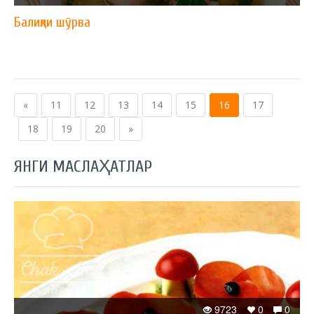
Балиқли шўрва
«
11
12
13
14
15
16
17
18
19
20
»
ЯНГИ МАСЛАҲАТЛАР
9723
0
0