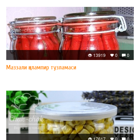
13919
0
0
Маззали қалампир тузламаси
17617
0
0