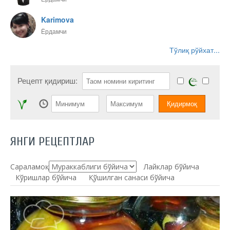
Karimova
Ёрдамчи
Тўлиқ рўйхат...
Рецепт қидириш:
ЯНГИ РЕЦЕПТЛАР
Сараламоқ:
Лайклар бўйича
Кўришлар бўйича
Қўшилган санаси бўйича