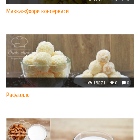
Маккажўхори консерваси
15271
0
0
Рафаэлло