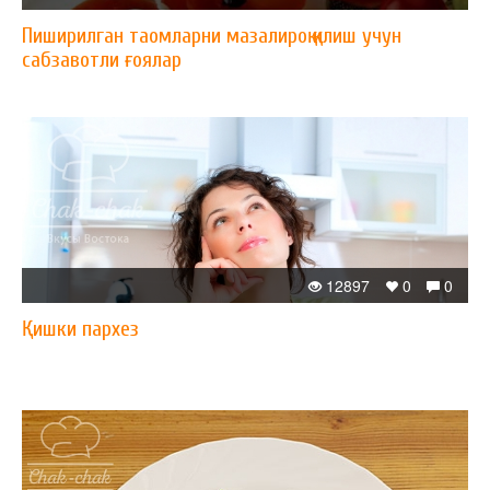
Пиширилган таомларни мазалироқ қилиш учун
сабзавотли ғоялар
12897
0
0
Қишки пархез