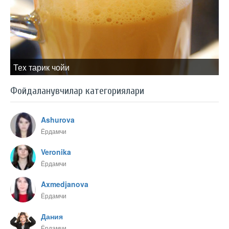
Теx тарик чойи
Фойдаланувчилар категориялари
Ashurova
Ёрдамчи
Veronika
Ёрдамчи
Axmedjanova
Ёрдамчи
Дания
Ёрдамчи