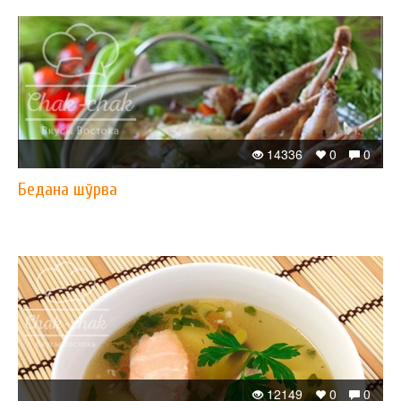
14336
0
0
Бедана шўрва
12149
0
0