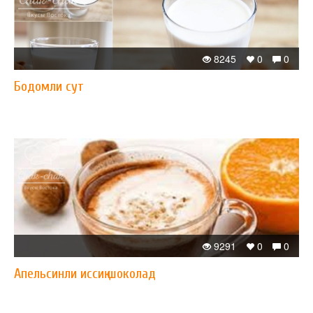
8245
0
0
Бодомли сут
9291
0
0
Апельсинли иссиқ шоколад