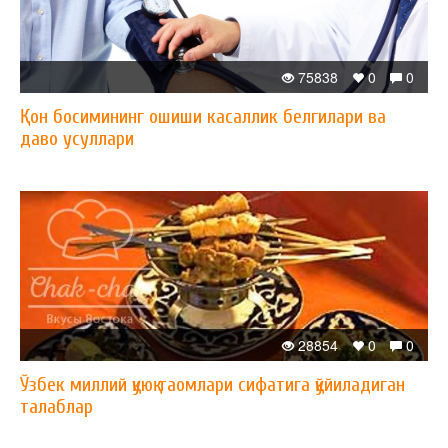
75838
0
0
Қон босимининг ошиши касаллик белгилари ва
даво усуллари
28854
0
0
Ўзбек миллий қуюқ таомлари сифатига қўйиладиган
талаблар