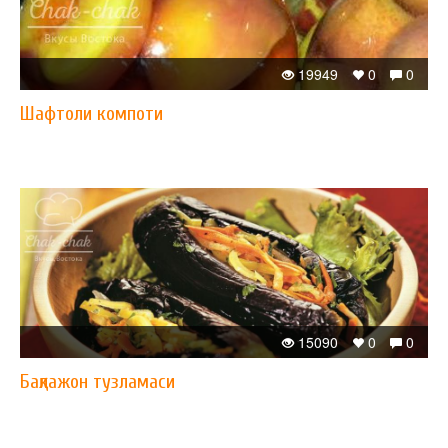
19949
0
0
Шафтоли компоти
15090
0
0
Бақлажон тузламаси