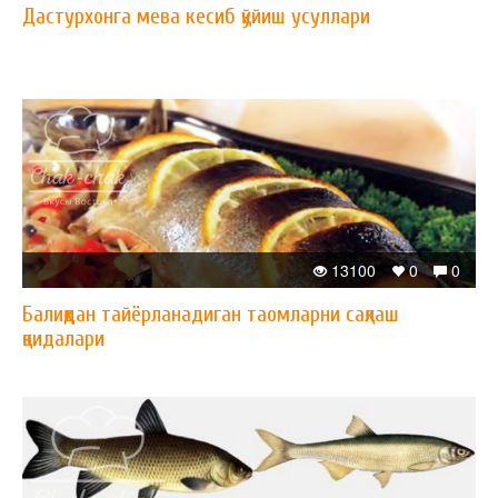
Дастурхонга мева кесиб қўйиш усуллари
13100
0
0
Балиқдан тайёрланадиган таомларни сақлаш
қоидалари