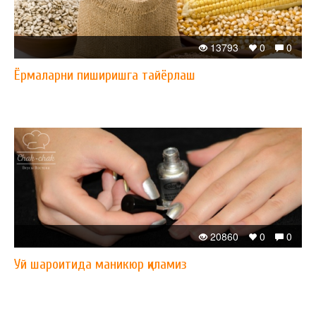
13793
0
0
Ёрмаларни пиширишга тайёрлаш
20860
0
0
Уй шароитида маникюр қиламиз