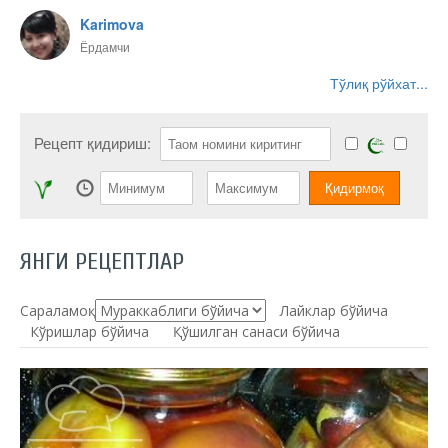
Karimova
Ёрдамчи
Тўлиқ рўйхат...
Рецепт қидириш:
ЯНГИ РЕЦЕПТЛАР
Сараламоқ:
Лайклар бўйича
Кўришлар бўйича
Қўшилган санаси бўйича