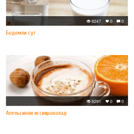
8247
0
0
Бодомли сут
9291
0
0
Апельсинли иссиқ шоколад