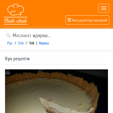
Toggl
navig
Калькулятор калорий
Рус
/
Uzb
/
Узб
|
Кириш
Кун рецепти