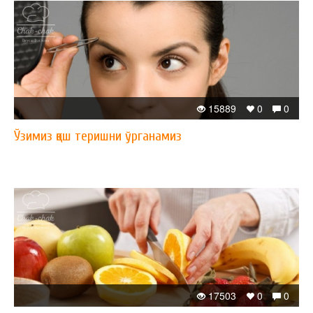
15889
0
0
Ўзимиз қош теришни ўрганамиз
17503
0
0