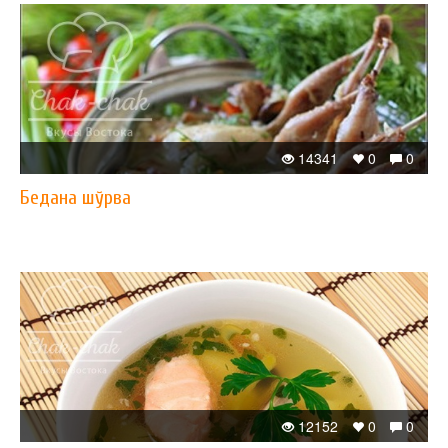
14341
0
0
Бедана шўрва
12152
0
0