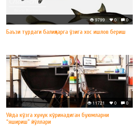
9799
0
0
Баъзи турдаги балиқларга ўзига хос ишлов бериш
11721
0
0
Уйда кўзга хунук кўринадиган буюмларни
“яшириш” йўллари