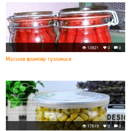
13921
0
0
Маззали қалампир тузламаси
17619
0
0