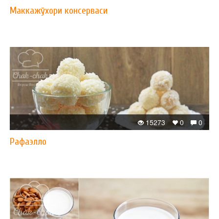
Маккажўхори консерваси
15273
0
0
Рафаэлло