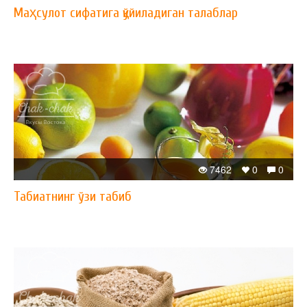
Маҳсулот сифатига қўйиладиган талаблар
7462
0
0
Табиатнинг ўзи табиб