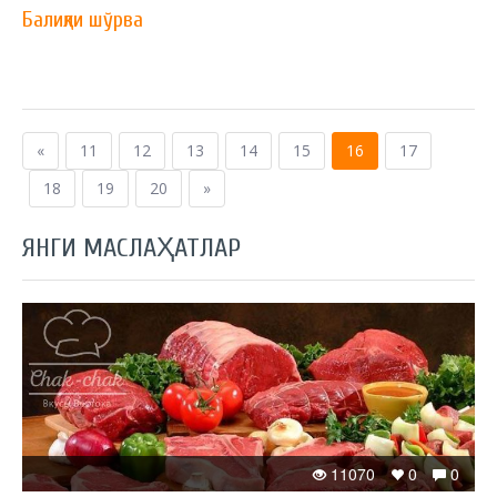
Балиқли шўрва
«
11
12
13
14
15
16
17
18
19
20
»
ЯНГИ МАСЛАҲАТЛАР
11070
0
0