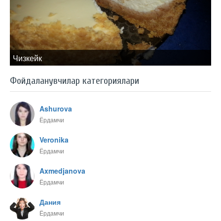
Чизкейк
Фойдаланувчилар категориялари
Ashurova
Ёрдамчи
Veronika
Ёрдамчи
Axmedjanova
Ёрдамчи
Дания
Ёрдамчи