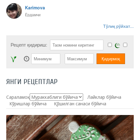
Karimova
Ёрдамчи
Тўлиқ рўйхат...
Рецепт қидириш:
ЯНГИ РЕЦЕПТЛАР
Сараламоқ:
Лайклар бўйича
Кўришлар бўйича
Қўшилган санаси бўйича