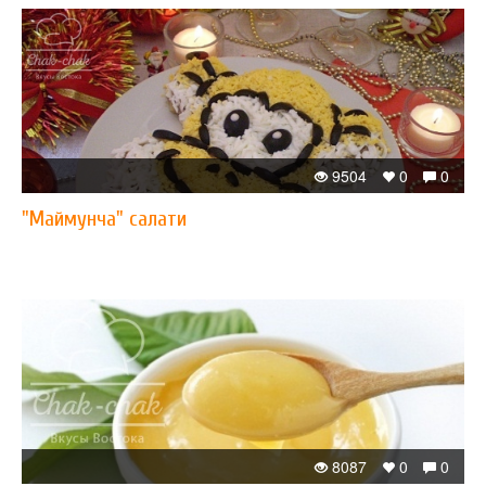
9504
0
0
"Маймунча" салати
8087
0
0