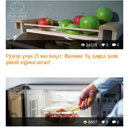
34215
0
0
Рўзғор учун 23 маслаҳат: Ишонинг бу ҳақида ҳали
ўйлаб кўрмагансиз!
8807
0
0