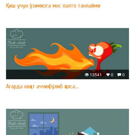
Қиш учун ўзимизга мос палто танлайми
13541
0
0
Агарда овқат аччиқ бўлиб қолса...