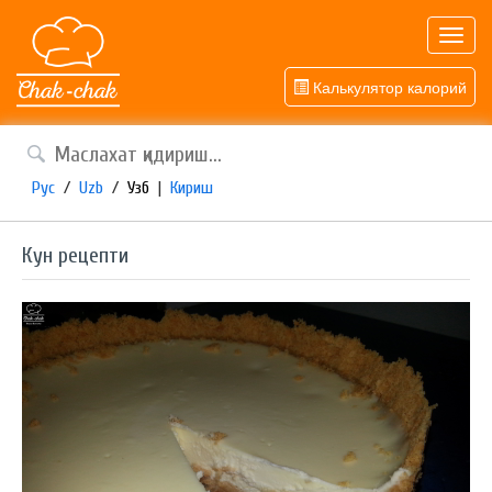
Toggl
navig
Калькулятор калорий
Рус
/
Uzb
/
Узб
|
Кириш
Кун рецепти