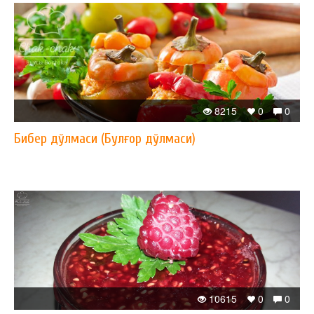
8215
0
0
Бибер дўлмаси (Булғор дўлмаси)
10615
0
0