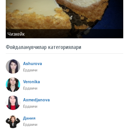
Чизкейк
Фойдаланувчилар категориялари
Ashurova
Ёрдамчи
Veronika
Ёрдамчи
Axmedjanova
Ёрдамчи
Дания
Ёрдамчи