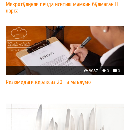
Микротўлқинли печда иситиш мумкин бўлмаган 11
нарса
8987
0
0
Резюмедаги кераксиз 20 та маълумот