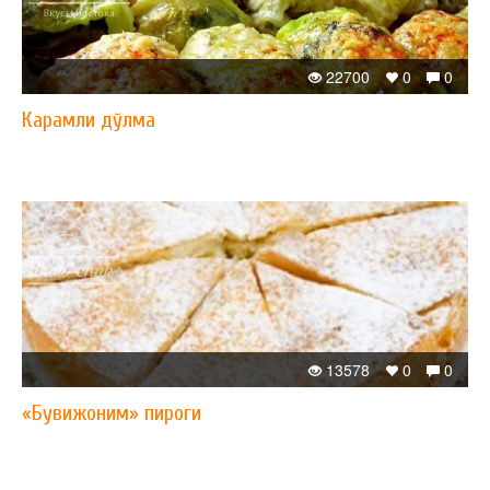
22700
0
0
Карамли дўлма
13578
0
0
«Бувижоним» пироги