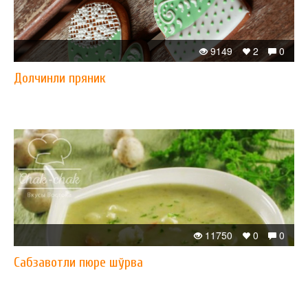
9149
2
0
Долчинли пряник
11750
0
0
Сабзавотли пюре шўрва