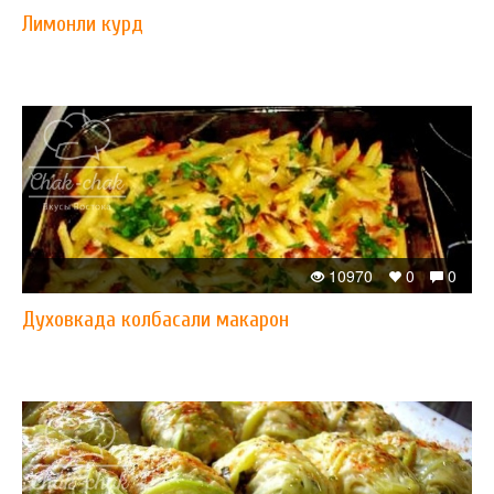
Лимонли курд
10970
0
0
Духовкада колбасали макарон