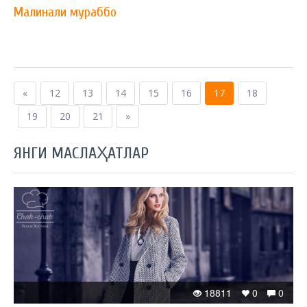
Малинали мураббо
«
12
13
14
15
16
17
18
19
20
21
»
ЯНГИ МАСЛАҲАТЛАР
18811
0
0