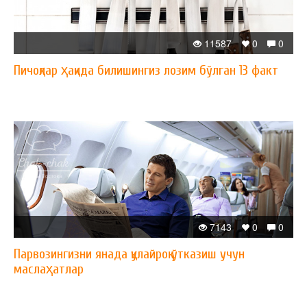
11587
0
0
Пичоқлар ҳақида билишингиз лозим бўлган 13 факт
7143
0
0
Парвозингизни янада қулайроқ ўтказиш учун
маслаҳатлар