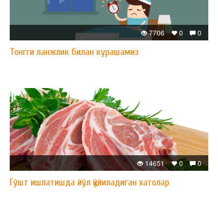
7706
0
0
Тонгги ланжлик билан курашамиз
14651
0
0
Гўшт ишлатишда йўл қўйиладиган хатолар