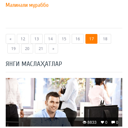
Малинали мураббо
«
12
13
14
15
16
17
18
19
20
21
»
ЯНГИ МАСЛАҲАТЛАР
8833
0
0