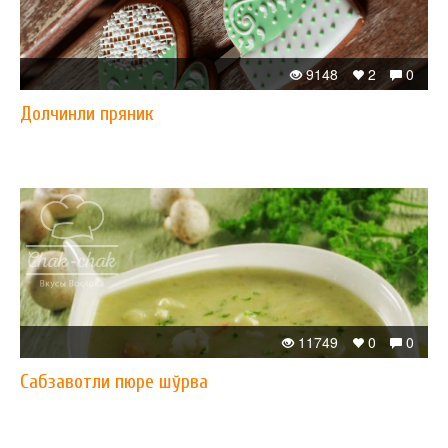
9148
2
0
Долчинли пряник
11749
0
0
Сабзавотли пюре шўрва