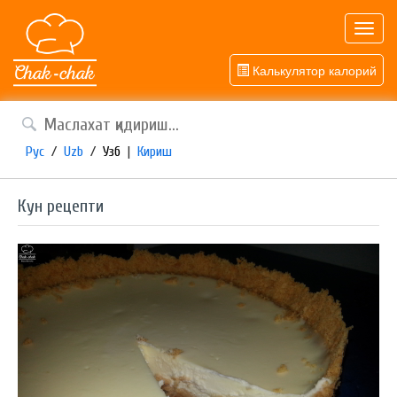
Toggl
navig
Калькулятор калорий
Рус
/
Uzb
/
Узб
|
Кириш
Кун рецепти