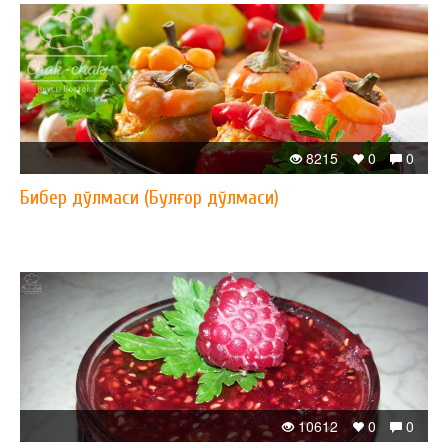
8215
0
0
Бибер дўлмаси (Булғор дўлмаси)
10612
0
0