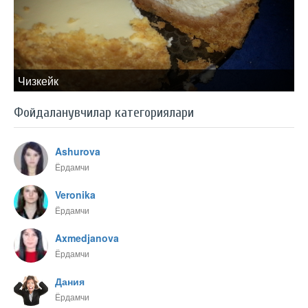
Чизкейк
Фойдаланувчилар категориялари
Ashurova
Ёрдамчи
Veronika
Ёрдамчи
Axmedjanova
Ёрдамчи
Дания
Ёрдамчи