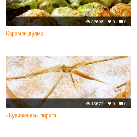
22698
0
0
Карамли дўлма
13577
0
0
«Бувижоним» пироги