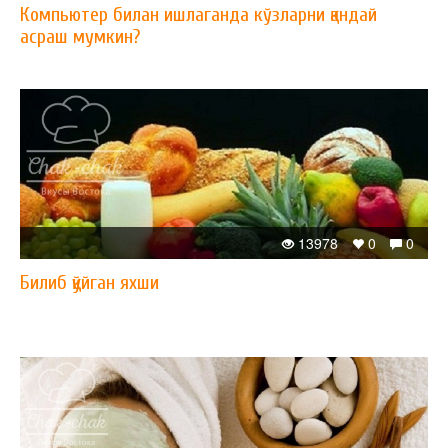
Компьютер билан ишлаганда кўзларни қандай
асраш мумкин?
13978
0
0
Билиб қўйган яхши