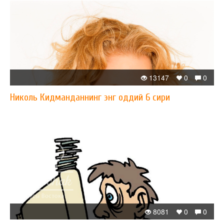
13147
0
0
​Николь Кидманданнинг энг оддий 6 сири
8081
0
0