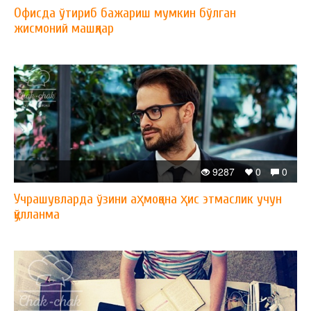
Офисда ўтириб бажариш мумкин бўлган
жисмоний машқлар
9287
0
0
Учрашувларда ўзини аҳмоқона ҳис этмаслик учун
қўлланма