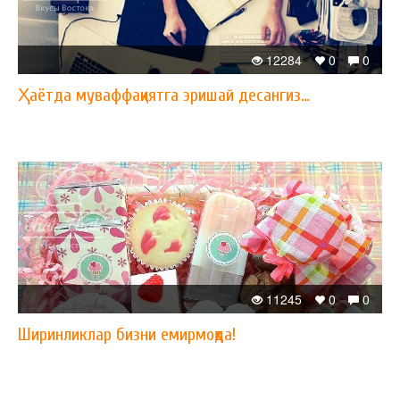
12284
0
0
Ҳаётда муваффақиятга эришай десангиз…
11245
0
0
Ширинликлар бизни емирмоқда!