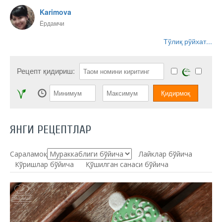
Karimova
Ёрдамчи
Тўлиқ рўйхат...
Рецепт қидириш:
ЯНГИ РЕЦЕПТЛАР
Сараламоқ:
Лайклар бўйича
Кўришлар бўйича
Қўшилган санаси бўйича