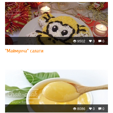
9502
0
0
"Маймунча" салати
8086
0
0