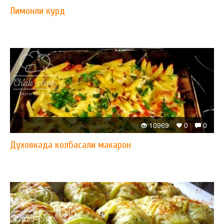
Лимонли курд
10969
0
0
Духовкада колбасали макарон