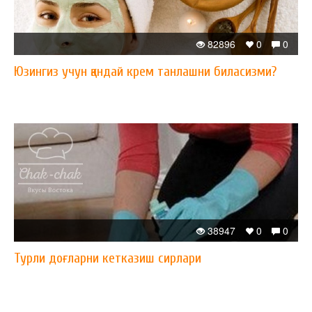
82896
0
0
Юзингиз учун қандай крем танлашни биласизми?
38947
0
0
Турли доғларни кетказиш сирлари