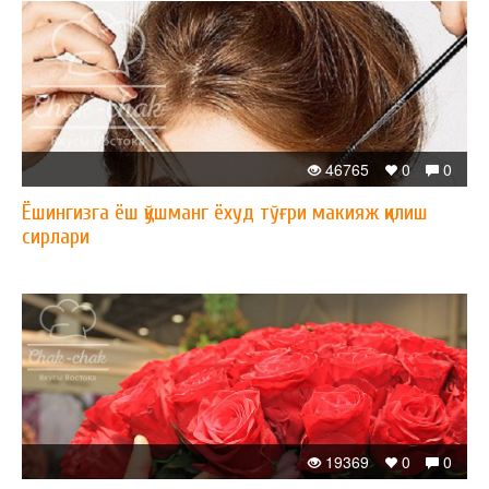
46765
0
0
Ёшингизга ёш қўшманг ёхуд тўғри макияж қилиш
сирлари
19369
0
0