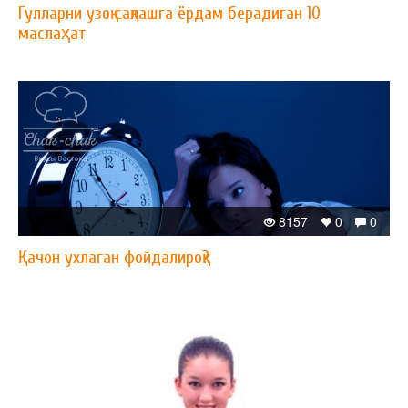
Гулларни узоқ сақлашга ёрдам берадиган 10
маслаҳат
8157
0
0
Қачон ухлаган фойдалироқ?