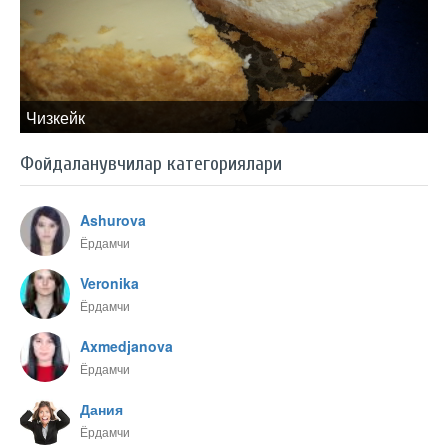
Чизкейк
Фойдаланувчилар категориялари
Ashurova
Ёрдамчи
Veronika
Ёрдамчи
Axmedjanova
Ёрдамчи
Дания
Ёрдамчи