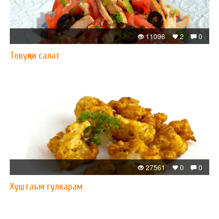
11096
2
0
Товуқли салат
27561
0
0
Хуштаъм гулкарам