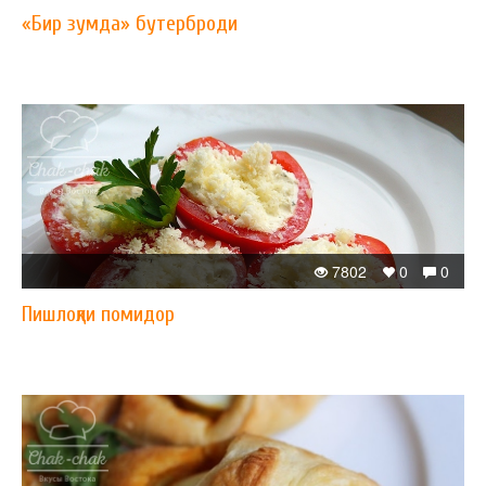
«Бир зумда» бутерброди
7802
0
0
Пишлоқли помидор