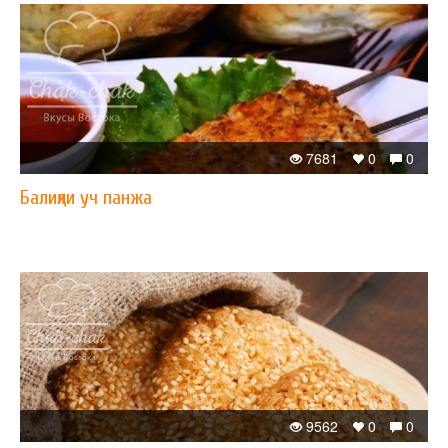
7681
0
0
Балиқли уч панжа
9562
0
0