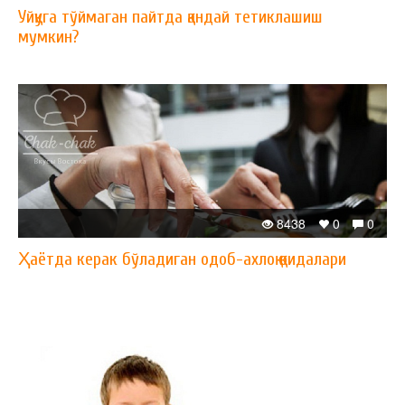
Уйқуга тўймаган пайтда қандай тетиклашиш
мумкин?
8438
0
0
Ҳаётда керак бўладиган одоб-ахлоқ қоидалари