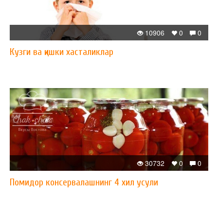
10906
0
0
Кузги ва қишки хасталиклар
30732
0
0
Помидор консервалашнинг 4 хил усули