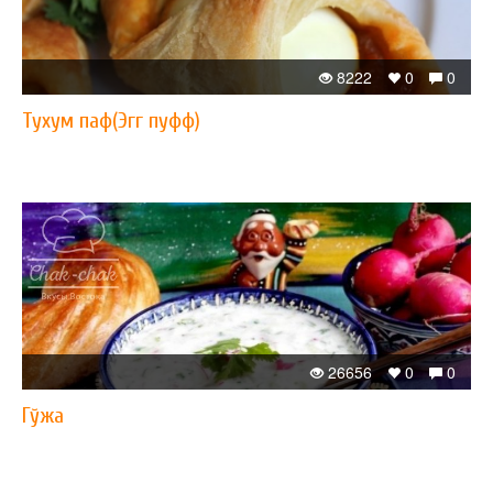
8222
0
0
Тухум паф(Эгг пуфф)
26656
0
0
Гўжа