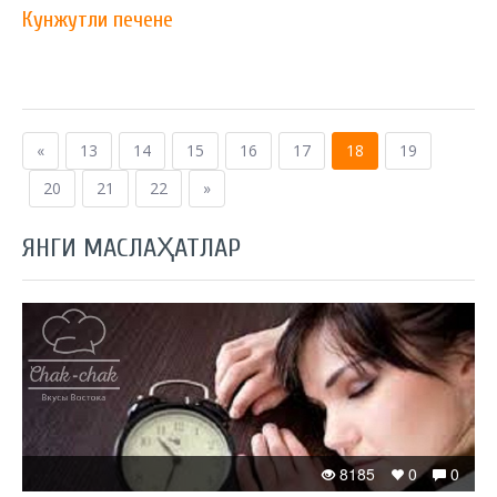
Кунжутли печене
«
13
14
15
16
17
18
19
20
21
22
»
ЯНГИ МАСЛАҲАТЛАР
8185
0
0