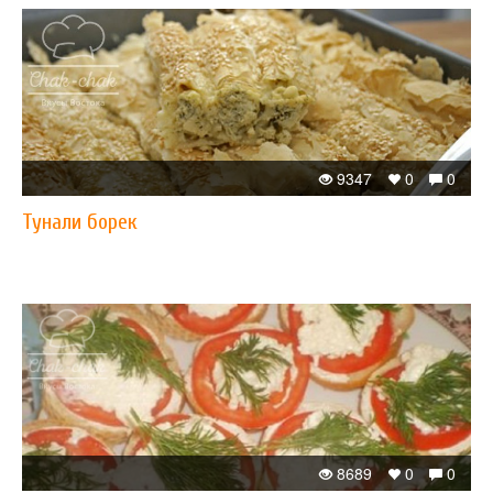
9347
0
0
Тунали борек
8689
0
0