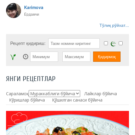
Karimova
Ёрдамчи
Тўлиқ рўйхат...
Рецепт қидириш:
ЯНГИ РЕЦЕПТЛАР
Сараламоқ:
Лайклар бўйича
Кўришлар бўйича
Қўшилган санаси бўйича