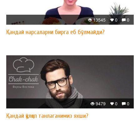
13545
0
0
Қандай нарсаларни бирга еб бўлмайди?
9479
0
0
Қандай қўлқоп танлаганимиз яхши?