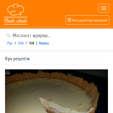
Toggl
navig
Калькулятор калорий
Рус
/
Uzb
/
Узб
|
Кириш
Кун рецепти