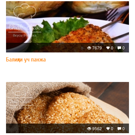
7679
0
0
Балиқли уч панжа
9562
0
0