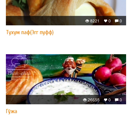
8221
0
0
Тухум паф(Эгг пуфф)
26655
0
0
Гўжа