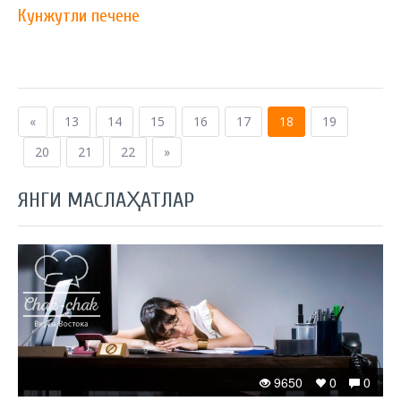
Кунжутли печене
«
13
14
15
16
17
18
19
20
21
22
»
ЯНГИ МАСЛАҲАТЛАР
9650
0
0