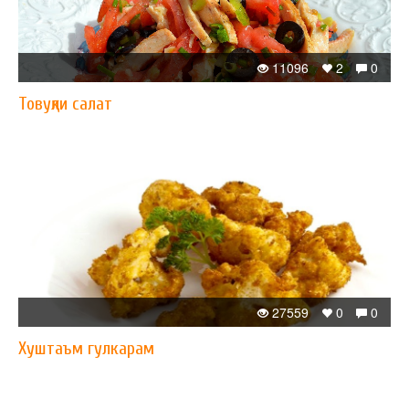
11096
2
0
Товуқли салат
27559
0
0
Хуштаъм гулкарам