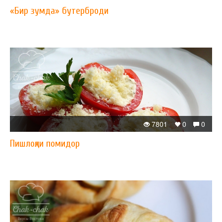
«Бир зумда» бутерброди
7801
0
0
Пишлоқли помидор