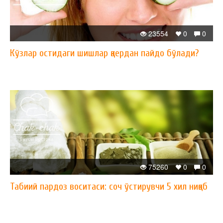
23554
0
0
​Кўзлар остидаги шишлар қаердан пайдо бўлади?
75260
0
0
​Табиий пардоз воситаси: соч ўстирувчи 5 хил ниқоб