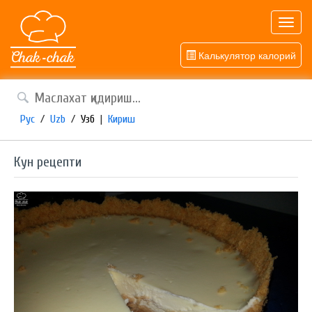
Toggl
navig
Калькулятор калорий
Рус
/
Uzb
/
Узб
|
Кириш
Кун рецепти