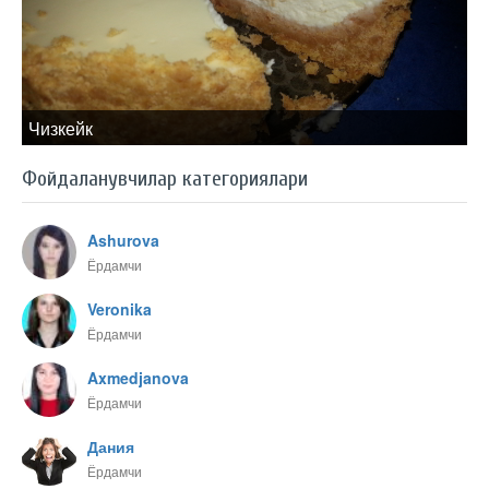
Чизкейк
Фойдаланувчилар категориялари
Ashurova
Ёрдамчи
Veronika
Ёрдамчи
Axmedjanova
Ёрдамчи
Дания
Ёрдамчи