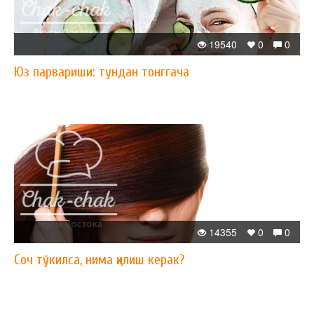
19540
0
0
Юз парвариши: тундан тонггача
14355
0
0
Соч тўкилса, нима қилиш керак?