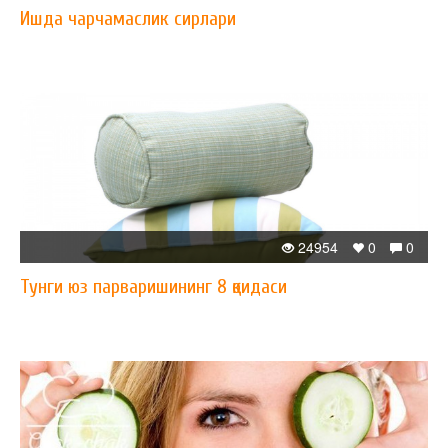
Ишда чарчамаслик сирлари
24954
0
0
Тунги юз парваришининг 8 қоидаси