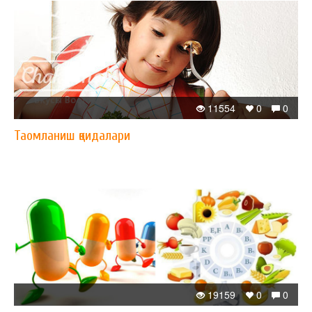
11554
0
0
Таомланиш қоидалари
19159
0
0