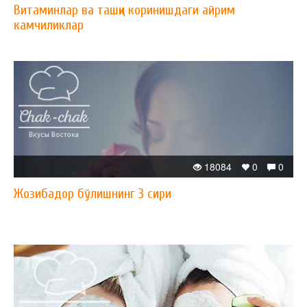
Витаминлар ва ташқи коринишдаги айрим
камчиликлар
18084
0
0
Жозибадор бўлишнинг 3 сири