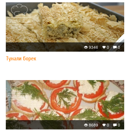
9346
0
0
Тунали борек
8689
0
0