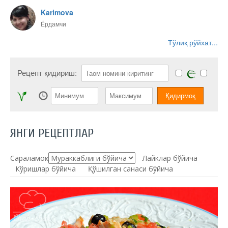
Karimova
Ёрдамчи
Тўлиқ рўйхат...
Рецепт қидириш:
ЯНГИ РЕЦЕПТЛАР
Сараламоқ:
Лайклар бўйича
Кўришлар бўйича
Қўшилган санаси бўйича