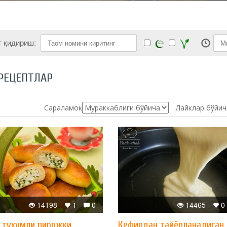
т қидириш:
РЕЦЕПТЛАР
Сараламоқ:
Лайклар бўйич
14198
1
0
14465
0
а тухумли пирожки
Кефирдан тайёрланадиган