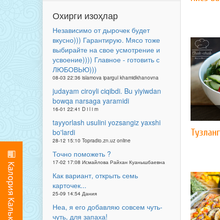
Охирги изоҳлар
Независимо от дырочек будет
вкусно))) Гарантирую. Мясо тоже
выбирайте на свое усмотрение и
усвоение)))) Главное - готовить с
ЛЮБОВЬЮ)))
08-03 22:36 islamova ipargul khamidkhanovna
judayam ciroyli ciqibdi. Bu yiyiwdan
bowqa narsaga yaramidi
16-01 22:41 D i l i m
tayyorlash usulini yozsangiz yaxshi
Тузлан
bo'lardi
28-12 15:10 Topradio.zn.uz online
Точно поможеть ?
17-02 17:08 Исмайлова Райхан Куанышбаевна
Как вариант, открыть семь
карточек...
25-09 14:54 Дания
Неа, я его добавляю совсем чуть-
чуть, для запаха!