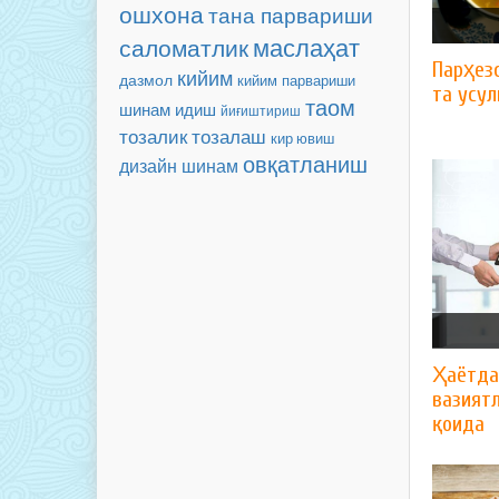
ошхона
тана парвариши
маслаҳат
саломатлик
Парҳезс
кийим
дазмол
кийим парвариши
та усул
таом
шинам
идиш
йиғиштириш
тозалаш
тозалик
кир ювиш
овқатланиш
дизайн
шинам
Ҳаётда
вазиятл
қоида