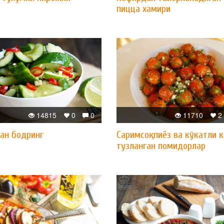
пицца хамири
14815
0
0
11710
2
ган бодринг
Саримсоқпиёз ва кўкатли 
тузланган помидорлар