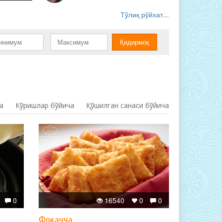
Тўлиқ рўйхат...
а
Кўришлар бўйича
Қўшилган санаси бўйича
0
16540
0
0
Фокачча