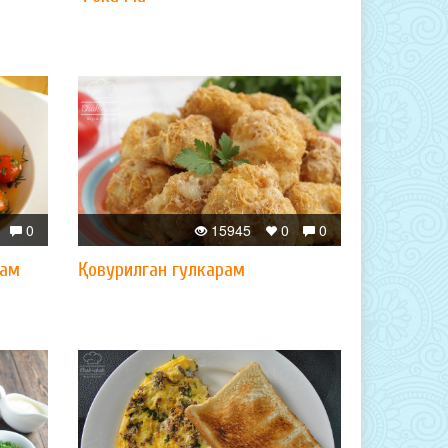
0
15945
0
0
кам
Қовурилган гулкарам