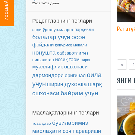
25-09 14:52 Дания
Рецептларнинг теглари
Ратату
парҳезли
энди ўрганувчиларга
осон
болалар учун
фойдали
мевали
қовурмоқ
нонушта
сабзавотли
тез
иссиқ таом
пишадиган
пирог
«
1
муаллифлик ошхонаси
оила
дармондори
оригинал
ЯНГИ
учун
духовка
ширин
шарқ
байрам учун
ошхонаси
Маслаҳатларнинг теглари
бувиларимиз
тоза ҳаво
маслаҳати
соч парвариши