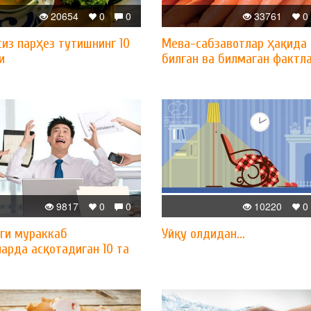
20654
0
0
33761
0
из парҳез тутишнинг 10
Мева-сабзавотлар ҳақида 
и
билган ва билмаган фактл
9817
0
0
10220
0
ги мураккаб
Уйқу олдидан...
арда асқотадиган 10 та