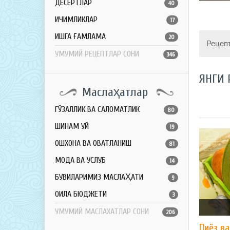
ДЕСЕРТЛАР
40
ИЧИМЛИКЛАР
17
ҚИШГА ҒАМЛАМА
20
Рецеп
УМУМИЙ РЕЦЕПТЛАР СОНИ
346
ЯНГИ 
Маслаҳатлар
ГЎЗАЛЛИК ВА САЛОМАТЛИК
80
ШИНАМ УЙ
19
ОШХОНА ВА ОВҚАТЛАНИШ
81
МОДА ВА УСЛУБ
14
БУВИЛАРИМИЗ МАСЛАҲАТИ
9
ОИЛА БЮДЖЕТИ
3
УМУМИЙ МАСЛАХАТЛАР СОНИ
206
Пиёз в