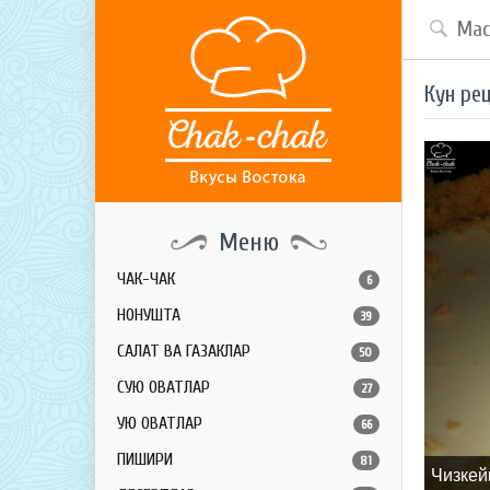
Кун ре
Меню
ЧАК-ЧАК
6
НОНУШТА
39
САЛАТ ВА ГАЗАКЛАР
50
СУЮҚ ОВҚАТЛАР
27
ҚУЮҚ ОВҚАТЛАР
66
ПИШИРИҚ
81
Чизкей