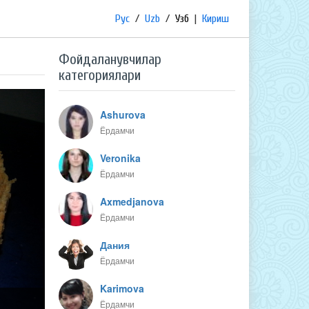
Рус
/
Uzb
/
Узб
|
Кириш
Фойдаланувчилар
категориялари
Ashurova
Ёрдамчи
Veronika
Ёрдамчи
Axmedjanova
Ёрдамчи
Дания
Ёрдамчи
Karimova
Ёрдамчи