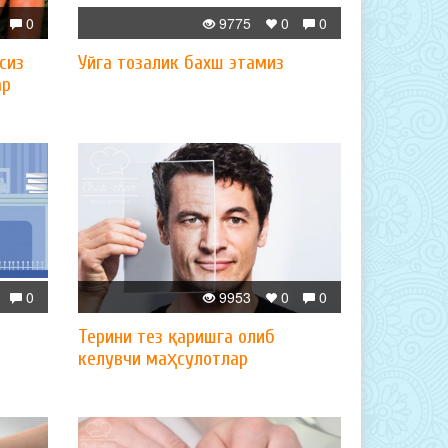
0
9775
0
0
сиз
Уйга тозалик бахш этамиз
ар
0
9953
0
0
Терини тез қаришга олиб
келувчи маҳсулотлар