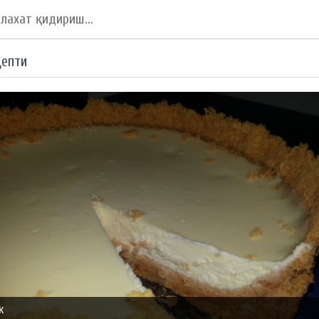
цепти
к