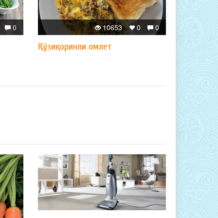
0
10653
0
0
Қўзиқоринли омлет