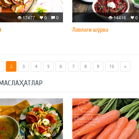
17477
0
0
14416
0
й
Лавлаги шўрва
2
3
4
5
6
7
8
9
10
»
 МАСЛАҲАТЛАР