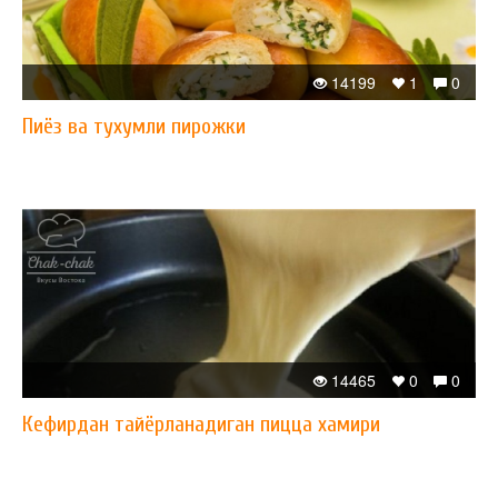
14199
1
0
Пиёз ва тухумли пирожки
14465
0
0
Кефирдан тайёрланадиган пицца хамири