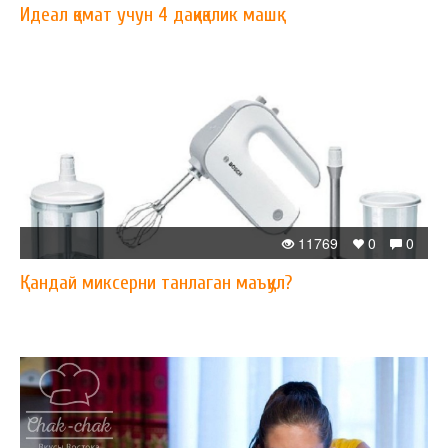
Идеал қомат учун 4 дақиқалик машқ
11769
0
0
Қандай миксерни танлаган маъқул?