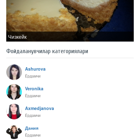
Чизкейк
Фойдаланувчилар категориялари
Ashurova
Ёрдамчи
Veronika
Ёрдамчи
Axmedjanova
Ёрдамчи
Дания
Ёрдамчи