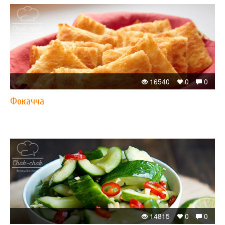
16540
0
0
Фокачча
14815
0
0