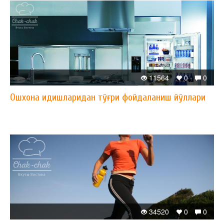
11564
0
0
Ошхона идишларидан тўғри фойдаланиш йўллари
34520
0
0