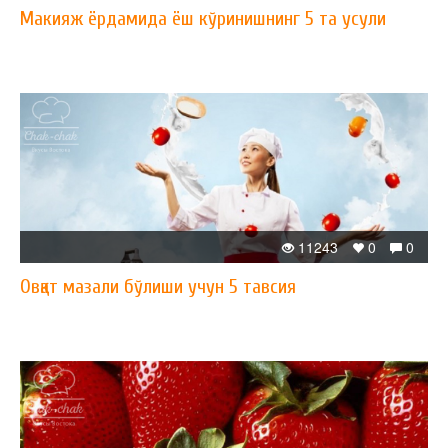
Макияж ёрдамида ёш кўринишнинг 5 та усули
11243
0
0
Овқат мазали бўлиши учун 5 тавсия