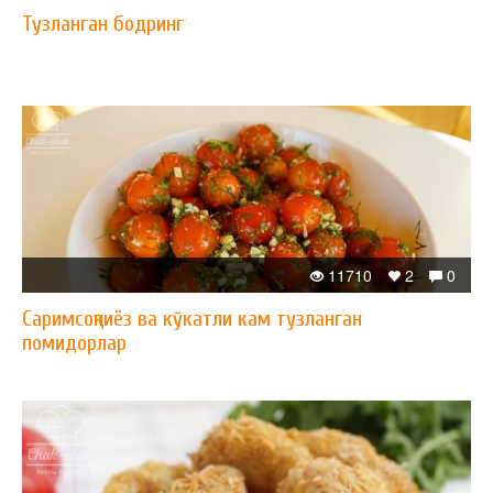
Тузланган бодринг
11710
2
0
Саримсоқпиёз ва кўкатли кам тузланган
помидорлар