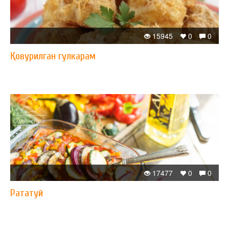
15945
0
0
Қовурилган гулкарам
17477
0
0
Рататуй