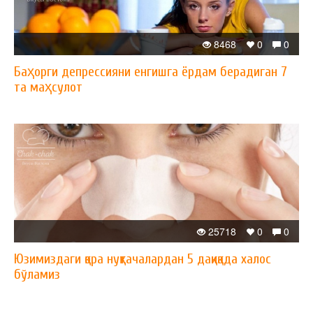
8468
0
0
Баҳорги депрессияни енгишга ёрдам берадиган 7
та маҳсулот
25718
0
0
Юзимиздаги қора нуқтачалардан 5 дақиқада халос
бўламиз