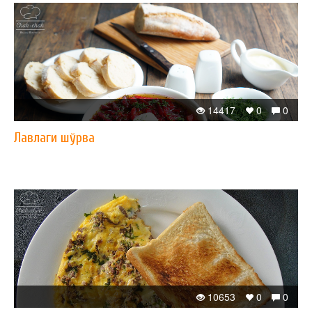
14417
0
0
Лавлаги шўрва
10653
0
0