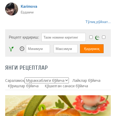
Karimova
Ёрдамчи
Тўлиқ рўйхат...
Рецепт қидириш:
ЯНГИ РЕЦЕПТЛАР
Сараламоқ:
Лайклар бўйича
Кўришлар бўйича
Қўшилган санаси бўйича