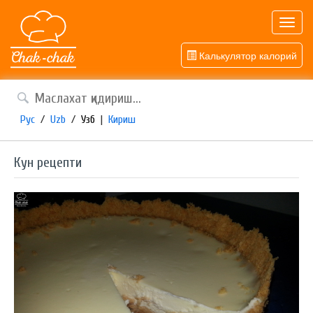
Toggl
navig
Калькулятор калорий
Рус
/
Uzb
/
Узб
|
Кириш
Кун рецепти