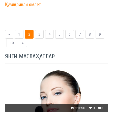
Қўзиқоринли омлет
«
1
2
3
4
5
6
7
8
9
10
»
ЯНГИ МАСЛАҲАТЛАР
11290
0
0