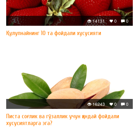
14131
0
0
Қулупнайнинг 10 та фойдали хусусияти
16243
0
0
Писта соғлик ва гўзаллик учун қандай фойдали
хусусиятларга эга?