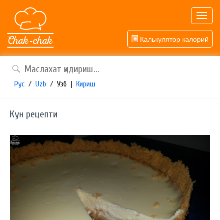
Toggl
navig
Калькулятор калорий
Рус
/
Uzb
/
Узб
|
Кириш
Кун рецепти