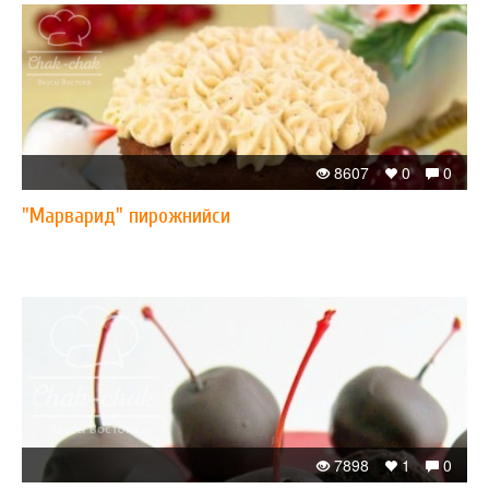
8607
0
0
"Марварид" пирожнийси
7898
1
0