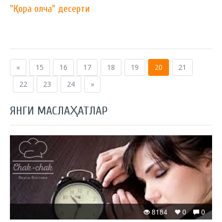
"Қора олча" десерти
«
15
16
17
18
19
20
21
22
23
24
»
ЯНГИ МАСЛАҲАТЛАР
8184
0
0