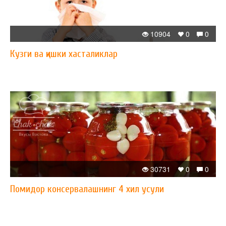
10904
0
0
Кузги ва қишки хасталиклар
30731
0
0
Помидор консервалашнинг 4 хил усули