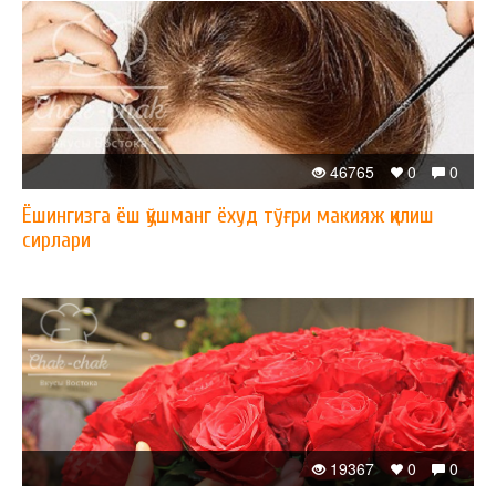
46765
0
0
Ёшингизга ёш қўшманг ёхуд тўғри макияж қилиш
сирлари
19367
0
0