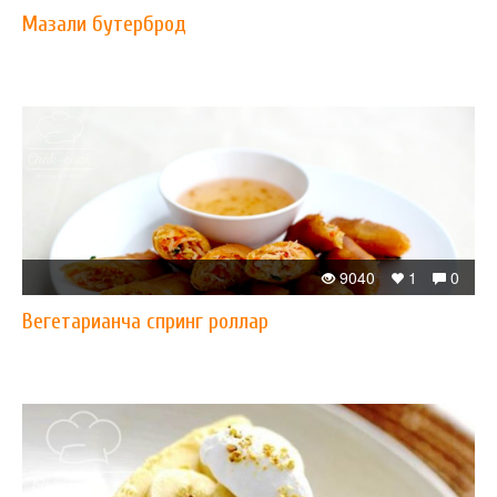
Мазали бутерброд
9040
1
0
Вегетарианча спринг роллар