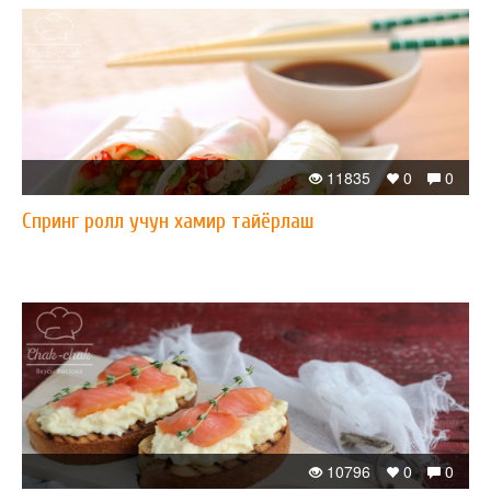
11835
0
0
​Спринг ролл учун хамир тайёрлаш
10796
0
0