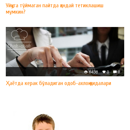
Уйқуга тўймаган пайтда қандай тетиклашиш
мумкин?
8438
0
0
Ҳаётда керак бўладиган одоб-ахлоқ қоидалари