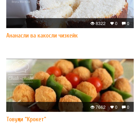
8322
0
0
Ананасли ва какосли чизкейк
7662
0
0
Товуқли “Крокет”