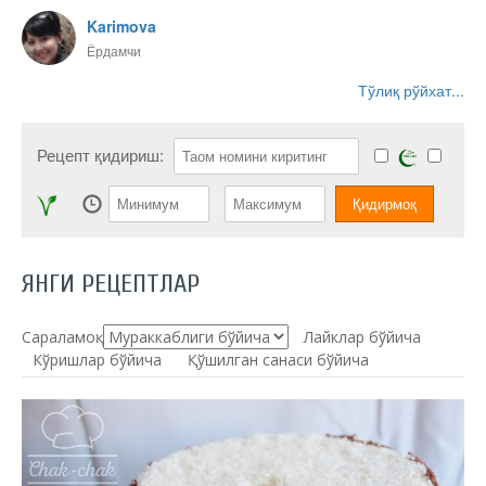
Karimova
Ёрдамчи
Тўлиқ рўйхат...
Рецепт қидириш:
ЯНГИ РЕЦЕПТЛАР
Сараламоқ:
Лайклар бўйича
Кўришлар бўйича
Қўшилган санаси бўйича