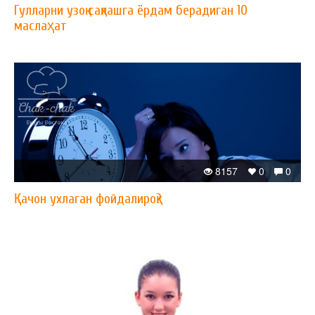
Гулларни узоқ сақлашга ёрдам берадиган 10
маслаҳат
8157
0
0
Қачон ухлаган фойдалироқ?