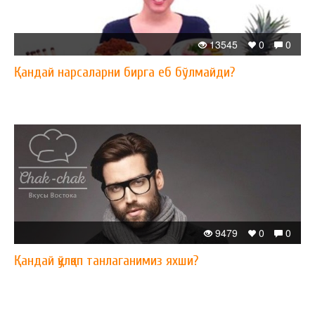
13545
0
0
Қандай нарсаларни бирга еб бўлмайди?
9479
0
0
Қандай қўлқоп танлаганимиз яхши?