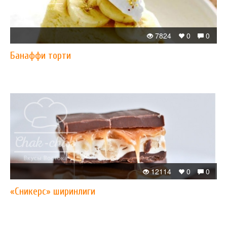
7824
0
0
Банаффи торти
12114
0
0
«Сникерс» ширинлиги