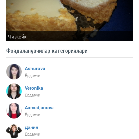
Чизкейк
Фойдаланувчилар категориялари
Ashurova
Ёрдамчи
Veronika
Ёрдамчи
Axmedjanova
Ёрдамчи
Дания
Ёрдамчи