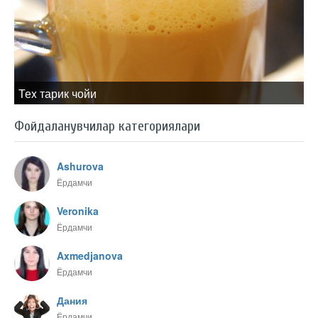
Теx тарик чойи
Фойдаланувчилар категориялари
Ashurova
Ёрдамчи
Veronika
Ёрдамчи
Axmedjanova
Ёрдамчи
Дания
Ёрдамчи