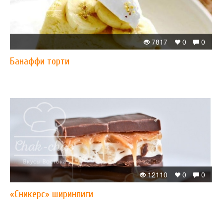
7817
0
0
Банаффи торти
12110
0
0
«Сникерс» ширинлиги