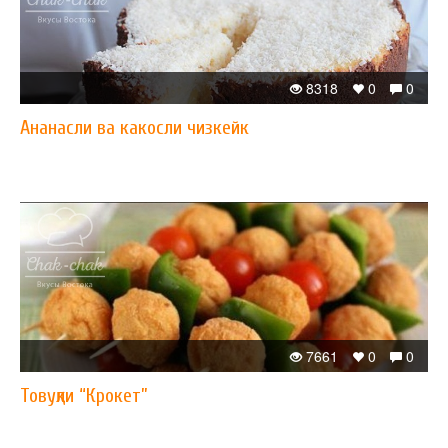
8318
0
0
Ананасли ва какосли чизкейк
7661
0
0
Товуқли “Крокет”