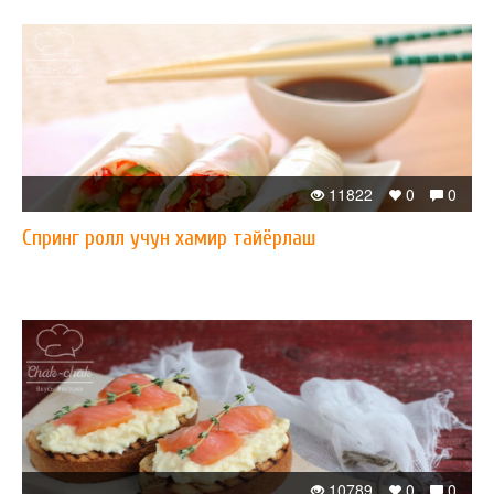
11822
0
0
​Спринг ролл учун хамир тайёрлаш
10789
0
0