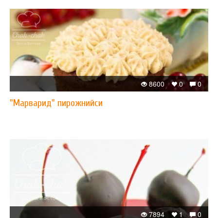
8600
0
0
"Марварид" пирожнийси
7894
1
0