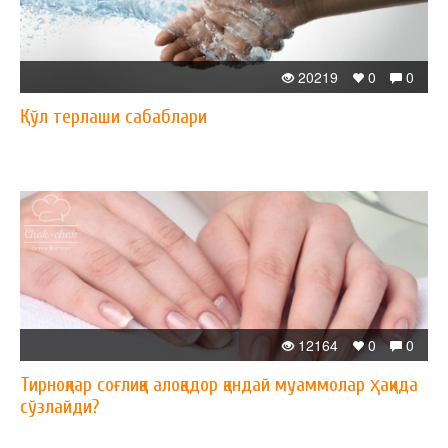
20219
0
0
Қўл терлаши сабаблари
12164
0
0
Тирноқлар соғлиққа алоқадор қандай муаммолар ҳақида
сўзлайди?