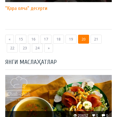
"Қора олча" десерти
«
15
16
17
18
19
20
21
22
23
24
»
ЯНГИ МАСЛАҲАТЛАР
20652
0
0