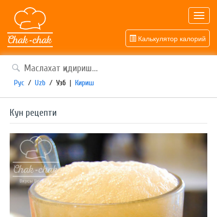
Toggl
navig
Калькулятор калорий
Рус
/
Uzb
/
Узб
|
Кириш
Кун рецепти