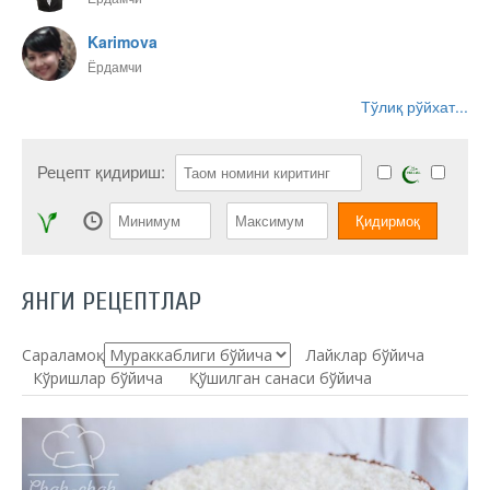
Karimova
Ёрдамчи
Тўлиқ рўйхат...
Рецепт қидириш:
ЯНГИ РЕЦЕПТЛАР
Сараламоқ:
Лайклар бўйича
Кўришлар бўйича
Қўшилган санаси бўйича