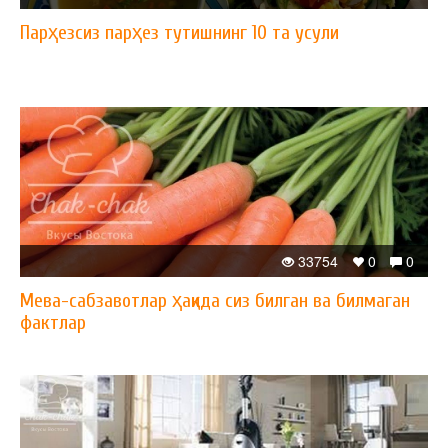
Парҳезсиз парҳез тутишнинг 10 та усули
33754
0
0
Мева-сабзавотлар ҳақида сиз билган ва билмаган
фактлар