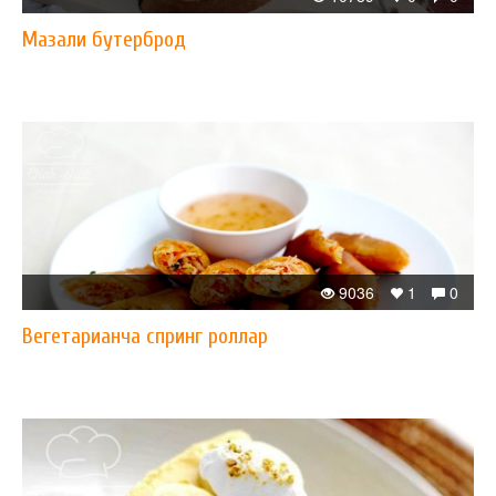
Мазали бутерброд
9036
1
0
Вегетарианча спринг роллар