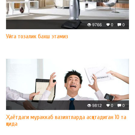
9766
0
0
Уйга тозалик бахш этамиз
9812
0
0
Ҳаётдаги мураккаб вазиятларда асқотадиган 10 та
қоида