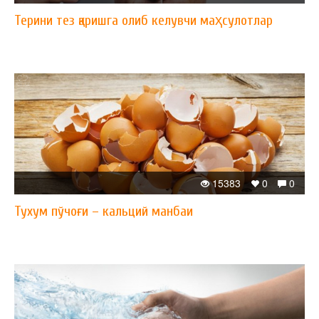
Терини тез қаришга олиб келувчи маҳсулотлар
15383
0
0
Тухум пўчоғи – кальций манбаи