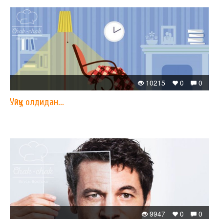
10215
0
0
Уйқу олдидан...
9947
0
0