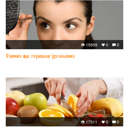
15899
0
0
Ўзимиз қош теришни ўрганамиз
17511
0
0