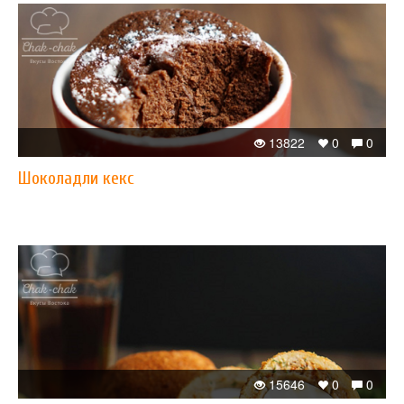
13822
0
0
Шоколадли кекс
15646
0
0