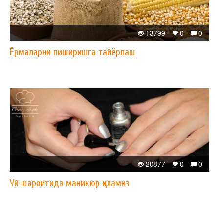
13799
0
0
Ёрмаларни пиширишга тайёрлаш
20877
0
0
Уй шароитида маникюр қиламиз