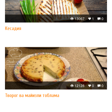
13067
1
0
Кесадия
12128
0
0
Творог ва майизли тоблама