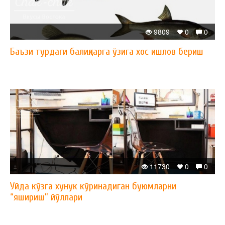
9809
0
0
Баъзи турдаги балиқларга ўзига хос ишлов бериш
11730
0
0
Уйда кўзга хунук кўринадиган буюмларни
“яшириш” йўллари