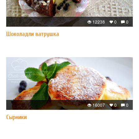
12238
0
0
Шоколадли ватрушка
16007
0
0
Сырники