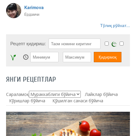
Karimova
Ёрдамчи
Тўлиқ рўйхат...
Рецепт қидириш:
ЯНГИ РЕЦЕПТЛАР
Сараламоқ:
Лайклар бўйича
Кўришлар бўйича
Қўшилган санаси бўйича