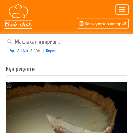
Toggl
navig
Калькулятор калорий
Рус
/
Uzb
/
Узб
|
Кириш
Кун рецепти