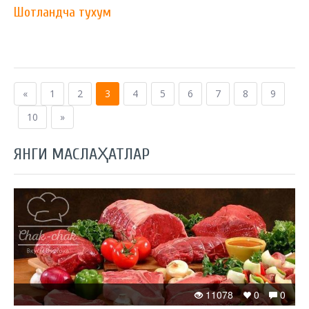
Шотландча тухум
«
1
2
3
4
5
6
7
8
9
10
»
ЯНГИ МАСЛАҲАТЛАР
11078
0
0