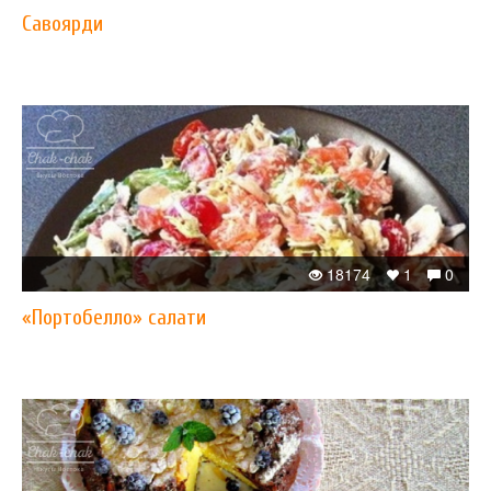
Савоярди
18174
1
0
«Портобелло» салати