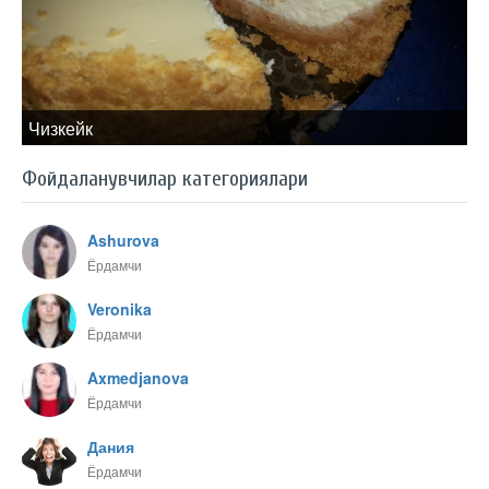
Чизкейк
Фойдаланувчилар категориялари
Ashurova
Ёрдамчи
Veronika
Ёрдамчи
Axmedjanova
Ёрдамчи
Дания
Ёрдамчи