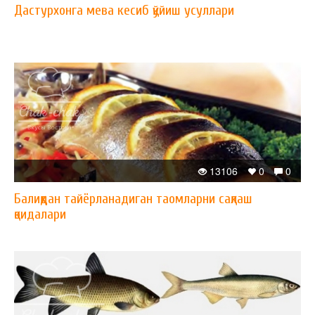
Дастурхонга мева кесиб қўйиш усуллари
13106
0
0
Балиқдан тайёрланадиган таомларни сақлаш
қоидалари