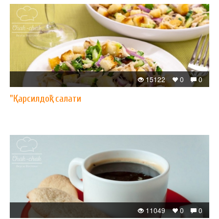
15122
0
0
"Қарсилдоқ" салати
11049
0
0