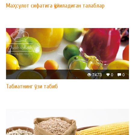
Маҳсулот сифатига қўйиладиган талаблар
7473
0
0
Табиатнинг ўзи табиб