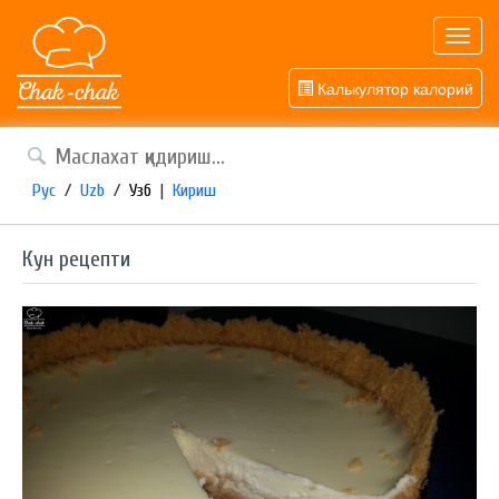
Toggl
navig
Калькулятор калорий
Рус
/
Uzb
/
Узб
|
Кириш
Кун рецепти