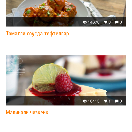
14676
0
0
Томатли соусда тефтеллар
18413
1
0
Малинали чизкейк