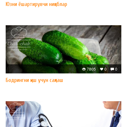
Юзни ёшартирувчи ниқоблар
7805
0
0
Бодрингни қиш учун сақлаш