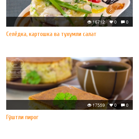
16712
0
0
Селёдка, картошка ва тухумли салат
17559
0
0
Гўштли пирог