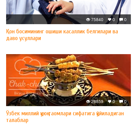
75840
0
0
Қон босимининг ошиши касаллик белгилари ва
даво усуллари
28859
0
0
Ўзбек миллий қуюқ таомлари сифатига қўйиладиган
талаблар