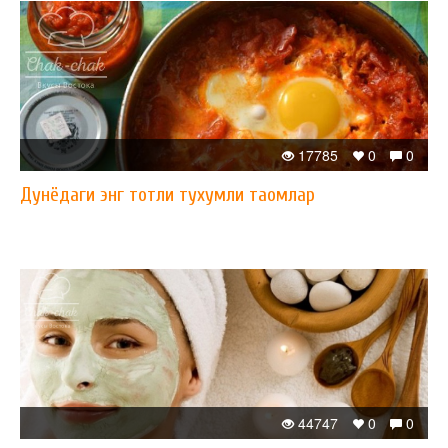
17785
0
0
Дунёдаги энг тотли тухумли таомлар
44747
0
0