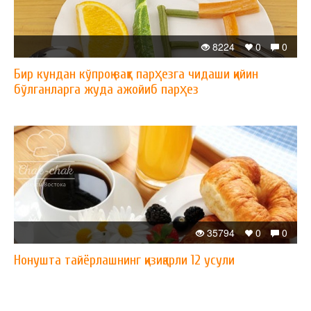
8224
0
0
Бир кундан кўпроқ вақт парҳезга чидаши қийин
бўлганларга жуда ажойиб парҳез
35794
0
0
Нонушта тайёрлашнинг қизиқарли 12 усули