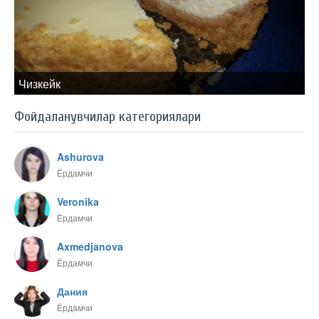
Чизкейк
Фойдаланувчилар категориялари
Ashurova
Ёрдамчи
Veronika
Ёрдамчи
Axmedjanova
Ёрдамчи
Дания
Ёрдамчи