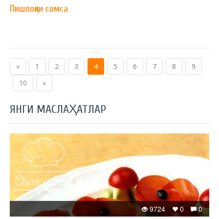
Пишлоқли сомса
«
1
2
3
4
5
6
7
8
9
10
»
ЯНГИ МАСЛАҲАТЛАР
9724
0
0