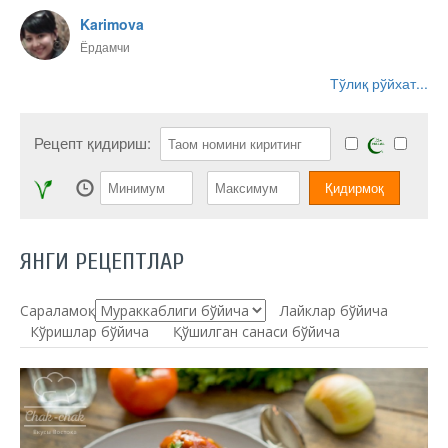
Karimova
Ёрдамчи
Тўлиқ рўйхат...
Рецепт қидириш:
ЯНГИ РЕЦЕПТЛАР
Сараламоқ:
Лайклар бўйича
Кўришлар бўйича
Қўшилган санаси бўйича