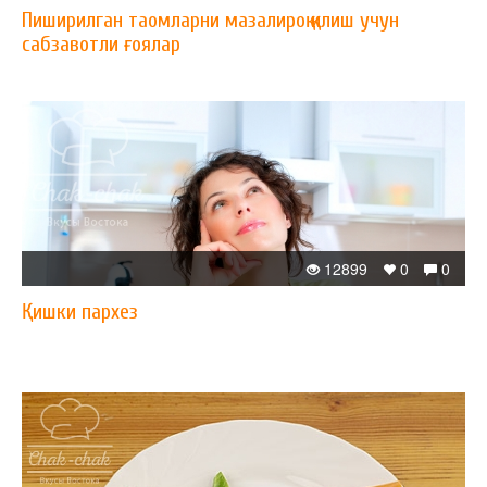
Пиширилган таомларни мазалироқ қилиш учун
сабзавотли ғоялар
12899
0
0
Қишки пархез