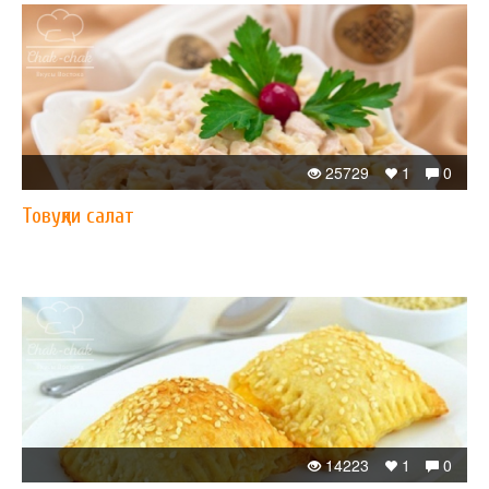
25729
1
0
Товуқли салат
14223
1
0