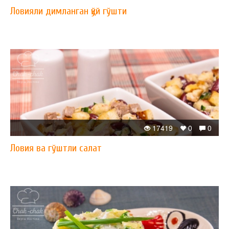
Ловияли димланган қўй гўшти
17419
0
0
Ловия ва гўштли салат