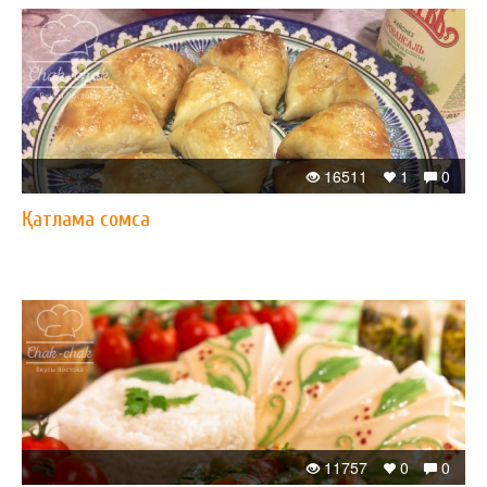
16511
1
0
Қатлама сомса
11757
0
0