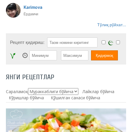
Karimova
Ёрдамчи
Тўлиқ рўйхат...
Рецепт қидириш:
ЯНГИ РЕЦЕПТЛАР
Сараламоқ:
Лайклар бўйича
Кўришлар бўйича
Қўшилган санаси бўйича