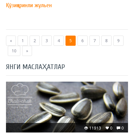
Қўзиқоринли жульен
«
1
2
3
4
5
6
7
8
9
10
»
ЯНГИ МАСЛАҲАТЛАР
11913
0
0