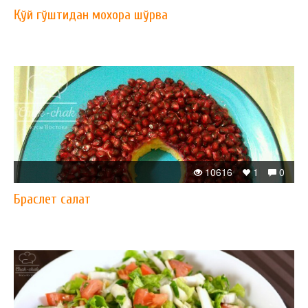
Қўй гўштидан мохора шўрва
10616
1
0
Браслет салат