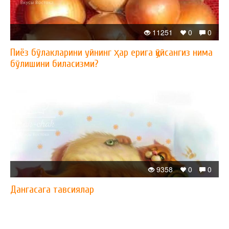
11251
0
0
Пиёз бўлакларини уйнинг ҳар ерига қўйсангиз нима
бўлишини биласизми?
9358
0
0
Дангасага тавсиялар