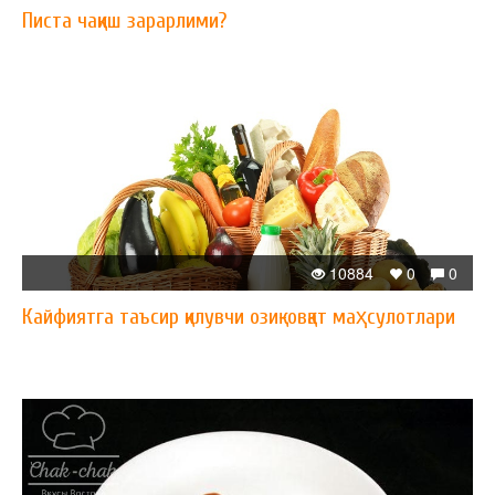
Писта чақиш зарарлими?
10884
0
0
Кайфиятга таъсир қилувчи озиқ-овқат маҳсулотлари