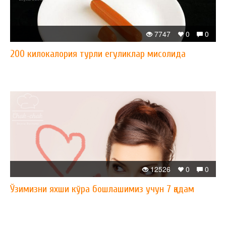
7747
0
0
200 килокалория турли егуликлар мисолида
12526
0
0
Ўзимизни яхши кўра бошлашимиз учун 7 қадам