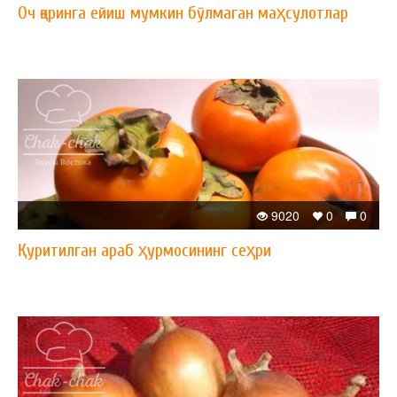
Оч қоринга ейиш мумкин бўлмаган маҳсулотлар
9020
0
0
Қуритилган араб ҳурмосининг сеҳри