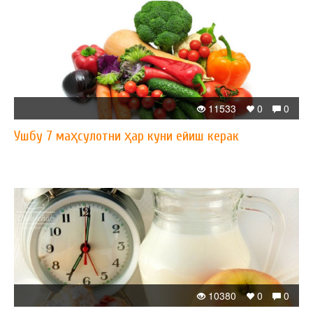
11533
0
0
Ушбу 7 маҳсулотни ҳар куни ейиш керак
10380
0
0