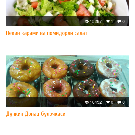
15287
1
0
Пекин карами ва помидорли салат
10452
0
0
Дункин Донац булочкаси