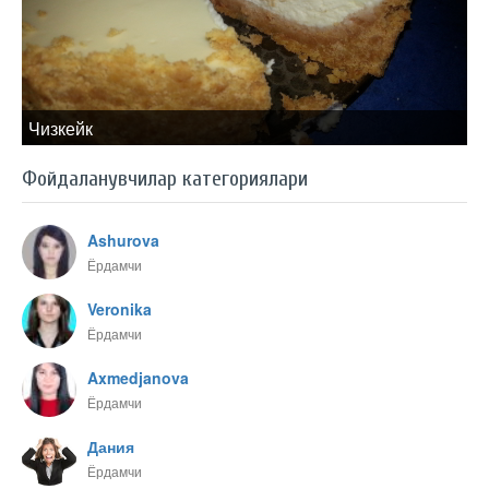
Чизкейк
Фойдаланувчилар категориялари
Ashurova
Ёрдамчи
Veronika
Ёрдамчи
Axmedjanova
Ёрдамчи
Дания
Ёрдамчи