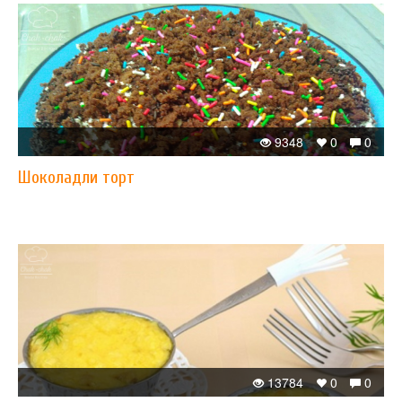
9348
0
0
Шоколадли торт
13784
0
0