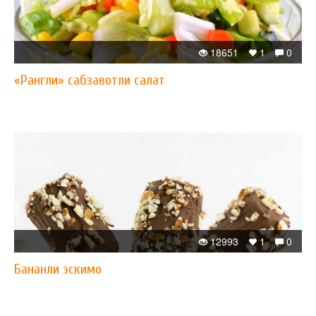
18651
1
0
«Рангли» сабзавотли салат
12993
1
0
Бананли эскимо