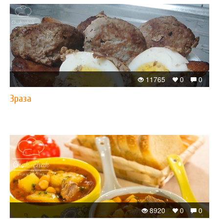
11765
0
0
Зраза
8920
0
0