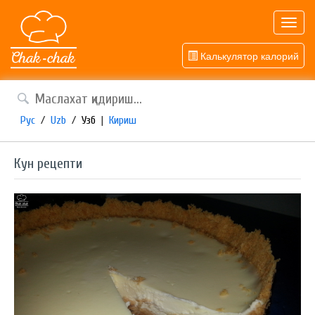
Toggl
navig
Калькулятор калорий
Рус
/
Uzb
/
Узб
|
Кириш
Кун рецепти