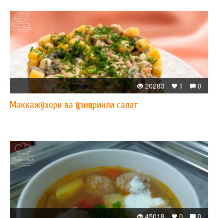
20283
1
0
Маккажўхори ва қўзиқоринли салат
45018
0
0