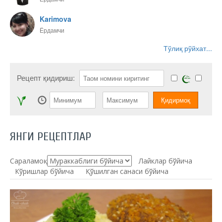
Karimova
Ёрдамчи
Тўлиқ рўйхат...
Рецепт қидириш:
ЯНГИ РЕЦЕПТЛАР
Сараламоқ:
Лайклар бўйича
Кўришлар бўйича
Қўшилган санаси бўйича