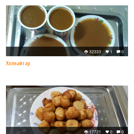
32333
1
0
Xолвайтар
17721
0
0