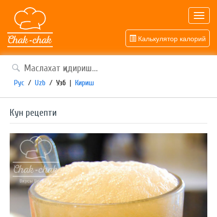
Toggl
navig
Калькулятор калорий
Рус
/
Uzb
/
Узб
|
Кириш
Кун рецепти