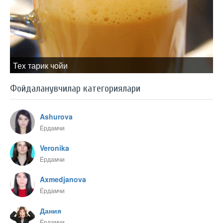
Теx тарик чойи
Фойдаланувчилар категориялари
Ashurova
Ёрдамчи
Veronika
Ёрдамчи
Axmedjanova
Ёрдамчи
Дания
Ёрдамчи