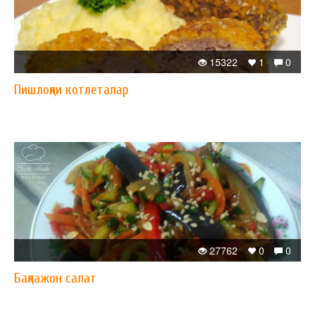
15322
1
0
Пишлоқли котлеталар
27762
0
0
Бақлажон салат