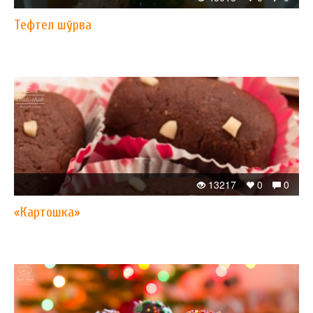
Тефтел шўрва
13217
0
0
«Картошка»