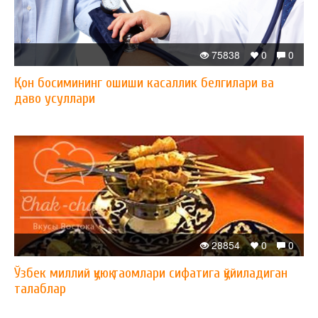
75838
0
0
Қон босимининг ошиши касаллик белгилари ва
даво усуллари
28854
0
0
Ўзбек миллий қуюқ таомлари сифатига қўйиладиган
талаблар