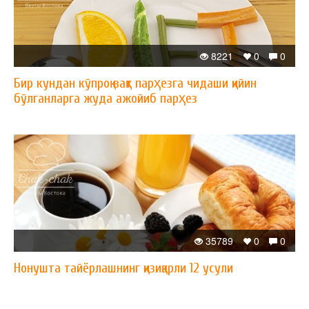
8221
0
0
Бир кундан кўпроқ вақт парҳезга чидаши қийин
бўлганларга жуда ажойиб парҳез
35789
0
0
Нонушта тайёрлашнинг қизиқарли 12 усули