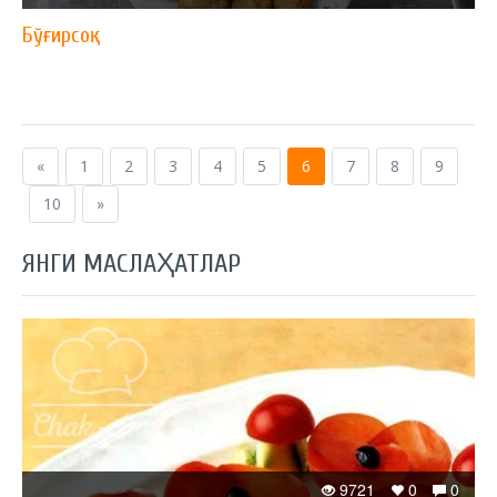
Бўғирсоқ
«
1
2
3
4
5
6
7
8
9
10
»
ЯНГИ МАСЛАҲАТЛАР
9721
0
0