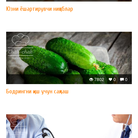
Юзни ёшартирувчи ниқоблар
7802
0
0
Бодрингни қиш учун сақлаш