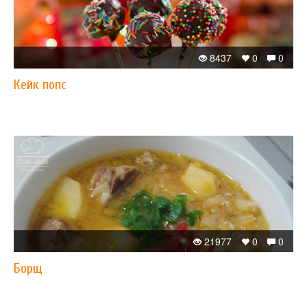
8437
0
0
Кейк попс
21977
0
0
Борщ