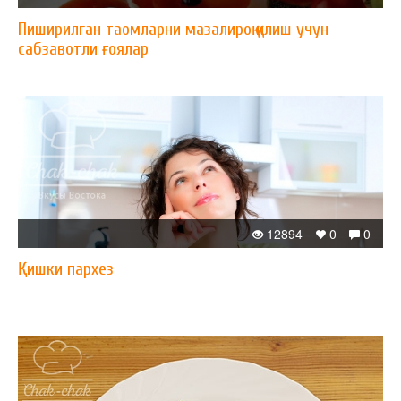
Пиширилган таомларни мазалироқ қилиш учун
сабзавотли ғоялар
12894
0
0
Қишки пархез