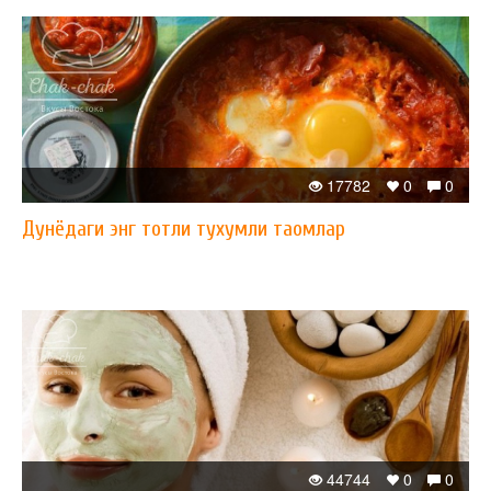
17782
0
0
Дунёдаги энг тотли тухумли таомлар
44744
0
0