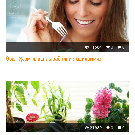
11584
0
0
Овқат ҳазм қилиш жараёнини яхшилаймиз
21982
0
0