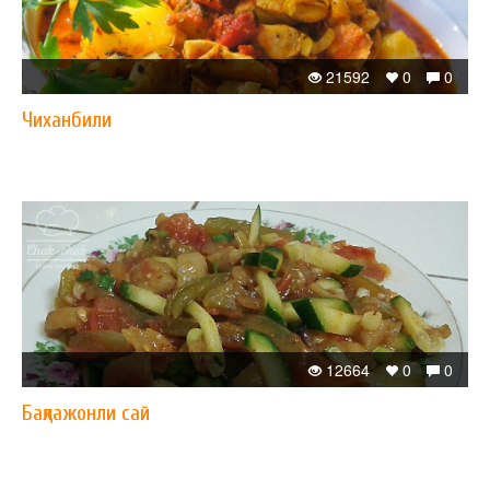
21592
0
0
Чиханбили
12664
0
0
Бақлажонли сай