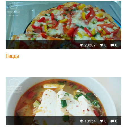
23307
0
0
Пицца
10954
0
0