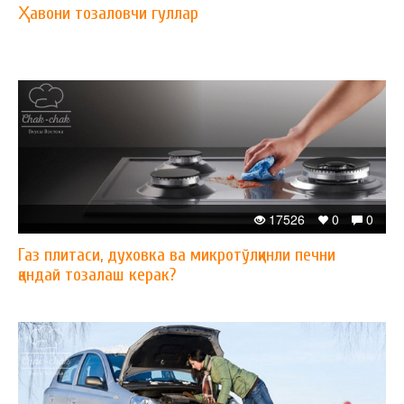
Ҳавони тозаловчи гуллар
17526
0
0
Газ плитаси, духовка ва микротўлқинли печни
қандай тозалаш керак?