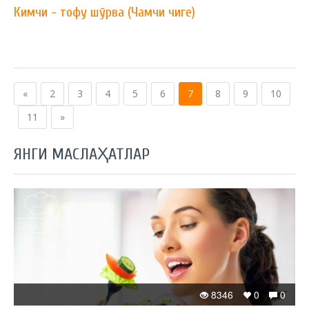
Кимчи - тофу шўрва (Чамчи чиге)
«
2
3
4
5
6
7
8
9
10
11
»
ЯНГИ МАСЛАҲАТЛАР
8346
0
0