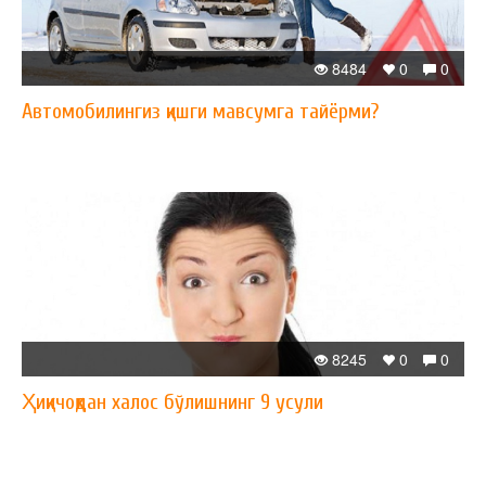
8484
0
0
Автомобилингиз қишги мавсумга тайёрми?
8245
0
0
Ҳиқичоқдан халос бўлишнинг 9 усули