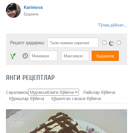
Karimova
Ёрдамчи
Тўлиқ рўйхат...
Рецепт қидириш:
ЯНГИ РЕЦЕПТЛАР
Сараламоқ:
Лайклар бўйича
Кўришлар бўйича
Қўшилган санаси бўйича