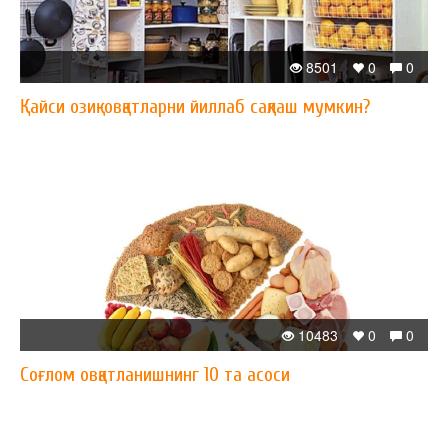
8501
0
0
Қайси озиқ-овқатларни йиллаб сақлаш мумкин?
10483
0
0
Соғлом овқатланишнинг 10 та асоси