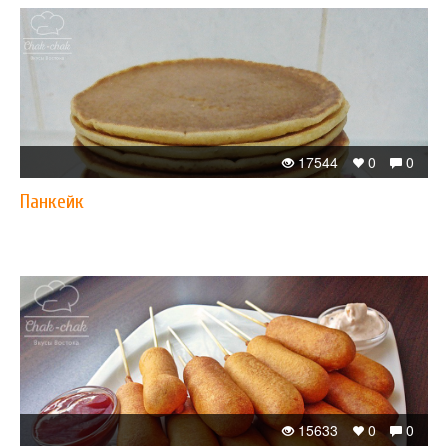
17544
0
0
Панкейк
15633
0
0