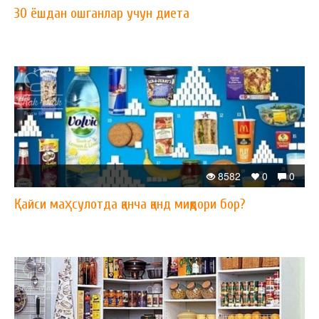
30 ёшдан ошганлар учун диета
8582
0
0
Қайси маҳсулотда қанча қанд миқдори бор?