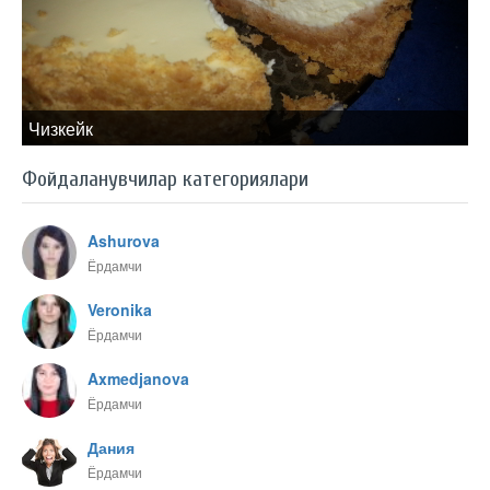
Чизкейк
Фойдаланувчилар категориялари
Ashurova
Ёрдамчи
Veronika
Ёрдамчи
Axmedjanova
Ёрдамчи
Дания
Ёрдамчи