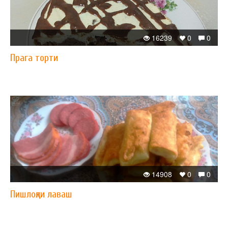
16239
0
0
Прага торти
14908
0
0
Пишлоқли лаваш