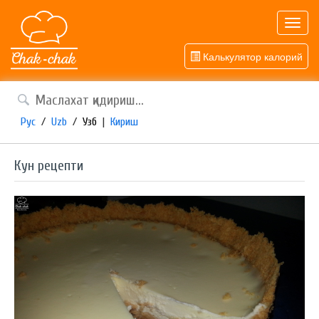
Toggl
navig
Калькулятор калорий
Рус
/
Uzb
/
Узб
|
Кириш
Кун рецепти