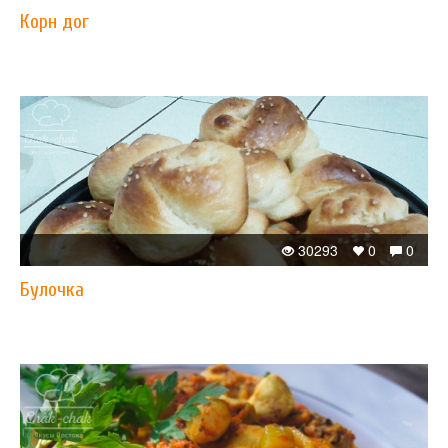
Корн дог
30293
0
0
Булочка