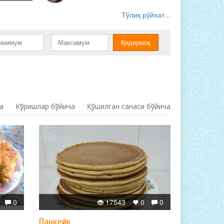
Тўлиқ рўйхат...
а
Кўришлар бўйича
Қўшилган санаси бўйича
0
17543
0
0
Панкейк