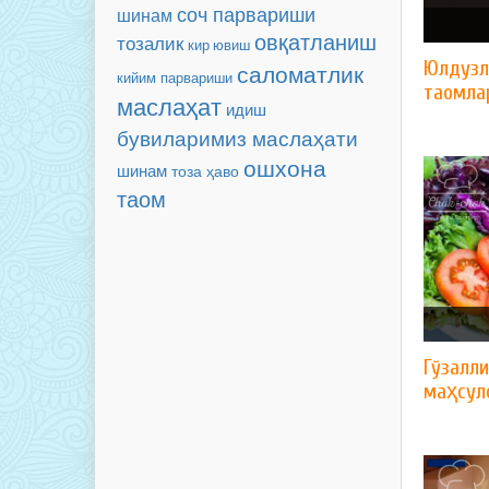
соч парвариши
шинам
овқатланиш
тозалик
кир ювиш
​Юлдуз
саломатлик
кийим парвариши
таомла
маслаҳат
идиш
бувиларимиз маслаҳати
ошхона
шинам
тоза ҳаво
таом
Гўзалл
маҳсул