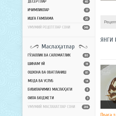
ДЕСЕРТЛАР
40
ИЧИМЛИКЛАР
17
ҚИШГА ҒАМЛАМА
20
Рецеп
УМУМИЙ РЕЦЕПТЛАР СОНИ
346
ЯНГИ 
Маслаҳатлар
ГЎЗАЛЛИК ВА САЛОМАТЛИК
80
ШИНАМ УЙ
19
ОШХОНА ВА ОВҚАТЛАНИШ
81
МОДА ВА УСЛУБ
14
БУВИЛАРИМИЗ МАСЛАҲАТИ
9
ОИЛА БЮДЖЕТИ
3
УМУМИЙ МАСЛАХАТЛАР СОНИ
206
Прага т