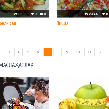
12662
0
0
23307
0
онли сай
Пицца
3
4
5
6
7
8
9
10
11
»
 МАСЛАҲАТЛАР