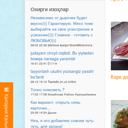
Охирги изоҳлар
Независимо от дырочек будет
вкусно))) Гарантирую. Мясо тоже
выбирайте на свое усмотрение и
усвоение)))) Главное - готовить с
ЛЮБОВЬЮ)))
08-03 22:36 islamova ipargul khamidkhanovna
judayam ciroyli ciqibdi. Bu yiyiwdan
bowqa narsaga yaramidi
16-01 22:41 D i l i m
tayyorlash usulini yozsangiz yaxshi
Корн д
bo'lardi
28-12 15:10 Topradio.zn.uz online
Точно поможеть ?
17-02 17:08 Исмайлова Райхан Куанышбаевна
Как вариант, открыть семь
карточек...
25-09 14:54 Дания
Неа, я его добавляю совсем чуть-
чуть, для запаха!