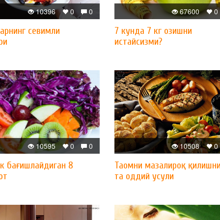
10396
0
0
67600
0
ларнинг севимли
7 кунда 7 кг озишни
ри
истайсизми?
10595
0
0
10508
0
ик бағишлайдиган 8
Таомни мазалироқ қилишни
от
та оддий усули