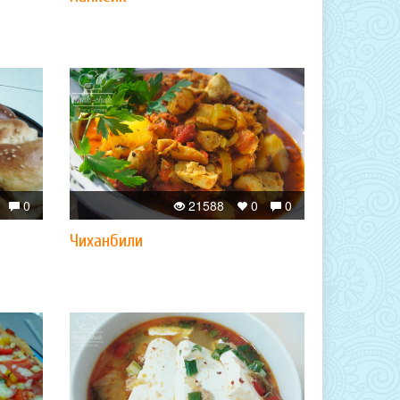
0
21588
0
0
Чиханбили