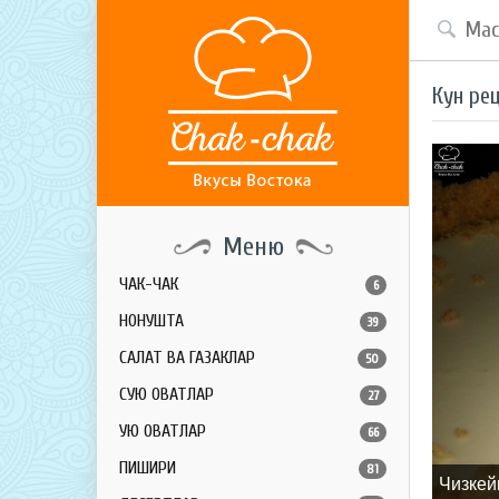
Кун ре
Меню
ЧАК-ЧАК
6
НОНУШТА
39
САЛАТ ВА ГАЗАКЛАР
50
СУЮҚ ОВҚАТЛАР
27
ҚУЮҚ ОВҚАТЛАР
66
ПИШИРИҚ
81
Чизкей