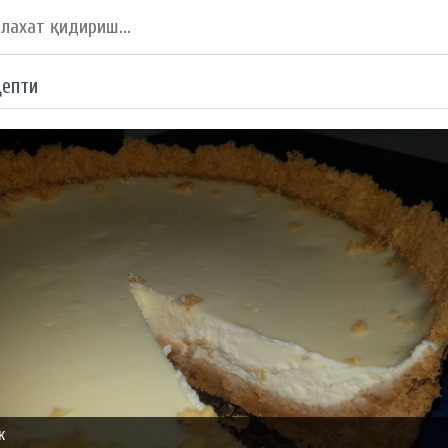
цепти
к