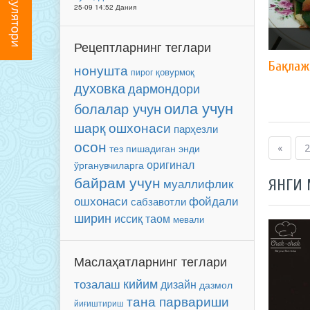
25-09 14:52 Дания
Рецептларнинг теглари
Бақлаж
нонушта
пирог
қовурмоқ
духовка
дармондори
оила учун
болалар учун
шарқ ошхонаси
парҳезли
осон
энди
«
2
тез пишадиган
оригинал
ўрганувчиларга
байрам учун
муаллифлик
ЯНГИ
ошхонаси
фойдали
сабзавотли
ширин
иссиқ таом
мевали
Маслаҳатларнинг теглари
тозалаш
кийим
дизайн
дазмол
тана парвариши
йиғиштириш