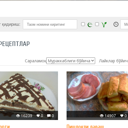
т қидириш:
РЕЦЕПТЛАР
Сараламоқ:
Лайклар бўйич
16239
0
0
14907
0
орти
Пишлоқли лаваш