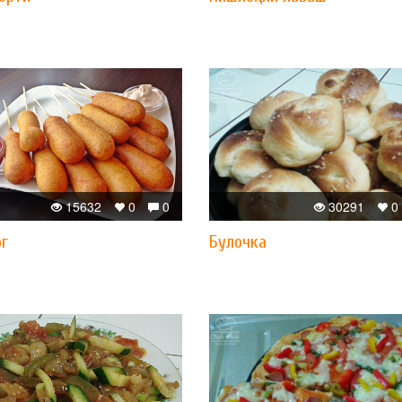
15632
0
0
30291
0
ог
Булочка