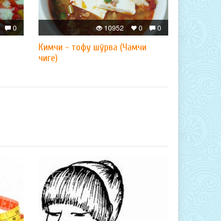
0
10952
0
0
Кимчи - тофу шўрва (Чамчи
чиге)