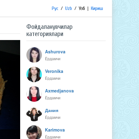
Рус
/
Uzb
/
Узб
|
Кириш
Фойдаланувчилар
категориялари
Ashurova
Ёрдамчи
Veronika
Ёрдамчи
Axmedjanova
Ёрдамчи
Дания
Ёрдамчи
Karimova
Ёрдамчи