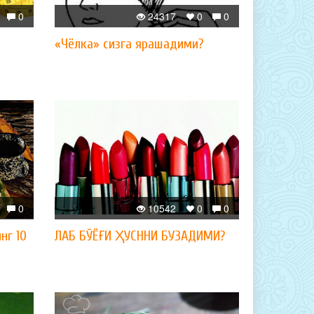
0
24317
0
0
«Чёлка» сизга ярашадими?
0
10542
0
0
нг 10
ЛАБ БЎЁҒИ ҲУСННИ БУЗАДИМИ?