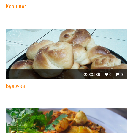
Корн дог
30289
0
0
Булочка