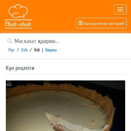
Toggl
navig
Калькулятор калорий
Рус
/
Uzb
/
Узб
|
Кириш
Кун рецепти