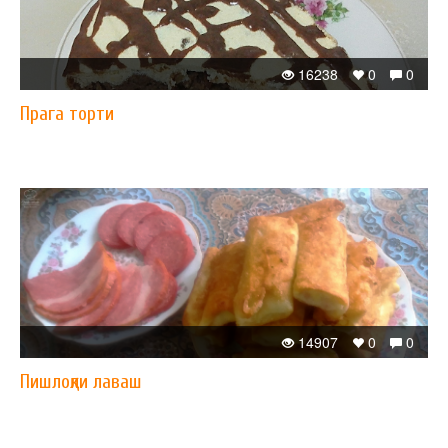
16238
0
0
Прага торти
14907
0
0
Пишлоқли лаваш