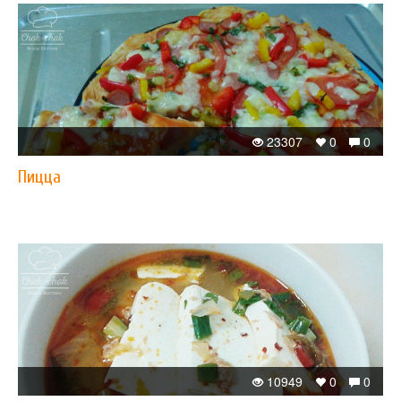
23307
0
0
Пицца
10949
0
0