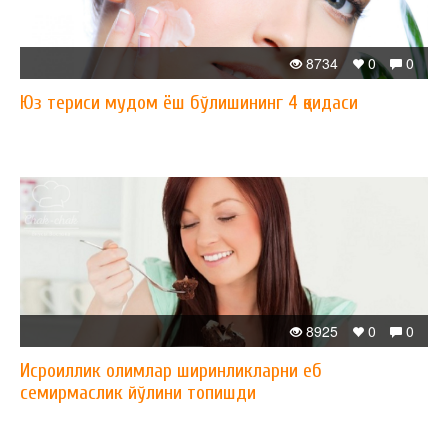
8734
0
0
Юз териси мудом ёш бўлишининг 4 қоидаси
8925
0
0
Исроиллик олимлар ширинликларни еб
семирмаслик йўлини топишди