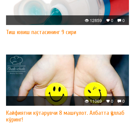
12859
0
0
Тиш ювиш пастасининг 9 сири
11069
0
0
Кайфиятни кўтарувчи 8 машғулот. Албатта қўллаб
кўринг!