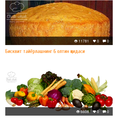
11781
0
0
Бисквит тайёрлашнинг 6 олтин қоидаси
6608
0
0