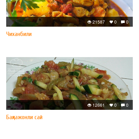
21587
0
0
Чиханбили
12661
0
0
Бақлажонли сай