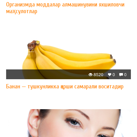
Организмда моддалар алмашинувини яхшиловчи
маҳсулотлар
8520
0
0
Банан — тушкунликка қарши самарали воситадир