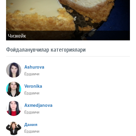
Чизкейк
Фойдаланувчилар категориялари
Ashurova
Ёрдамчи
Veronika
Ёрдамчи
Axmedjanova
Ёрдамчи
Дания
Ёрдамчи