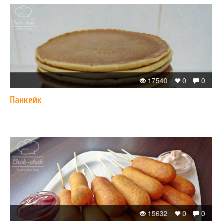
17540
0
0
Панкейк
15632
0
0