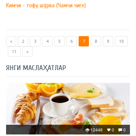
Кимчи - тофу шўрва (Чамчи чиге)
«
2
3
4
5
6
7
8
9
10
11
»
ЯНГИ МАСЛАҲАТЛАР
12448
0
0