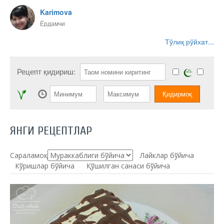
Karimova
Ёрдамчи
Тўлиқ рўйхат...
Рецепт қидириш:
ЯНГИ РЕЦЕПТЛАР
Сараламоқ:
Лайклар бўйича
Кўришлар бўйича
Қўшилган санаси бўйича