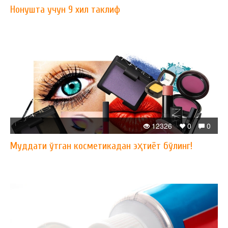
Нонушта учун 9 хил таклиф
12326
0
0
Муддати ўтган косметикадан эҳтиёт бўлинг!