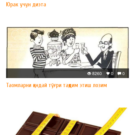
Юрак учун диэта
8260
0
0
Таомларни қандай тўғри тақдим этиш лозим