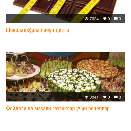
7624
0
0
Шоколадхўрлар учун диэта
9841
0
0
Фойдали ва мазали газзаклар учун рецеплар