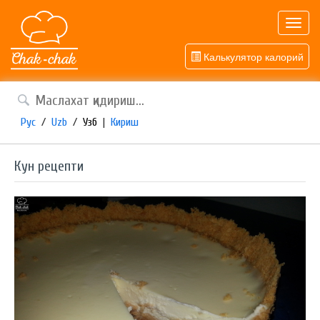
Toggl
navig
Калькулятор калорий
Рус
/
Uzb
/
Узб
|
Кириш
Кун рецепти