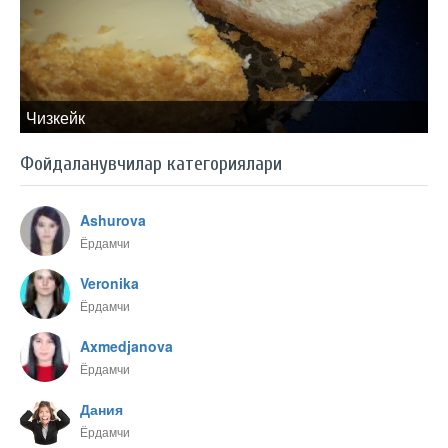
Чизкейк
Фойдаланувчилар категориялари
Ashurova
Ёрдамчи
Veronika
Ёрдамчи
Axmedjanova
Ёрдамчи
Дания
Ёрдамчи