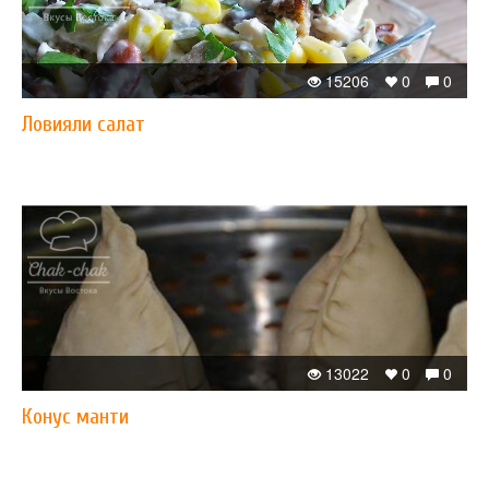
15206
0
0
Ловияли салат
13022
0
0
Конус манти