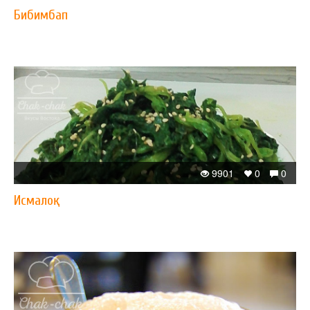
Бибимбап
9901
0
0
Исмалоқ