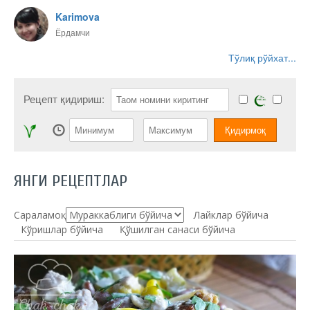
Karimova
Ёрдамчи
Тўлиқ рўйхат...
Рецепт қидириш:
ЯНГИ РЕЦЕПТЛАР
Сараламоқ:
Лайклар бўйича
Кўришлар бўйича
Қўшилган санаси бўйича