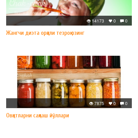
14173
0
0
Жангчи диэта орқали тезроқ озинг
7875
0
0
Овқатларни сақлаш йўллари