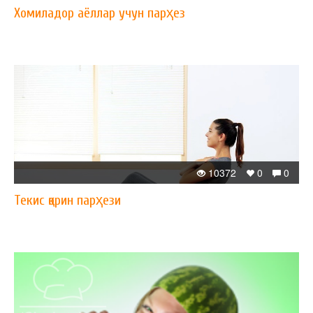
Хомиладор аёллар учун парҳез
10372
0
0
Текис қорин парҳези