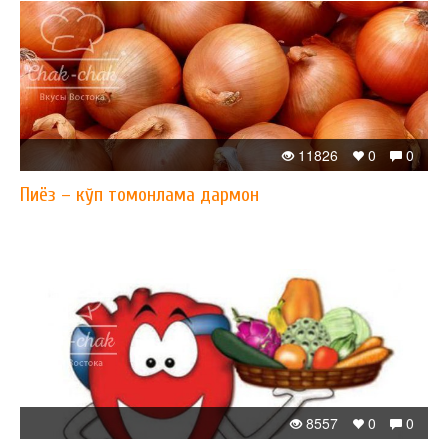
11826
0
0
Пиёз – кўп томонлама дармон
8557
0
0