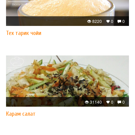
8220
0
0
Теx тарик чойи
31140
0
0
Карам салат