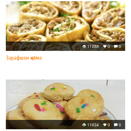
11288
0
0
Зарафшон қийма
11634
0
0