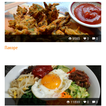
9585
0
0
Пакоре
11899
0
0