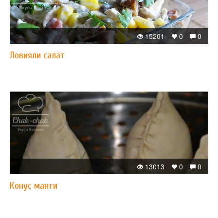
15201
0
0
Ловияли салат
13013
0
0
Конус манти