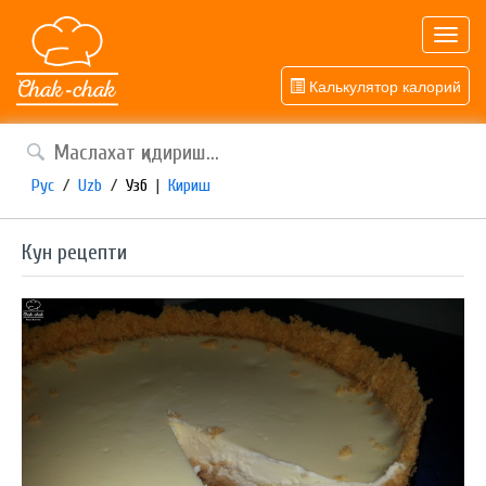
Toggl
navig
Калькулятор калорий
Рус
/
Uzb
/
Узб
|
Кириш
Кун рецепти