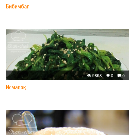
Бибимбап
9898
0
0
Исмалоқ