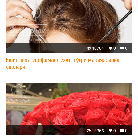
46764
0
0
Ёшингизга ёш қўшманг ёхуд тўғри макияж қилиш
сирлари
19366
0
0