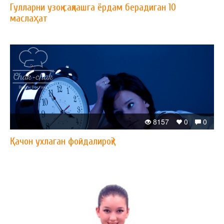
Гулларни узоқ сақлашга ёрдам берадиган 10
маслаҳат
8157
0
0
Қачон ухлаган фойдалироқ?