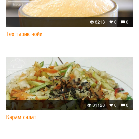
8213
0
0
Теx тарик чойи
31128
0
0
Карам салат