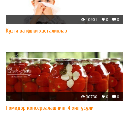
10901
0
0
Кузги ва қишки хасталиклар
30730
0
0
Помидор консервалашнинг 4 хил усули