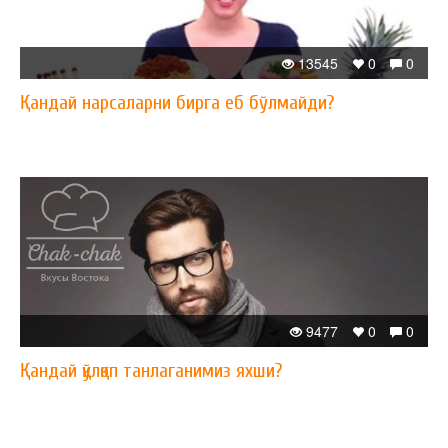
13545
0
0
Қандай нарсаларни бирга еб бўлмайди?
9477
0
0
Қандай қўлқоп танлаганимиз яхши?