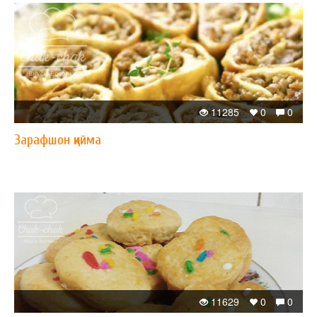
11285
0
0
Зарафшон қийма
11629
0
0