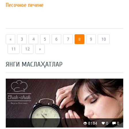
Песочное печене
«
3
4
5
6
7
8
9
10
11
12
»
ЯНГИ МАСЛАҲАТЛАР
8184
0
0