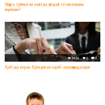
Уйқуга тўймаган пайтда қандай тетиклашиш
мумкин?
8436
0
0
Ҳаётда керак бўладиган одоб-ахлоқ қоидалари