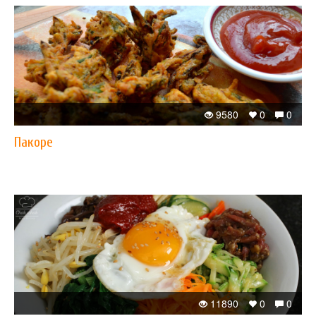
9580
0
0
Пакоре
11890
0
0