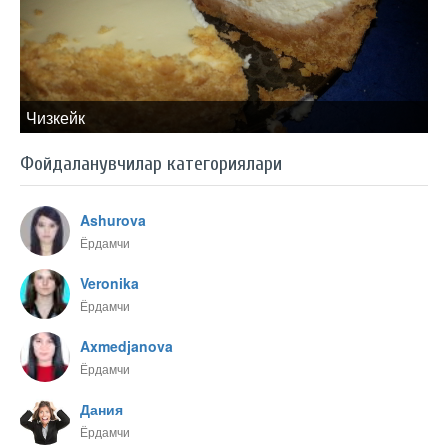
Чизкейк
Фойдаланувчилар категориялари
Ashurova
Ёрдамчи
Veronika
Ёрдамчи
Axmedjanova
Ёрдамчи
Дания
Ёрдамчи