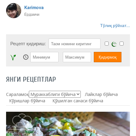
Karimova
Ёрдамчи
Тўлиқ рўйхат...
Рецепт қидириш:
ЯНГИ РЕЦЕПТЛАР
Сараламоқ:
Лайклар бўйича
Кўришлар бўйича
Қўшилган санаси бўйича