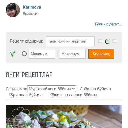
Karimova
Ёрдамчи
Тўлиқ рўйхат...
Рецепт қидириш:
ЯНГИ РЕЦЕПТЛАР
Сараламоқ:
Лайклар бўйича
Кўришлар бўйича
Қўшилган санаси бўйича