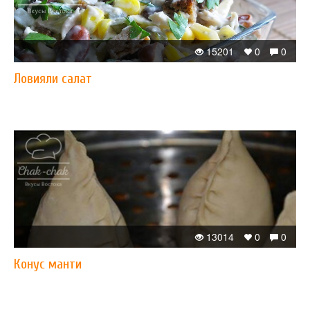
15201
0
0
Ловияли салат
13014
0
0
Конус манти