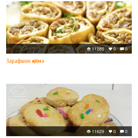
11285
0
0
Зарафшон қийма
11629
0
0