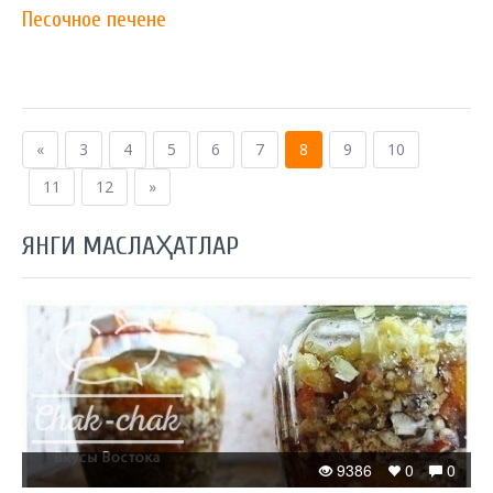
Песочное печене
«
3
4
5
6
7
8
9
10
11
12
»
ЯНГИ МАСЛАҲАТЛАР
9386
0
0