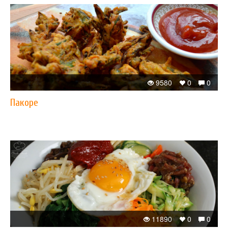
9580
0
0
Пакоре
11890
0
0