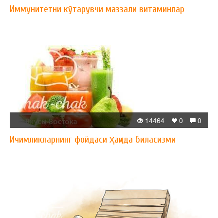
Иммунитетни кўтарувчи маззали витаминлар
14464
0
0
Ичимликларнинг фойдаси ҳақида биласизми