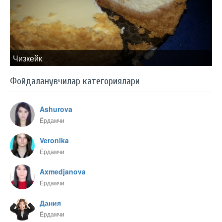
Чизкейк
Фойдаланувчилар категориялари
Ashurova
Ёрдамчи
Veronika
Ёрдамчи
Axmedjanova
Ёрдамчи
Дания
Ёрдамчи