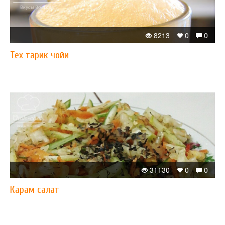
8213
0
0
Теx тарик чойи
31130
0
0
Карам салат