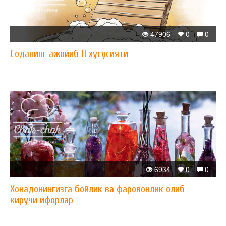
47906
0
0
​Соданинг ажойиб 11 хусусияти
6934
0
0
​Хонадонингизга бойлик ва фаровонлик олиб
киручи ифорлар