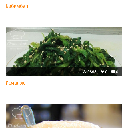
Бибимбап
9898
0
0
Исмалоқ