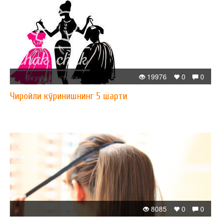
19976
0
0
Чиройли кўринишнинг 5 шарти
8085
0
0