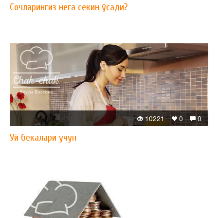
Сочларингиз нега секин ўсади?
10221
0
0
Уй бекалари учун