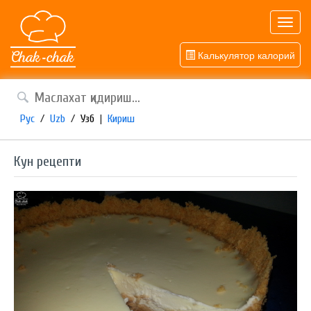
Toggl
navig
Калькулятор калорий
Рус
/
Uzb
/
Узб
|
Кириш
Кун рецепти