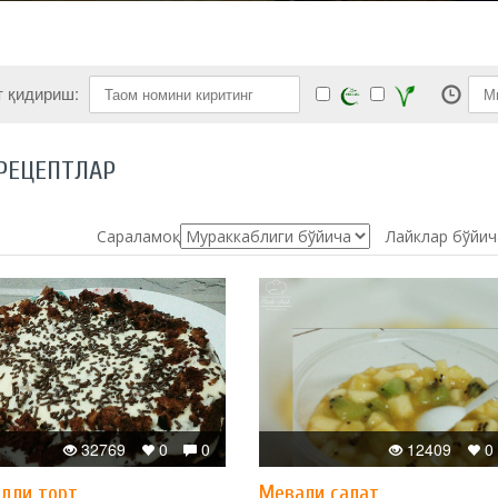
т қидириш:
РЕЦЕПТЛАР
Сараламоқ:
Лайклар бўйич
32769
0
0
12409
0
дли торт
Мевали салат