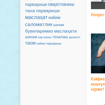
овқатланиш
парвариши
тана парвариши
Нонушт
маслаҳат
кийим
саломатлик
шинам
бувиларимиз маслаҳати
тозалаш
шинам
дазмол
кир ювиш
таом
кийим парвариши
Кайфия
машғул
кўринг!