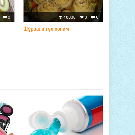
0
18330
0
0
Шўрвали гул хоним