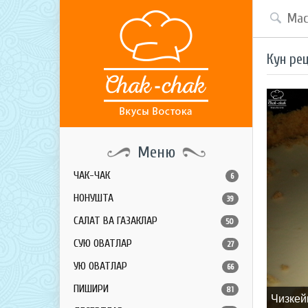
Кун ре
Меню
ЧАК-ЧАК
6
НОНУШТА
39
САЛАТ ВА ГАЗАКЛАР
50
СУЮҚ ОВҚАТЛАР
27
ҚУЮҚ ОВҚАТЛАР
66
ПИШИРИҚ
81
Чизкей