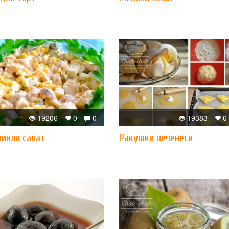
19206
0
0
19383
0
ринли салат
Ракушки печенеси