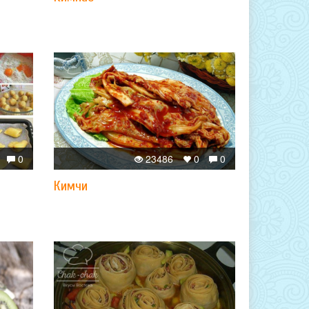
0
23486
0
0
Кимчи