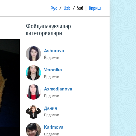
Рус
/
Uzb
/
Узб
|
Кириш
Фойдаланувчилар
категориялари
Ashurova
Ёрдамчи
Veronika
Ёрдамчи
Axmedjanova
Ёрдамчи
Дания
Ёрдамчи
Karimova
Ёрдамчи