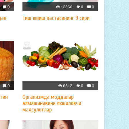
0
12866
0
0
дан
Тиш ювиш пастасининг 9 сири
0
6612
0
0
лтин
Организмда моддалар
алмашинувини яхшиловчи
маҳсулотлар