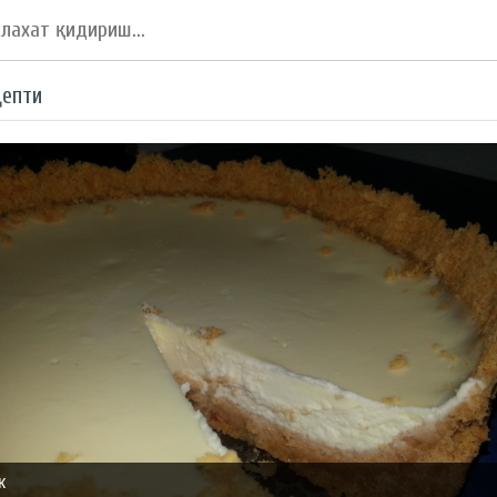
цепти
к