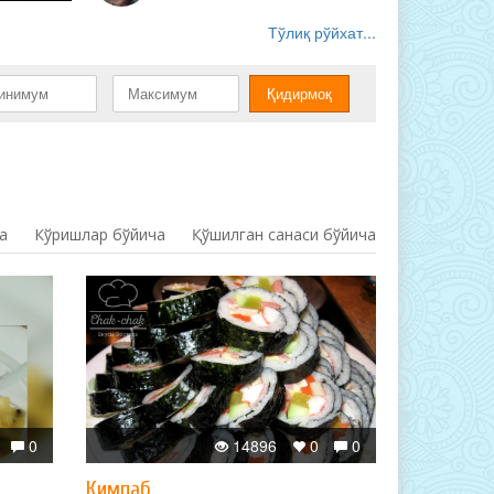
Тўлиқ рўйхат...
а
Кўришлар бўйича
Қўшилган санаси бўйича
0
14896
0
0
Кимпаб