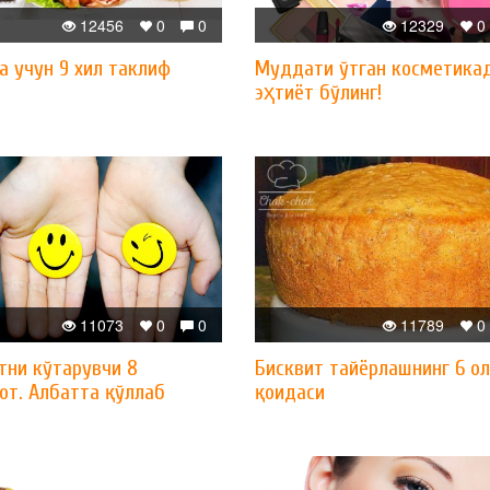
12456
0
0
12329
0
а учун 9 хил таклиф
Муддати ўтган косметика
эҳтиёт бўлинг!
11073
0
0
11789
0
тни кўтарувчи 8
Бисквит тайёрлашнинг 6 о
от. Албатта қўллаб
қоидаси