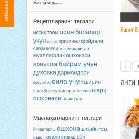
25-09 14:52 Дания
Рецептларнинг теглари
Яшил ё
осон
болалар
иссиқ таом
учун
фойдали
оригинал
пирог
сабзавотли
тез пишадиган
муаллифлик ошхонаси
байрам учун
нонушта
«
4
духовка
дармондори
оила учун
ширин
ЯНГИ
қовурмоқ
шарқ
энди ўрганувчиларга
мевали
ошхонаси
парҳезли
Маслаҳатларнинг теглари
ошхона
дизайн
тоза
йиғиштириш
соч
тозалик
идиш
ҳаво