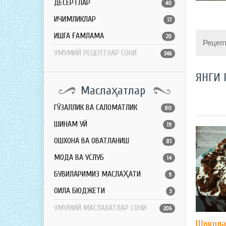
ДЕСЕРТЛАР
40
ИЧИМЛИКЛАР
17
ҚИШГА ҒАМЛАМА
20
Рецеп
УМУМИЙ РЕЦЕПТЛАР СОНИ
346
ЯНГИ 
Маслаҳатлар
ГЎЗАЛЛИК ВА САЛОМАТЛИК
80
ШИНАМ УЙ
19
ОШХОНА ВА ОВҚАТЛАНИШ
81
МОДА ВА УСЛУБ
14
БУВИЛАРИМИЗ МАСЛАҲАТИ
9
ОИЛА БЮДЖЕТИ
3
УМУМИЙ МАСЛАХАТЛАР СОНИ
206
Шокола