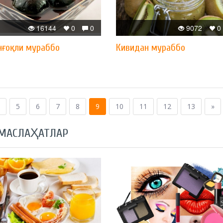
16144
0
0
9072
0
нғоқли мураббо
Кивидан мураббо
5
6
7
8
9
10
11
12
13
»
 МАСЛАҲАТЛАР