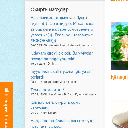
Охирги изоҳлар
Независимо от дырочек будет
вкусно))) Гарантирую. Мясо тоже
выбирайте на свое усмотрение и
усвоение)))) Главное - готовить с
ЛЮБОВЬЮ)))
08-03 22:36 islamova ipargul khamidkhanovna
judayam ciroyli ciqibdi. Bu yiyiwdan
bowqa narsaga yaramidi
16-01 22:41 D i l i m
tayyorlash usulini yozsangiz yaxshi
Қўзиқо
bo'lardi
28-12 15:10 Topradio.zn.uz online
Точно поможеть ?
17-02 17:08 Исмайлова Райхан Куанышбаевна
Как вариант, открыть семь
карточек...
25-09 14:54 Дания
Неа, я его добавляю совсем чуть-
чуть, для запаха!