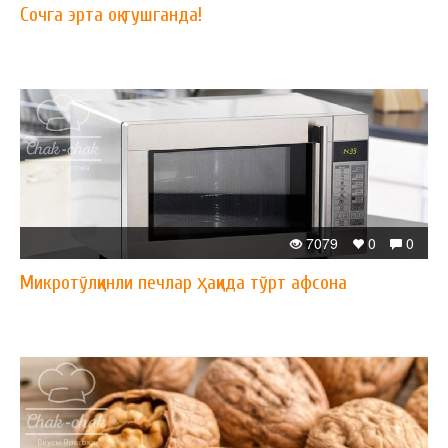
Сочга эрта оқ тушганда!
7079
0
0
Микротўлқинли печлар ҳақида тўрт афсона