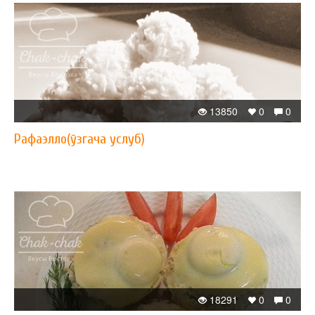
13850
0
0
Рафаэлло(ўзгача услуб)
18291
0
0