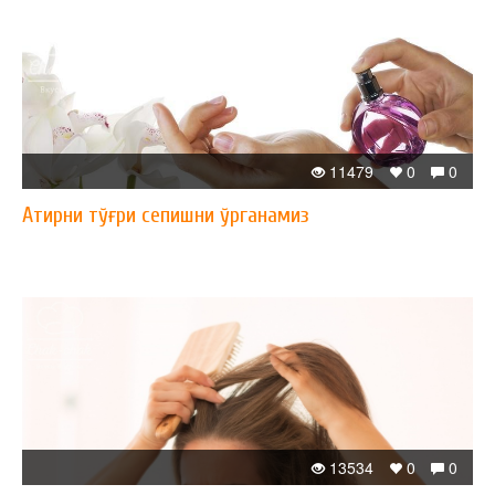
11479
0
0
Атирни тўғри сепишни ўрганамиз
13534
0
0