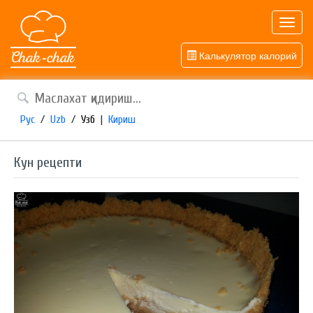
Toggl
navig
Калькулятор калорий
Рус
/
Uzb
/
Узб
|
Кириш
Кун рецепти