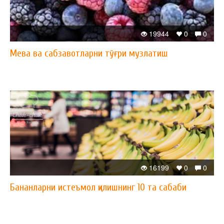
19944
0
0
Мева ва сабзавотларни тўғри музлатиш
16199
0
0
Бананларни истеъмол қилишнинг 10 та сабаби