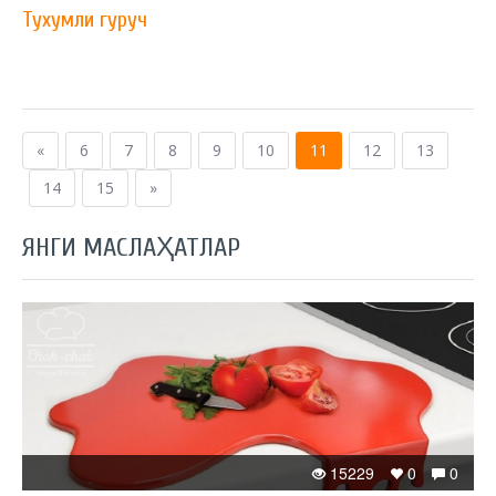
Тухумли гуруч
«
6
7
8
9
10
11
12
13
14
15
»
ЯНГИ МАСЛАҲАТЛАР
15229
0
0