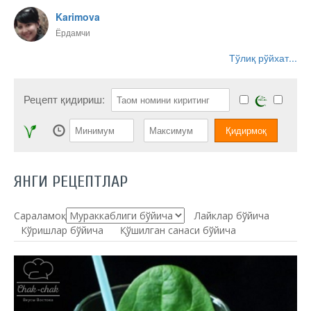
Karimova
Ёрдамчи
Тўлиқ рўйхат...
Рецепт қидириш:
ЯНГИ РЕЦЕПТЛАР
Сараламоқ:
Лайклар бўйича
Кўришлар бўйича
Қўшилган санаси бўйича