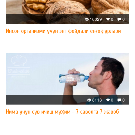
16029
0
0
Инсон организми учун энг фойдали ёнғоқ турлари
8113
0
0
Нима учун сув ичиш муҳим - 7 саволга 7 жавоб