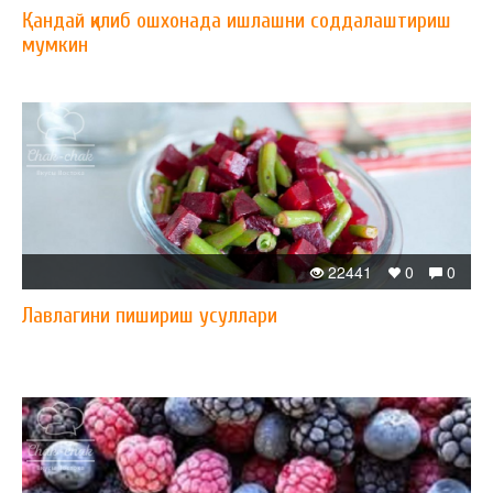
Қандай қилиб ошхонада ишлашни соддалаштириш
мумкин
22441
0
0
Лавлагини пишириш усуллари