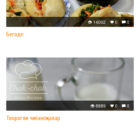
14002
0
0
Бегоде
8889
0
0
Творогли чиғаноқчалар