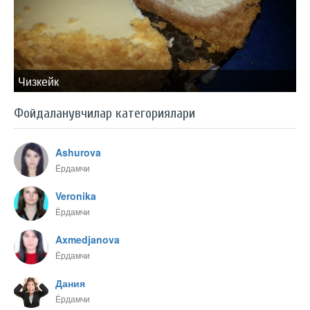
Чизкейк
Фойдаланувчилар категориялари
Ashurova
Ёрдамчи
Veronika
Ёрдамчи
Axmedjanova
Ёрдамчи
Дания
Ёрдамчи