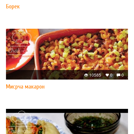
Борек
10585
0
0
Мисрча макарон