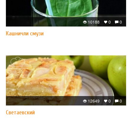
10188
0
0
Кашничли смузи
12649
0
0
Светаевский