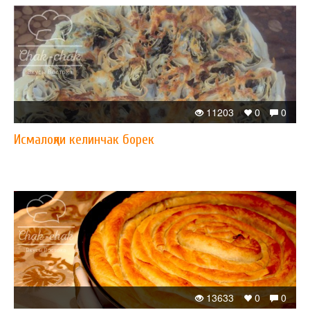
11203
0
0
Исмалоқли келинчак борек
13633
0
0