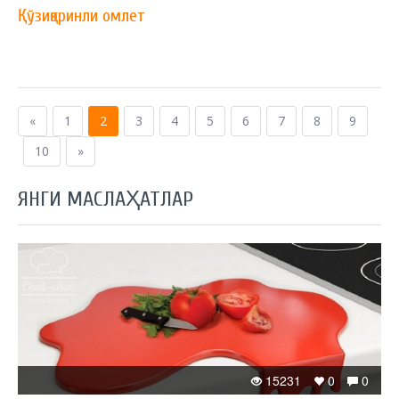
Қўзиқоринли омлет
«
1
2
3
4
5
6
7
8
9
10
»
ЯНГИ МАСЛАҲАТЛАР
15231
0
0