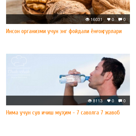
16031
0
0
Инсон организми учун энг фойдали ёнғоқ турлари
8113
0
0
Нима учун сув ичиш муҳим - 7 саволга 7 жавоб