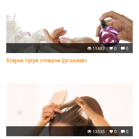
11482
0
0
Атирни тўғри сепишни ўрганамиз
13535
0
0