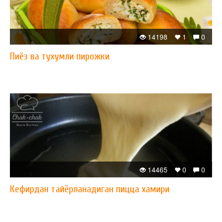
14198
1
0
Пиёз ва тухумли пирожки
14465
0
0
Кефирдан тайёрланадиган пицца хамири