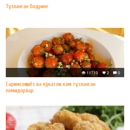
Тузланган бодринг
11710
2
0
Саримсоқпиёз ва кўкатли кам тузланган
помидорлар