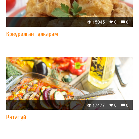
15945
0
0
Қовурилган гулкарам
17477
0
0
Рататуй