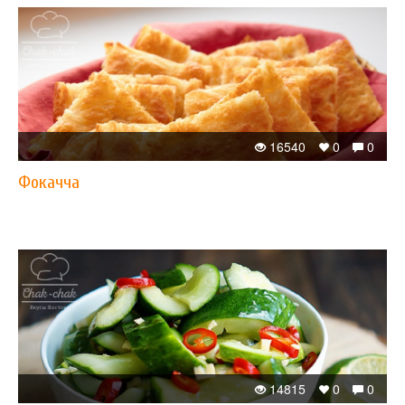
16540
0
0
Фокачча
14815
0
0