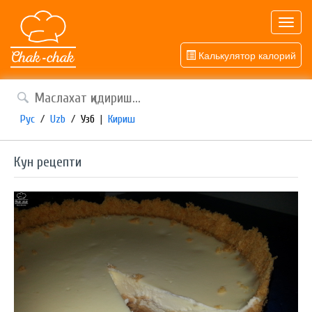
Toggl
navig
Калькулятор калорий
Рус
/
Uzb
/
Узб
|
Кириш
Кун рецепти