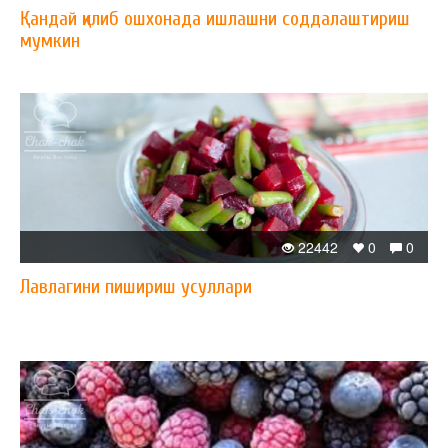
Қандай қилиб ошхонада ишлашни соддалаштириш
мумкин
22442
0
0
Лавлагини пишириш усуллари