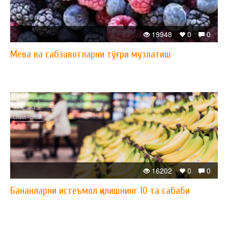
19948
0
0
Мева ва сабзавотларни тўғри музлатиш
16202
0
0
Бананларни истеъмол қилишнинг 10 та сабаби