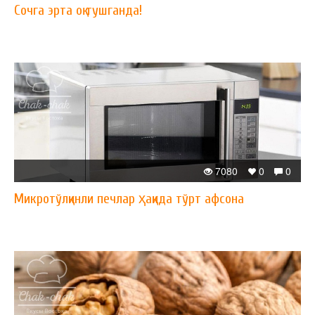
Сочга эрта оқ тушганда!
7080
0
0
Микротўлқинли печлар ҳақида тўрт афсона