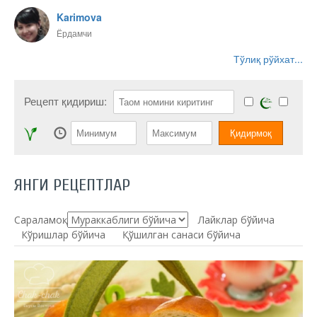
Karimova
Ёрдамчи
Тўлиқ рўйхат...
Рецепт қидириш:
ЯНГИ РЕЦЕПТЛАР
Сараламоқ:
Лайклар бўйича
Кўришлар бўйича
Қўшилган санаси бўйича