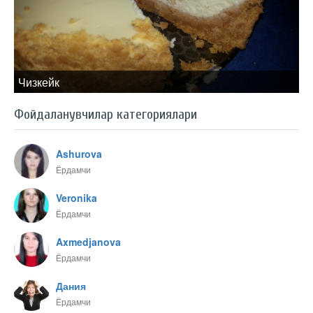
Чизкейк
Фойдаланувчилар категориялари
Ashurova
Ёрдамчи
Veronika
Ёрдамчи
Axmedjanova
Ёрдамчи
Дания
Ёрдамчи