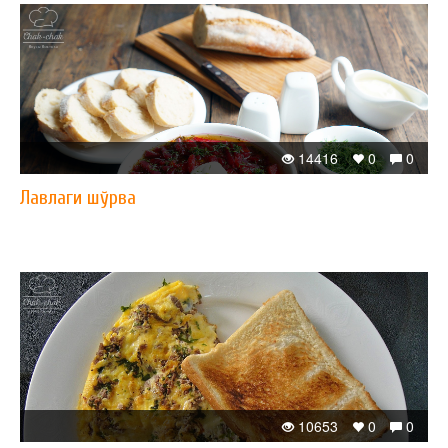
14416
0
0
Лавлаги шўрва
10653
0
0