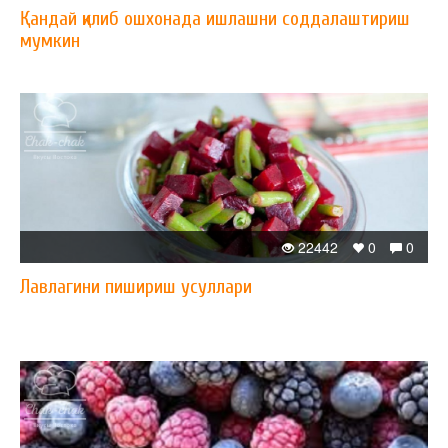
Қандай қилиб ошхонада ишлашни соддалаштириш
мумкин
22442
0
0
Лавлагини пишириш усуллари