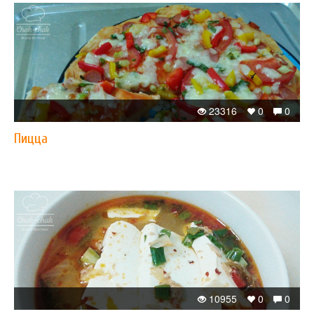
23316
0
0
Пицца
10955
0
0