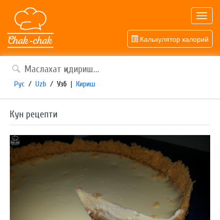
Toggl
navig
Калькулятор калорий
Рус
/
Uzb
/
Узб
|
Кириш
Кун рецепти