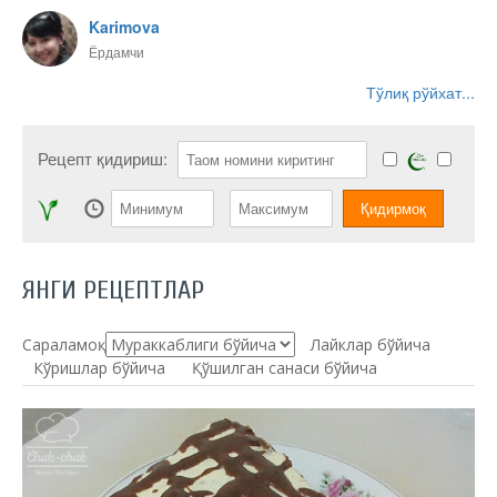
Karimova
Ёрдамчи
Тўлиқ рўйхат...
Рецепт қидириш:
ЯНГИ РЕЦЕПТЛАР
Сараламоқ:
Лайклар бўйича
Кўришлар бўйича
Қўшилган санаси бўйича