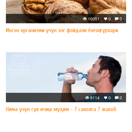
16051
0
0
Инсон организми учун энг фойдали ёнғоқ турлари
8114
0
0
Нима учун сув ичиш муҳим - 7 саволга 7 жавоб