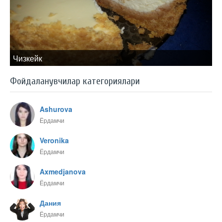
Чизкейк
Фойдаланувчилар категориялари
Ashurova
Ёрдамчи
Veronika
Ёрдамчи
Axmedjanova
Ёрдамчи
Дания
Ёрдамчи