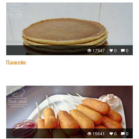
17547
0
0
Панкейк
15641
0
0