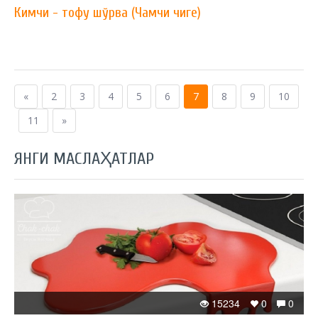
Кимчи - тофу шўрва (Чамчи чиге)
«
2
3
4
5
6
7
8
9
10
11
»
ЯНГИ МАСЛАҲАТЛАР
15234
0
0