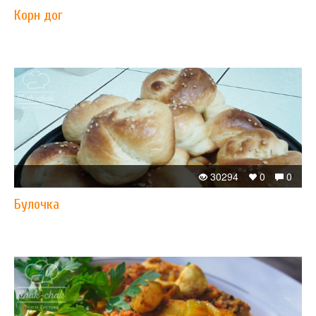
Корн дог
30294
0
0
Булочка