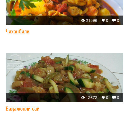
21596
0
0
Чиханбили
12672
0
0
Бақлажонли сай