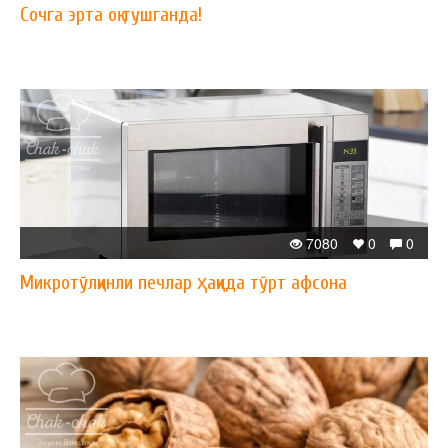
Сочга эрта оқ тушганда!
7080
0
0
Микротўлқинли печлар ҳақида тўрт афсона