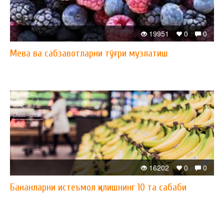
19951
0
0
Мева ва сабзавотларни тўғри музлатиш
16202
0
0
Бананларни истеъмол қилишнинг 10 та сабаби