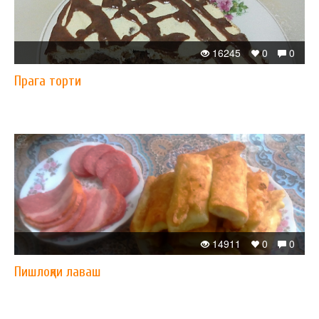
16245
0
0
Прага торти
14911
0
0
Пишлоқли лаваш