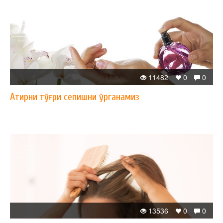
11482
0
0
Атирни тўғри сепишни ўрганамиз
13536
0
0