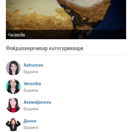
Чизкейк
Фойдаланувчилар категориялари
Ashurova
Ёрдамчи
Veronika
Ёрдамчи
Axmedjanova
Ёрдамчи
Дания
Ёрдамчи