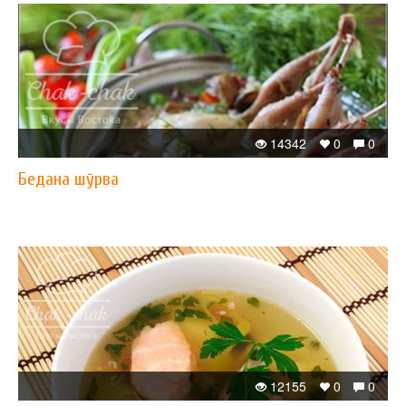
14342
0
0
Бедана шўрва
12155
0
0