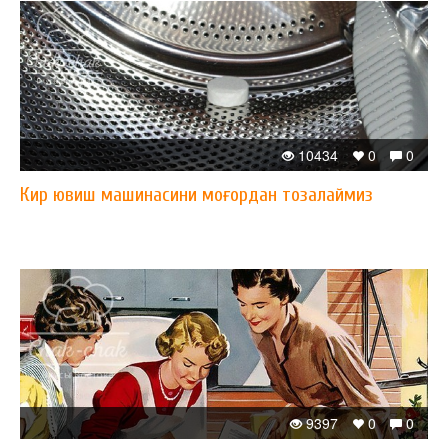
10434
0
0
Кир ювиш машинасини моғордан тозалаймиз
9397
0
0