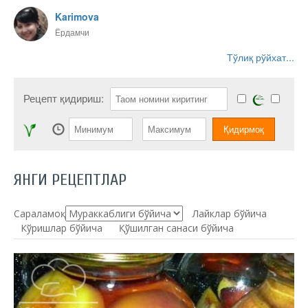
Karimova
Ёрдамчи
Тўлиқ рўйхат...
Рецепт қидириш:
ЯНГИ РЕЦЕПТЛАР
Сараламоқ:
Лайклар бўйича
Кўришлар бўйича
Қўшилган санаси бўйича