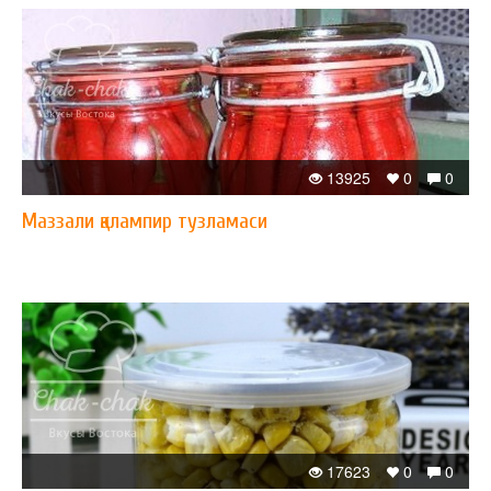
13925
0
0
Маззали қалампир тузламаси
17623
0
0