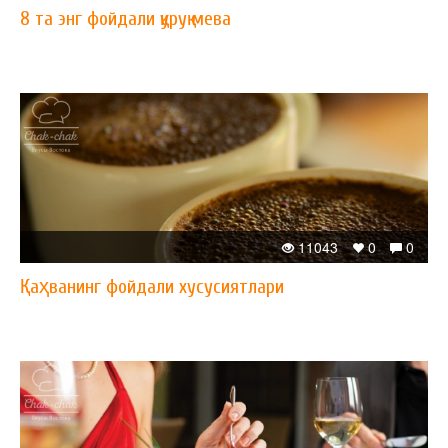
8 та энг фойдали қуруқ мева
11043
0
0
Қаҳванинг фойдали хусусиятлари