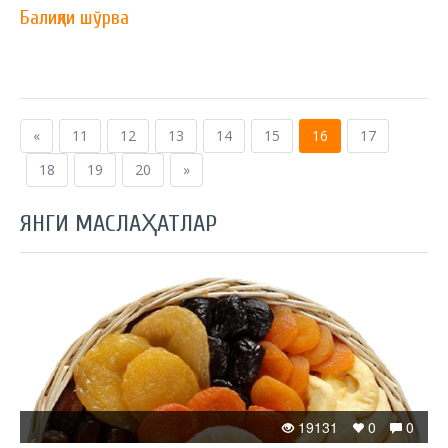
Балиқли шўрва
«
11
12
13
14
15
16
17
18
19
20
»
ЯНГИ МАСЛАҲАТЛАР
19131
0
0