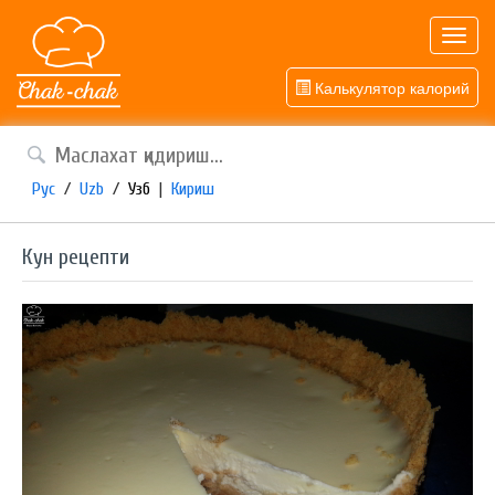
Toggl
navig
Калькулятор калорий
Рус
/
Uzb
/
Узб
|
Кириш
Кун рецепти