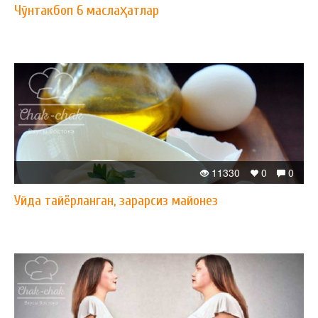
Чўнтакбоп 6 маслаҳатлар
11330
0
0
Уйда тайёрланган, зарарсиз майонез