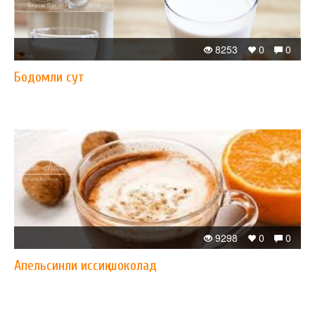
8253
0
0
Бодомли сут
9298
0
0
Апельсинли иссиқ шоколад