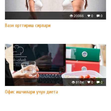
20066
0
0
Вазн орттириш сирлари
8184
0
0
Офис ишчилари учун диета