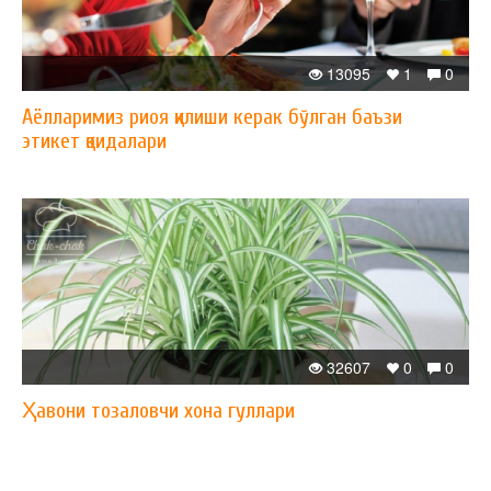
13095
1
0
Аёлларимиз риоя қилиши керак бўлган баъзи
этикет қоидалари
32607
0
0
Ҳавони тозаловчи хона гуллари