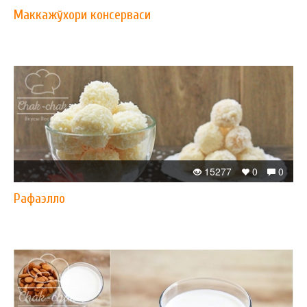
Маккажўхори консерваси
15277
0
0
Рафаэлло