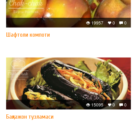
19957
0
0
Шафтоли компоти
15095
0
0
Бақлажон тузламаси