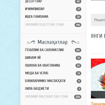
ДЕСЕРТЛАР
40
ИЧИМЛИКЛАР
17
ҚИШГА ҒАМЛАМА
20
Рецеп
УМУМИЙ РЕЦЕПТЛАР СОНИ
346
ЯНГИ 
Маслаҳатлар
ГЎЗАЛЛИК ВА САЛОМАТЛИК
80
ШИНАМ УЙ
19
ОШХОНА ВА ОВҚАТЛАНИШ
81
МОДА ВА УСЛУБ
14
БУВИЛАРИМИЗ МАСЛАҲАТИ
9
ОИЛА БЮДЖЕТИ
3
УМУМИЙ МАСЛАХАТЛАР СОНИ
206
Товуқл