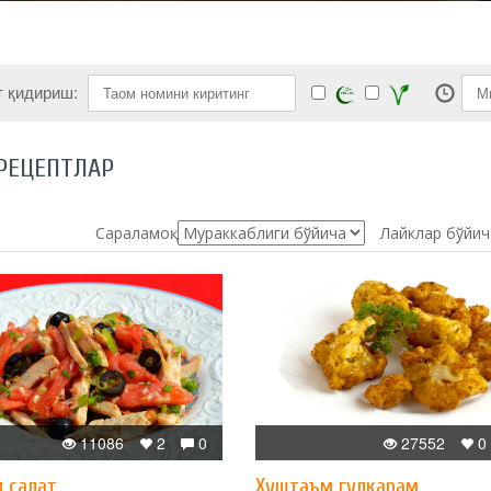
т қидириш:
РЕЦЕПТЛАР
Сараламоқ:
Лайклар бўйич
11086
2
0
27552
0
и салат
Хуштаъм гулкарам