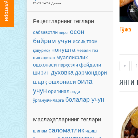
25-09 14:52 Дания
Рецептларнинг теглари
Гўжа
осон
сабзавотли
пирог
байрам учун
иссиқ таом
нонушта
мевали
тез
қовурмоқ
муаллифлик
пишадиган
ошхонаси
фойдали
парҳезли
«
1
духовка
ширин
дармондори
оила
шарқ ошхонаси
ЯНГИ
учун
оригинал
энди
болалар учун
ўрганувчиларга
Маслаҳатларнинг теглари
саломатлик
шинам
идиш
тозалаш