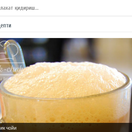
цепти
рик чойи