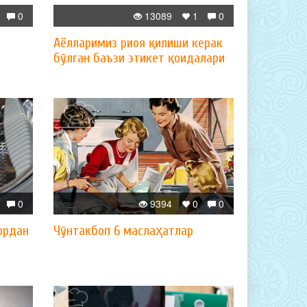
0
13089
1
0
Аёлларимиз риоя қилиши керак
бўлган баъзи этикет қоидалари
0
9394
0
0
ордан
Чўнтакбоп 6 маслаҳатлар