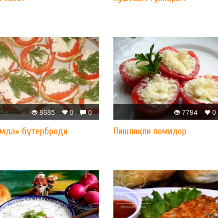
8685
0
0
7794
0
умда» бутерброди
Пишлоқли помидор