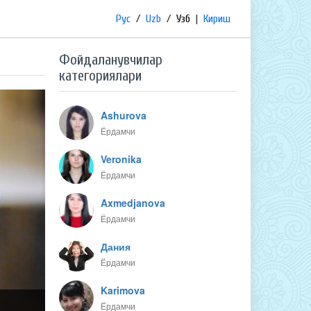
Рус
/
Uzb
/
Узб
|
Кириш
Фойдаланувчилар
категориялари
Ashurova
Ёрдамчи
Veronika
Ёрдамчи
Axmedjanova
Ёрдамчи
Дания
Ёрдамчи
Karimova
Ёрдамчи