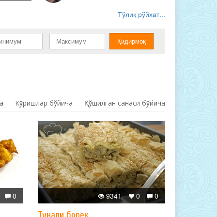
Тўлиқ рўйхат...
а
Кўришлар бўйича
Қўшилган санаси бўйича
0
9341
0
0
Тунали борек