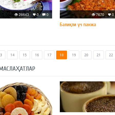
26643
0
0
7670
0
Балиқли уч панжа
3
14
15
16
17
18
19
20
21
22
 МАСЛАҲАТЛАР