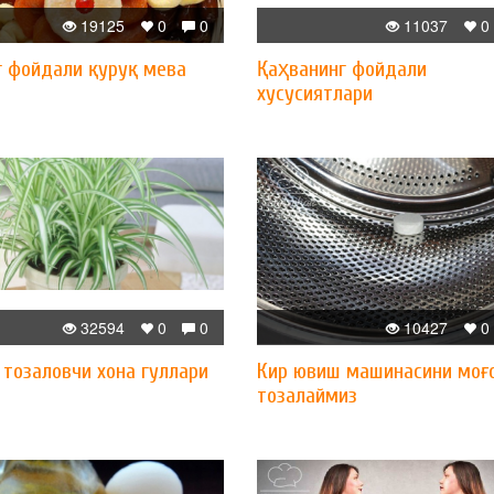
19125
0
0
11037
0
г фойдали қуруқ мева
Қаҳванинг фойдали
хусусиятлари
32594
0
0
10427
0
 тозаловчи хона гуллари
Кир ювиш машинасини моғ
тозалаймиз