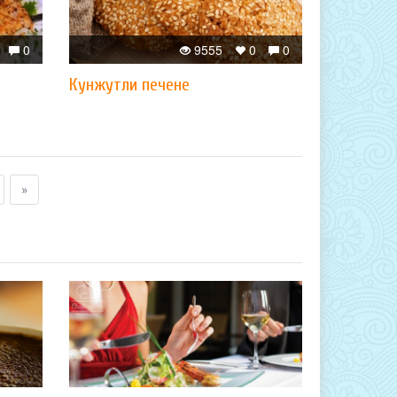
0
9555
0
0
Кунжутли печене
»