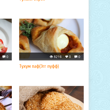
0
8216
0
0
Тухум паф(Эгг пуфф)