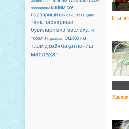
шинам
кийим
йиғиштириш
соч
кийим
парвариши
парвариши
тоза ҳаво
кир ювиш
8 та эн
тана парвариши
бувиларимиз маслаҳати
ошхона
тозалик
дазмол
таом
овқатланиш
дизайн
маслаҳат
Ҳавони