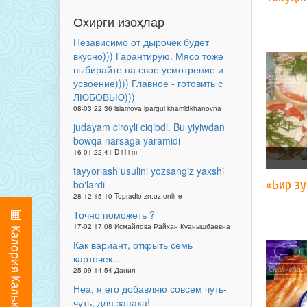
Охирги изоҳлар
Независимо от дырочек будет
вкусно))) Гарантирую. Мясо тоже
выбирайте на свое усмотрение и
усвоение)))) Главное - готовить с
ЛЮБОВЬЮ)))
08-03 22:36 islamova ipargul khamidkhanovna
judayam ciroyli ciqibdi. Bu yiyiwdan
bowqa narsaga yaramidi
16-01 22:41 D i l i m
tayyorlash usulini yozsangiz yaxshi
«Бир з
bo'lardi
28-12 15:10 Topradio.zn.uz online
Точно поможеть ?
17-02 17:08 Исмайлова Райхан Куанышбаевна
Как вариант, открыть семь
карточек...
25-09 14:54 Дания
Неа, я его добавляю совсем чуть-
чуть, для запаха!