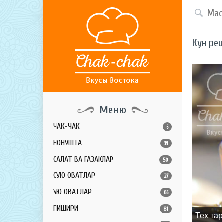
Кун ре
Меню
ЧАК-ЧАК
6
НОНУШТА
39
САЛАТ ВА ГАЗАКЛАР
50
СУЮҚ ОВҚАТЛАР
27
ҚУЮҚ ОВҚАТЛАР
66
ПИШИРИҚ
81
Теx та