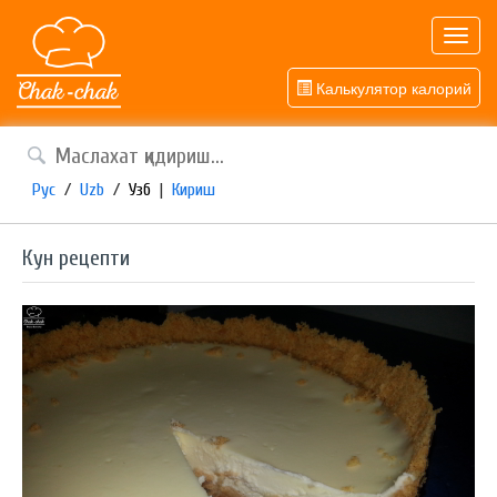
Toggl
navig
Калькулятор калорий
Рус
/
Uzb
/
Узб
|
Кириш
Кун рецепти