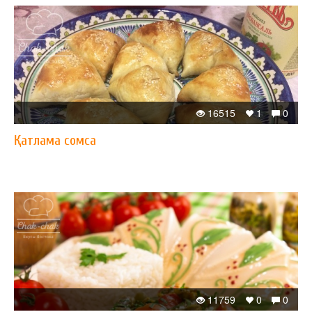
16515
1
0
Қатлама сомса
11759
0
0