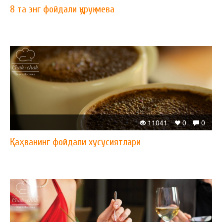
8 та энг фойдали қуруқ мева
11041
0
0
Қаҳванинг фойдали хусусиятлари