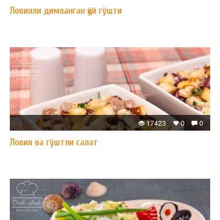
Ловияли димланган қўй гўшти
17423
0
0
Ловия ва гўштли салат