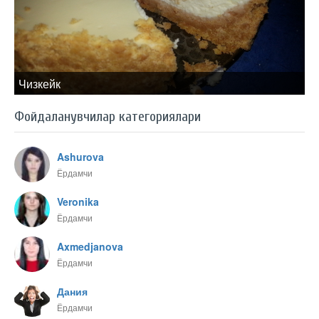
Чизкейк
Фойдаланувчилар категориялари
Ashurova
Ёрдамчи
Veronika
Ёрдамчи
Axmedjanova
Ёрдамчи
Дания
Ёрдамчи