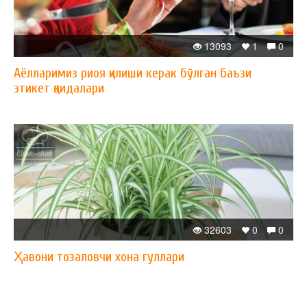
13093
1
0
Аёлларимиз риоя қилиши керак бўлган баъзи
этикет қоидалари
32603
0
0
Ҳавони тозаловчи хона гуллари