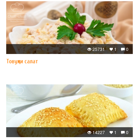
25731
1
0
Товуқли салат
14227
1
0