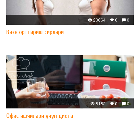
20064
0
0
Вазн орттириш сирлари
8182
0
0
Офис ишчилари учун диета