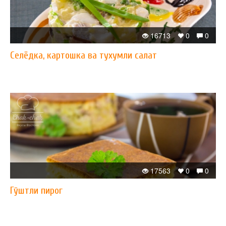
16713
0
0
Селёдка, картошка ва тухумли салат
17563
0
0
Гўштли пирог