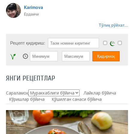
Karimova
Ёрдамчи
Тўлиқ рўйхат...
Рецепт қидириш:
ЯНГИ РЕЦЕПТЛАР
Сараламоқ:
Лайклар бўйича
Кўришлар бўйича
Қўшилган санаси бўйича