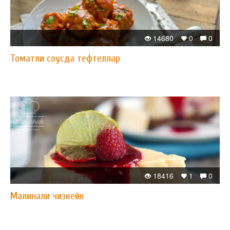
14680
0
0
Томатли соусда тефтеллар
18416
1
0
Малинали чизкейк