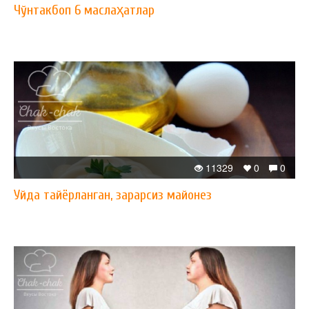
Чўнтакбоп 6 маслаҳатлар
11329
0
0
Уйда тайёрланган, зарарсиз майонез