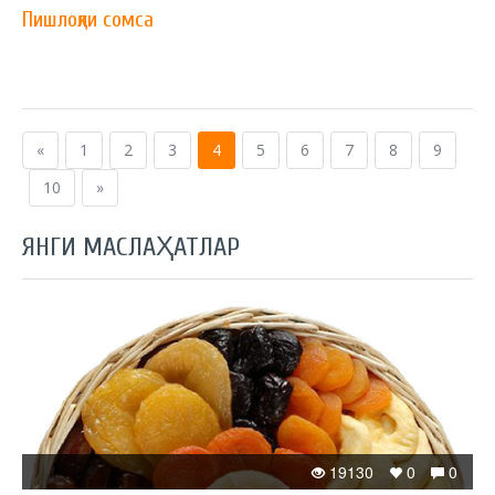
Пишлоқли сомса
«
1
2
3
4
5
6
7
8
9
10
»
ЯНГИ МАСЛАҲАТЛАР
19130
0
0