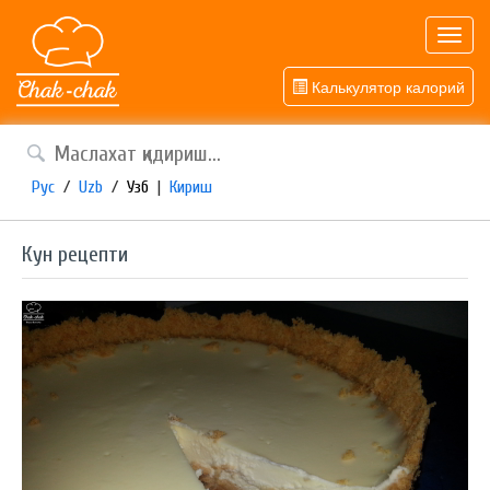
Toggl
navig
Калькулятор калорий
Рус
/
Uzb
/
Узб
|
Кириш
Кун рецепти