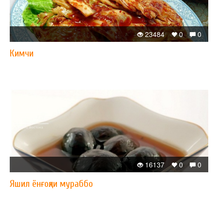
23484
0
0
Кимчи
16137
0
0
Яшил ёнғоқли мураббо