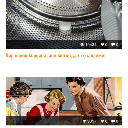
10434
0
0
Кир ювиш машинасини моғордан тозалаймиз
9397
0
0