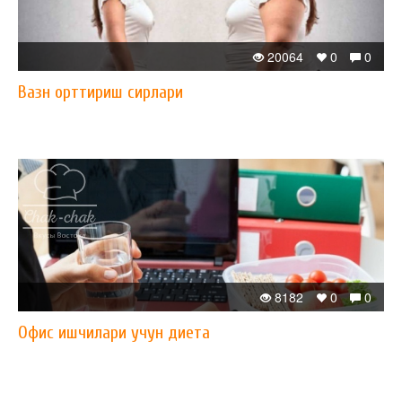
20064
0
0
Вазн орттириш сирлари
8182
0
0
Офис ишчилари учун диета