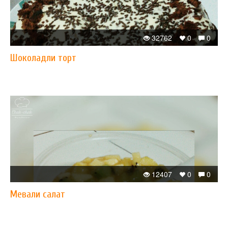
32762
0
0
Шоколадли торт
12407
0
0
Мевали салат