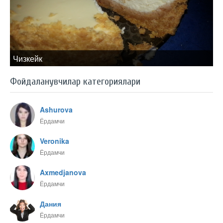
Чизкейк
Фойдаланувчилар категориялари
Ashurova
Ёрдамчи
Veronika
Ёрдамчи
Axmedjanova
Ёрдамчи
Дания
Ёрдамчи