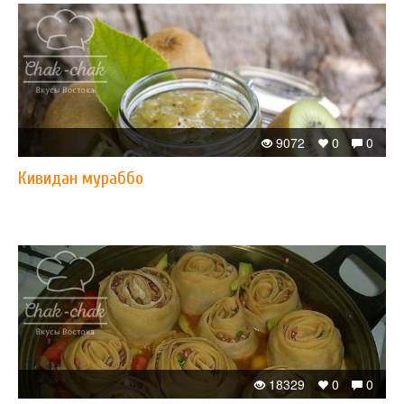
9072
0
0
Кивидан мураббо
18329
0
0