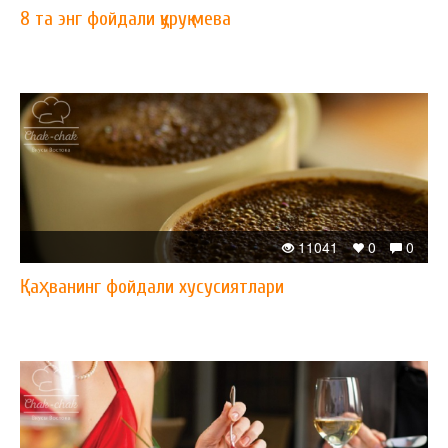
8 та энг фойдали қуруқ мева
11041
0
0
Қаҳванинг фойдали хусусиятлари