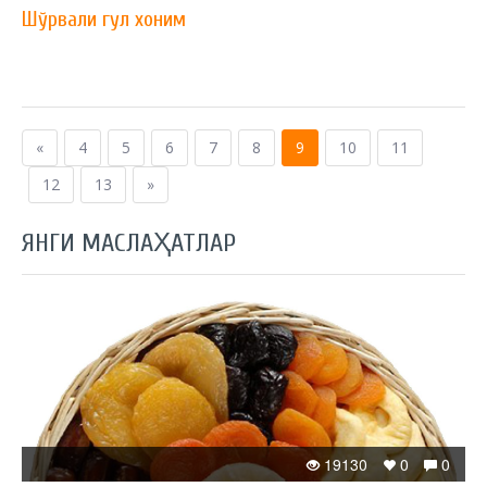
Шўрвали гул хоним
«
4
5
6
7
8
9
10
11
12
13
»
ЯНГИ МАСЛАҲАТЛАР
19130
0
0