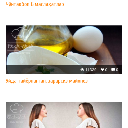
Чўнтакбоп 6 маслаҳатлар
11329
0
0
Уйда тайёрланган, зарарсиз майонез