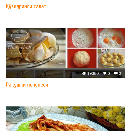
Қўзиқоринли салат
19380
0
0
Ракушки печенеси