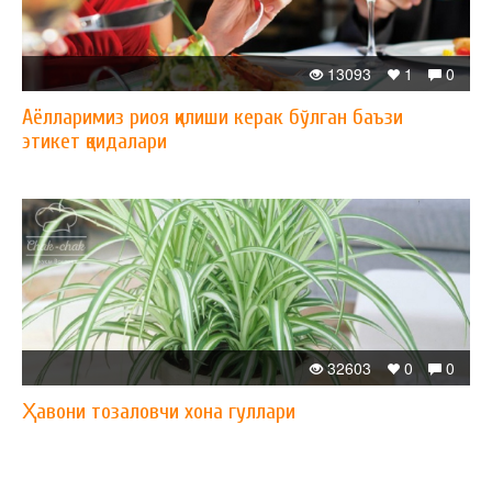
13093
1
0
Аёлларимиз риоя қилиши керак бўлган баъзи
этикет қоидалари
32603
0
0
Ҳавони тозаловчи хона гуллари