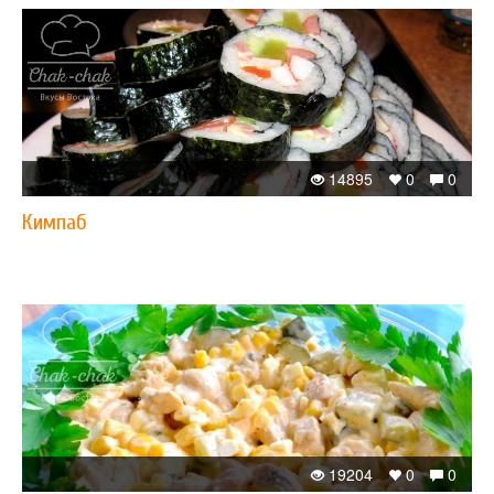
14895
0
0
Кимпаб
19204
0
0