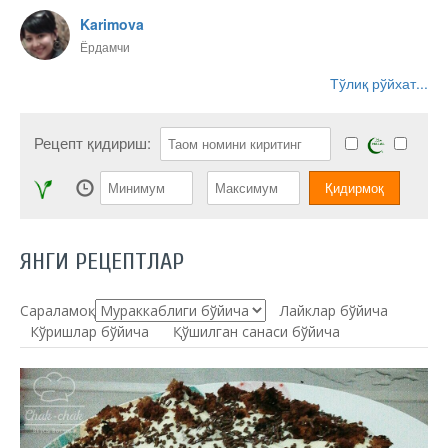
Karimova
Ёрдамчи
Тўлиқ рўйхат...
Рецепт қидириш:
ЯНГИ РЕЦЕПТЛАР
Сараламоқ:
Лайклар бўйича
Кўришлар бўйича
Қўшилган санаси бўйича