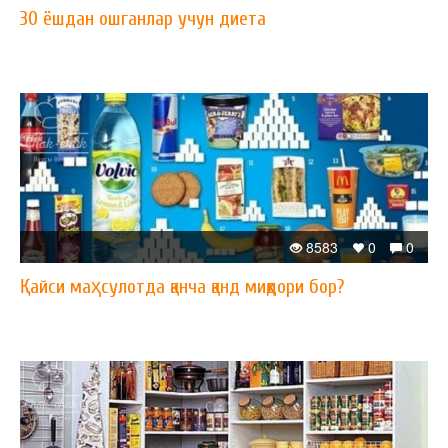
30 ёшдан ошганлар учун диета
8583
0
0
Қайси маҳсулотда қанча қанд миқдори бор?