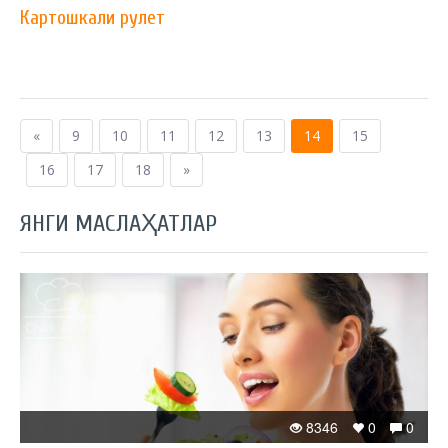
Картошкали рулет
«
9
10
11
12
13
14
15
16
17
18
»
ЯНГИ МАСЛАҲАТЛАР
8346
0
0