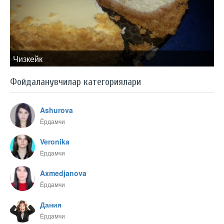
Чизкейк
Фойдаланувчилар категориялари
Ashurova
Ёрдамчи
Veronika
Ёрдамчи
Axmedjanova
Ёрдамчи
Дания
Ёрдамчи