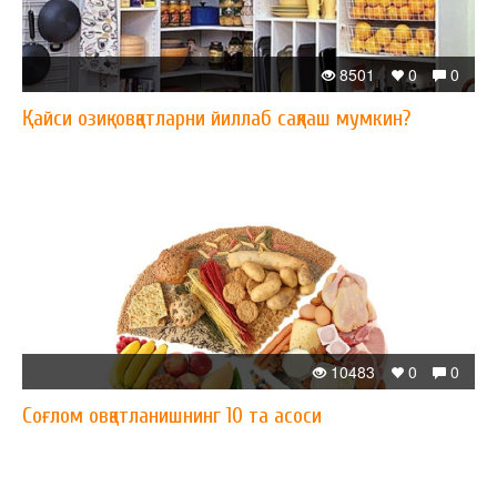
8501
0
0
Қайси озиқ-овқатларни йиллаб сақлаш мумкин?
10483
0
0
Соғлом овқатланишнинг 10 та асоси