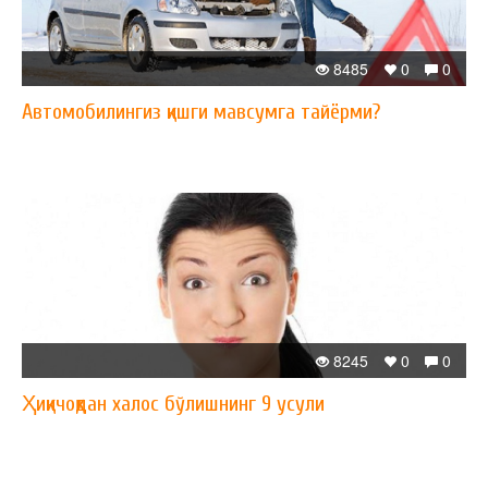
8485
0
0
Автомобилингиз қишги мавсумга тайёрми?
8245
0
0
Ҳиқичоқдан халос бўлишнинг 9 усули