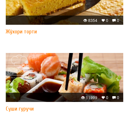
8354
0
0
Жўхори торти
11999
0
0
Суши гуручи