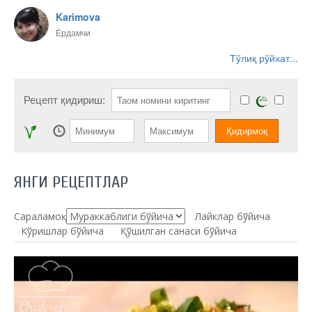
Karimova
Ёрдамчи
Тўлиқ рўйхат...
Рецепт қидириш:
ЯНГИ РЕЦЕПТЛАР
Сараламоқ:
Лайклар бўйича
Кўришлар бўйича
Қўшилган санаси бўйича