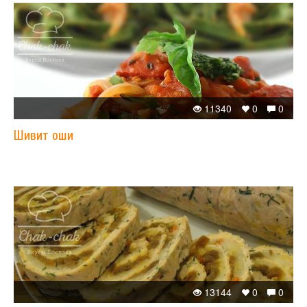
11340
0
0
Шивит оши
13144
0
0