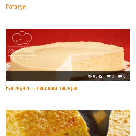
Рататуй
8342
0
0
Касекучен – пишлоқли пишириқ