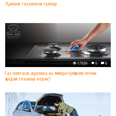
Ҳавони тозаловчи гуллар
17526
0
0
Газ плитаси, духовка ва микротўлқинли печни
қандай тозалаш керак?