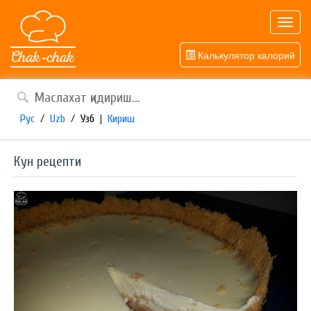
Toggl
navig
Калькулятор калорий
Рус
/
Uzb
/
Узб
|
Кириш
Кун рецепти