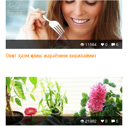
11584
0
0
Овқат ҳазм қилиш жараёнини яхшилаймиз
21982
0
0