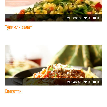
12818
0
0
Тўйимли салат
14697
0
0
Спагетти