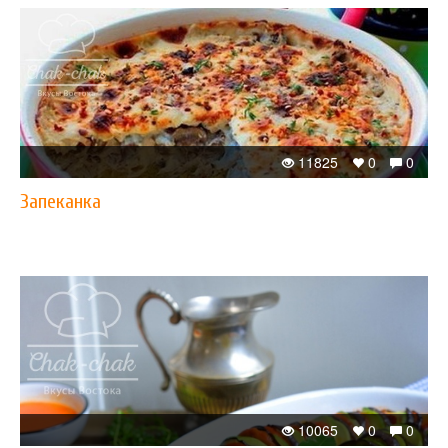
11825
0
0
Запеканка
10065
0
0