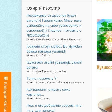
Охирги изоҳлар
Независимо от дырочек будет
вкусно))) Гарантирую. Мясо тоже
выбирайте на свое усмотрение и
усвоение)))) Главное - готовить с
ЛЮБОВЬЮ)))
08-03 22:36 islamova ipargul khamidkhanovna
judayam ciroyli ciqibdi. Bu yiyiwdan
bowqa narsaga yaramidi
16-01 22:41 D i l i m
tayyorlash usulini yozsangiz yaxshi
Қўзиқо
bo'lardi
28-12 15:10 Topradio.zn.uz online
Точно поможеть ?
17-02 17:08 Исмайлова Райхан Куанышбаевна
Как вариант, открыть семь
карточек...
25-09 14:54 Дания
Неа, я его добавляю совсем чуть-
чуть, для запаха!