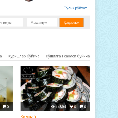
Тўлиқ рўйхат...
а
Кўришлар бўйича
Қўшилган санаси бўйича
0
14894
0
0
Кимпаб