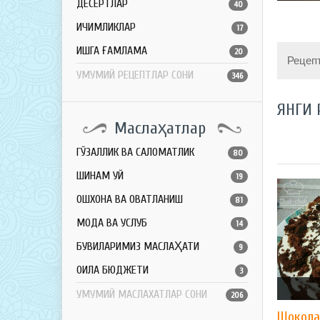
ДЕСЕРТЛАР
40
ИЧИМЛИКЛАР
17
ҚИШГА ҒАМЛАМА
20
Рецеп
УМУМИЙ РЕЦЕПТЛАР СОНИ
346
ЯНГИ 
Маслаҳатлар
ГЎЗАЛЛИК ВА САЛОМАТЛИК
80
ШИНАМ УЙ
19
ОШХОНА ВА ОВҚАТЛАНИШ
81
МОДА ВА УСЛУБ
14
БУВИЛАРИМИЗ МАСЛАҲАТИ
9
ОИЛА БЮДЖЕТИ
3
УМУМИЙ МАСЛАХАТЛАР СОНИ
206
Шокола