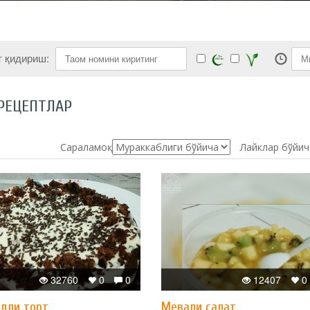
т қидириш:
РЕЦЕПТЛАР
Сараламоқ:
Лайклар бўйич
32760
0
0
12407
0
дли торт
Мевали салат