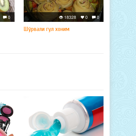
0
18328
0
0
Шўрвали гул хоним