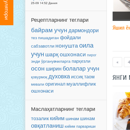
25-09 14:52 Дания
Рецептларнинг теглари
Яшил ё
байрам учун
дармондори
фойдали
тез пишадиган
оила
нонушта
сабзавотли
учун
шарқ ошхонаси
пирог
парҳезли
энди ўрганувчиларга
«
4
осон
болалар учун
ширин
духовка
иссиқ таом
ЯНГИ
қовурмоқ
муаллифлик
оригинал
мевали
ошхонаси
Маслаҳатларнинг теглари
кийим
тозалик
шинам
шинам
овқатланиш
кийим парвариши