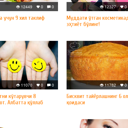
12449
0
0
12327
0
а учун 9 хил таклиф
Муддати ўтган косметика
эҳтиёт бўлинг!
11070
0
0
11782
0
тни кўтарувчи 8
Бисквит тайёрлашнинг 6 о
от. Албатта қўллаб
қоидаси