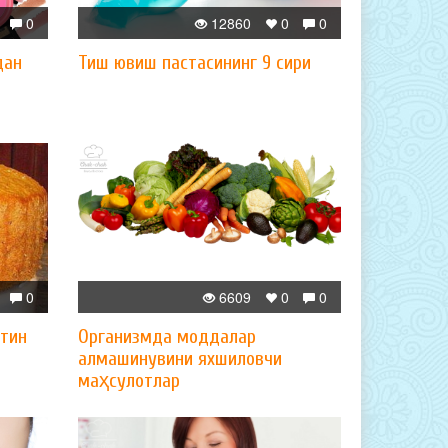
0
12860
0
0
дан
Тиш ювиш пастасининг 9 сири
0
6609
0
0
лтин
Организмда моддалар
алмашинувини яхшиловчи
маҳсулотлар