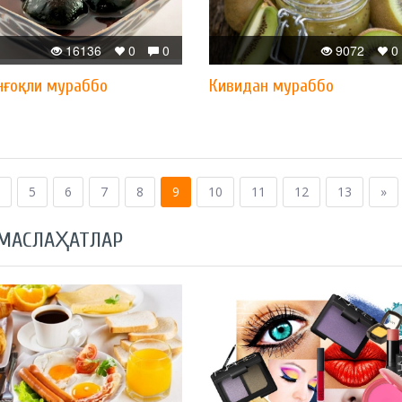
16136
0
0
9072
0
нғоқли мураббо
Кивидан мураббо
5
6
7
8
9
10
11
12
13
»
 МАСЛАҲАТЛАР