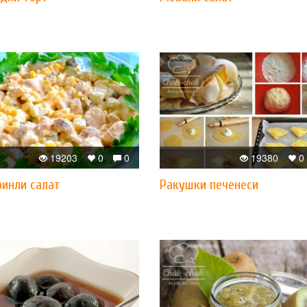
19203
0
0
19380
0
ринли салат
Ракушки печенеси