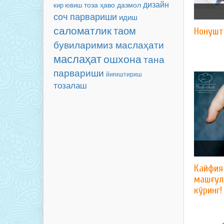
дизайн
тоза ҳаво
дазмол
кир ювиш
соч парвариши
идиш
саломатлик
таом
Нонушт
бувиларимиз маслаҳати
маслаҳат
ошхона
тана
парвариши
йиғиштириш
тозалаш
Кайфия
машғул
кўринг!