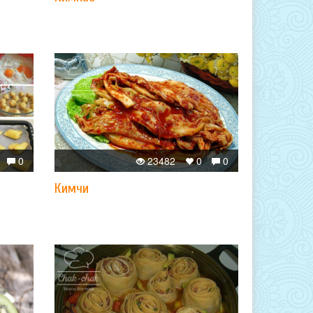
0
23482
0
0
Кимчи