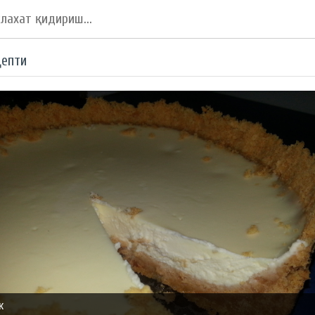
цепти
к