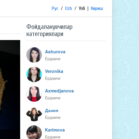
Рус
/
Uzb
/
Узб
|
Кириш
Фойдаланувчилар
категориялари
Ashurova
Ёрдамчи
Veronika
Ёрдамчи
Axmedjanova
Ёрдамчи
Дания
Ёрдамчи
Karimova
Ёрдамчи