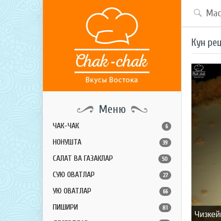
Кун ре
Меню
ЧАК-ЧАК
6
НОНУШТА
39
САЛАТ ВА ГАЗАКЛАР
50
СУЮҚ ОВҚАТЛАР
27
ҚУЮҚ ОВҚАТЛАР
66
ПИШИРИҚ
81
Чизкей