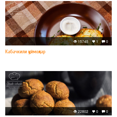
15745
1
0
Кабачкили қуймоқлар
22802
0
0