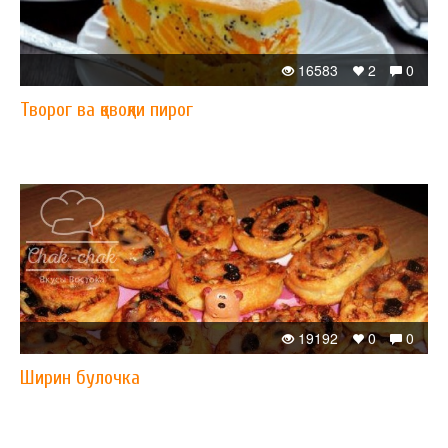
16583
2
0
Творог ва қовоқли пирог
19192
0
0
Ширин булочка