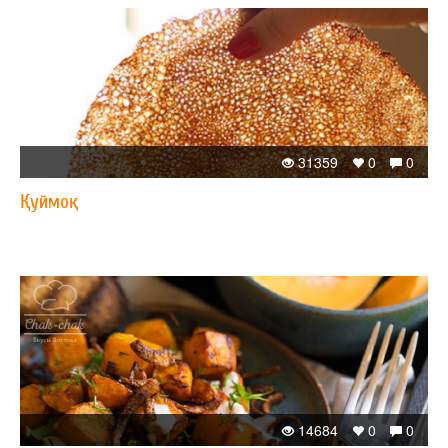
31359
0
0
Қуймоқ
14684
0
0