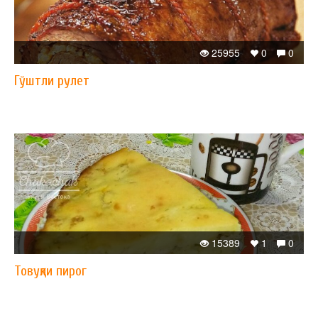
25955
0
0
Гўштли рулет
15389
1
0
Товуқли пирог