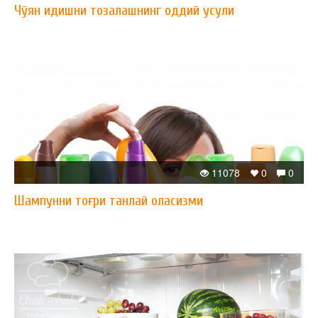
Чўян идишни тозалашнинг оддий усули
11078
0
0
Шампунни тоғри танлай оласизми