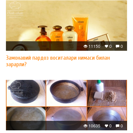
11150
0
0
Замонавий пардоз воситалари нимаси билан
зарарли?
10635
0
0