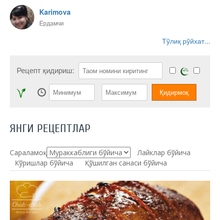
Karimova
Ёрдамчи
Тўлиқ рўйхат...
Рецепт қидириш:
ЯНГИ РЕЦЕПТЛАР
Сараламоқ:
Лайклар бўйича
Кўришлар бўйича
Қўшилган санаси бўйича