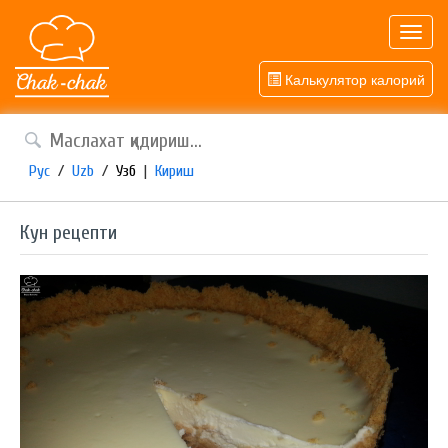
Toggl
navig
Калькулятор калорий
Рус
/
Uzb
/
Узб
|
Кириш
Кун рецепти