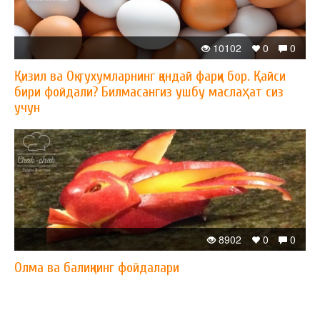
10102
0
0
Қизил ва Оқ тухумларнинг қандай фарқи бор. Қайси
бири фойдали? Билмасангиз ушбу маслаҳат сиз
учун
8902
0
0
Олма ва балиқнинг фойдалари