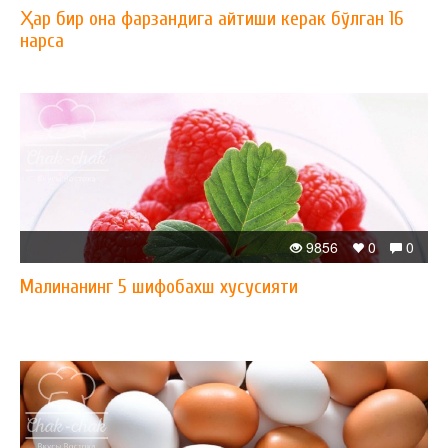
Ҳар бир она фарзандига айтиши керак бўлган 16
нарса
9856
0
0
Малинанинг 5 шифобахш хусусияти