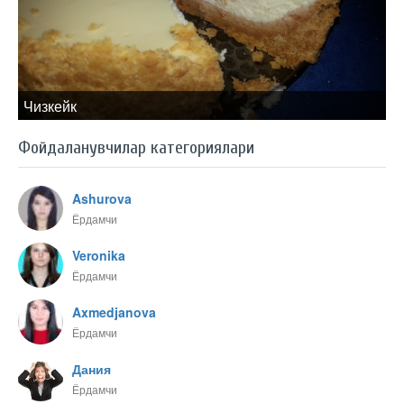
Чизкейк
Фойдаланувчилар категориялари
Ashurova
Ёрдамчи
Veronika
Ёрдамчи
Axmedjanova
Ёрдамчи
Дания
Ёрдамчи