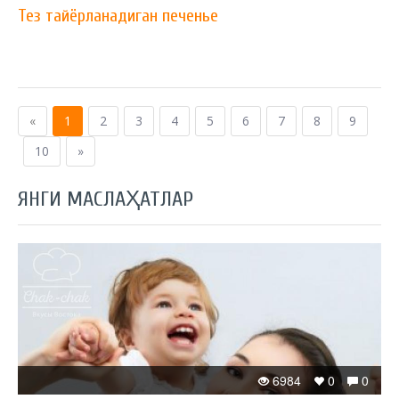
Тез тайёрланадиган печенье
«
1
2
3
4
5
6
7
8
9
10
»
ЯНГИ МАСЛАҲАТЛАР
6984
0
0