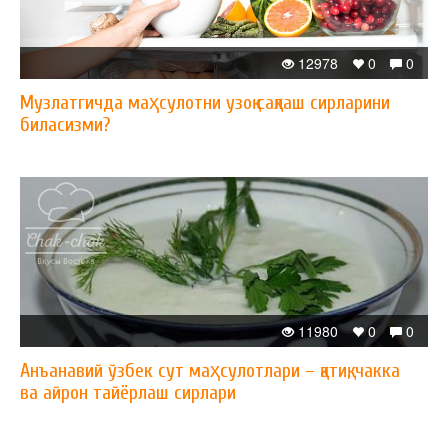
12978
0
0
Музлатгичда маҳсулотни узоқ сақлаш сирларини
биласизми?
11980
0
0
Анъанавий ўзбек сут маҳсулотлари – қатиқ, чакка
ва айрон тайёрлаш сирлари