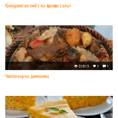
Қовурилган пиёз ва қовоқли салат
31813
1
1
Чилонзорча димлама