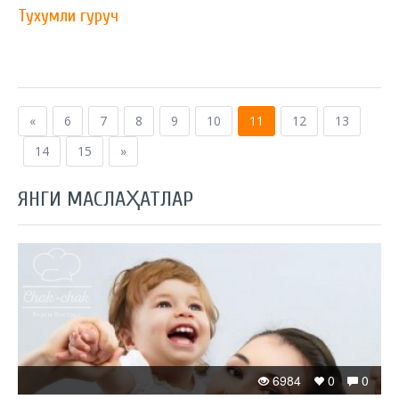
Тухумли гуруч
«
6
7
8
9
10
11
12
13
14
15
»
ЯНГИ МАСЛАҲАТЛАР
6984
0
0