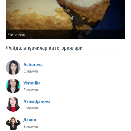
Чизкейк
Фойдаланувчилар категориялари
Ashurova
Ёрдамчи
Veronika
Ёрдамчи
Axmedjanova
Ёрдамчи
Дания
Ёрдамчи