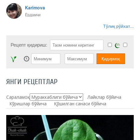
Karimova
Ёрдамчи
Тўлиқ рўйхат...
Рецепт қидириш:
ЯНГИ РЕЦЕПТЛАР
Сараламоқ:
Лайклар бўйича
Кўришлар бўйича
Қўшилган санаси бўйича