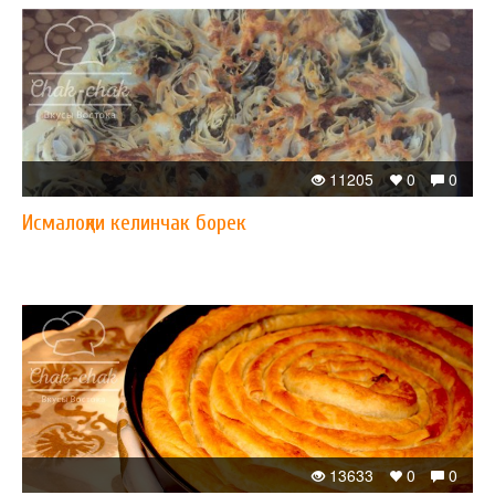
11205
0
0
Исмалоқли келинчак борек
13633
0
0