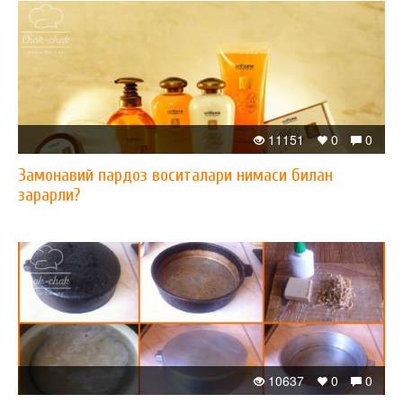
11151
0
0
Замонавий пардоз воситалари нимаси билан
зарарли?
10637
0
0