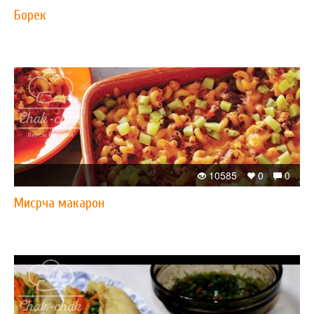
Борек
10585
0
0
Мисрча макарон