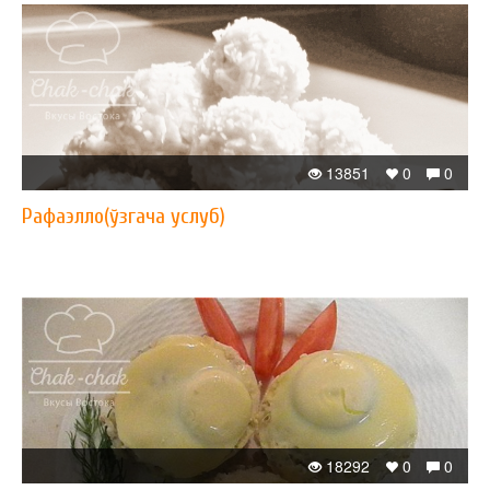
13851
0
0
Рафаэлло(ўзгача услуб)
18292
0
0