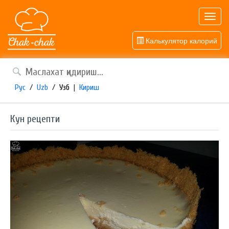
Toggl
navig
Калькулятор калорий
Рус
/
Uzb
/
Узб
|
Кириш
Кун рецепти