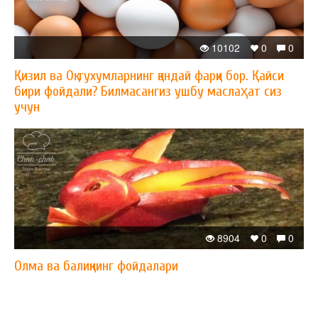
10102
0
0
Қизил ва Оқ тухумларнинг қандай фарқи бор. Қайси
бири фойдали? Билмасангиз ушбу маслаҳат сиз
учун
8904
0
0
Олма ва балиқнинг фойдалари