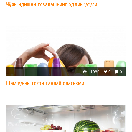
Чўян идишни тозалашнинг оддий усули
11080
0
0
Шампунни тоғри танлай оласизми