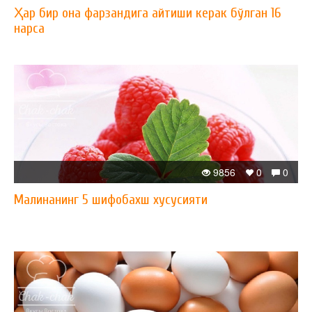
Ҳар бир она фарзандига айтиши керак бўлган 16
нарса
9856
0
0
Малинанинг 5 шифобахш хусусияти