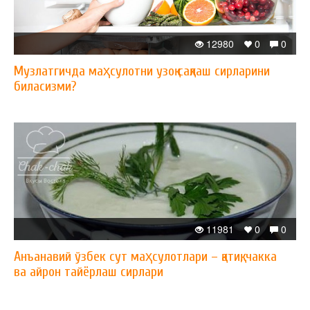
12980
0
0
Музлатгичда маҳсулотни узоқ сақлаш сирларини
биласизми?
11981
0
0
Анъанавий ўзбек сут маҳсулотлари – қатиқ, чакка
ва айрон тайёрлаш сирлари