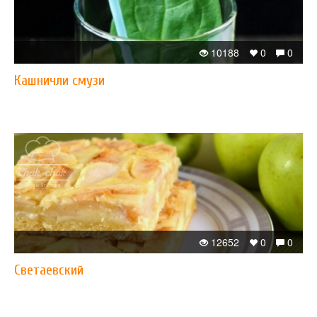
10188
0
0
Кашничли смузи
12652
0
0
Светаевский