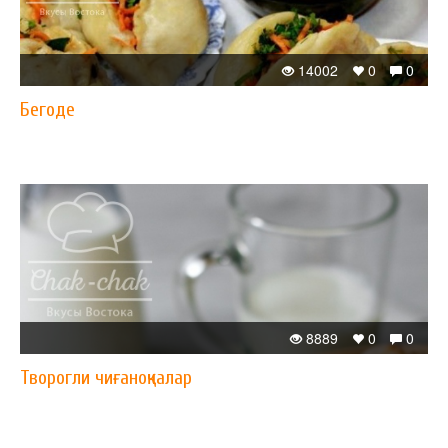
14002
0
0
Бегоде
8889
0
0
Творогли чиғаноқчалар