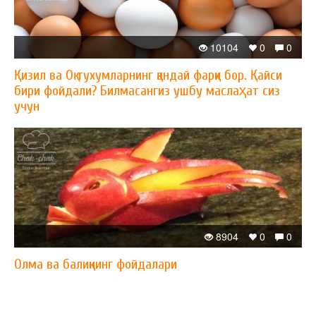
10104
0
0
Қизил ва Оқ тухумларнинг қандай фарқи бор. Қайси
бири фойдали? Билмасангиз ушбу маслаҳат сиз
учун
8904
0
0
Олма ва балиқнинг фойдалари