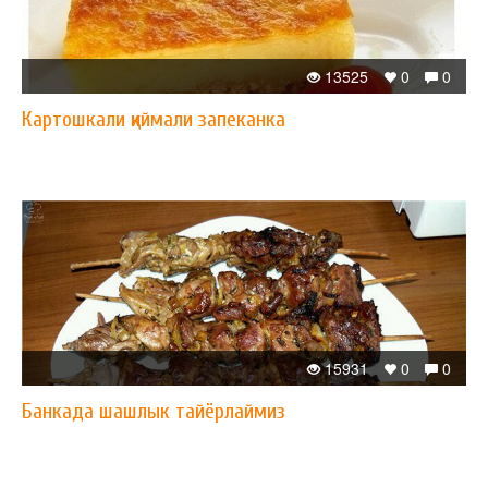
13525
0
0
Картошкали қиймали запеканка
15931
0
0
Банкада шашлык тайёрлаймиз