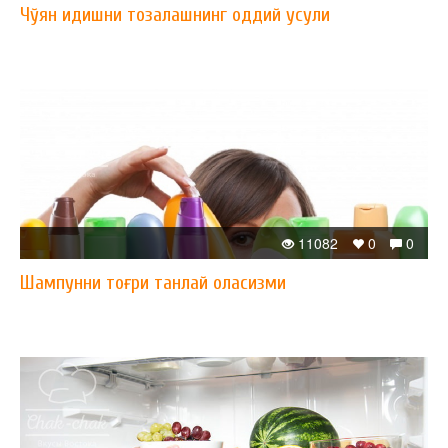
Чўян идишни тозалашнинг оддий усули
11082
0
0
Шампунни тоғри танлай оласизми