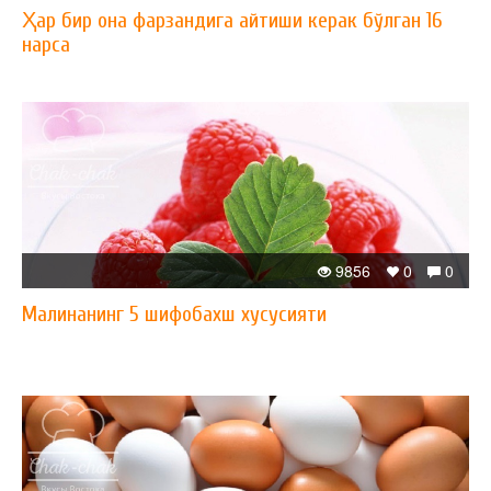
Ҳар бир она фарзандига айтиши керак бўлган 16
нарса
9856
0
0
Малинанинг 5 шифобахш хусусияти