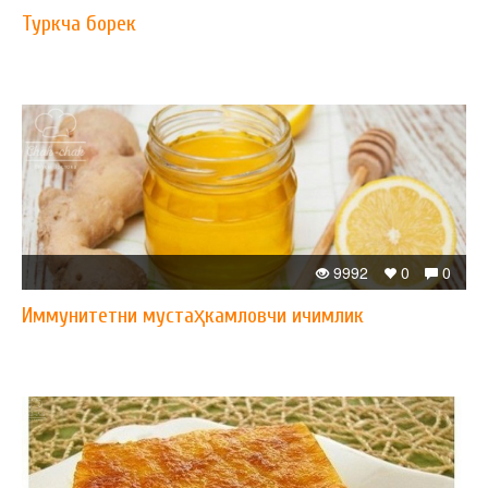
Туркча борек
9992
0
0
Иммунитетни мустаҳкамловчи ичимлик