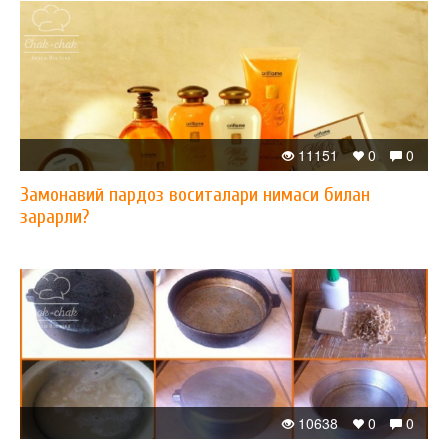
11151
0
0
Замонавий пардоз воситалари нимаси билан
зарарли?
10638
0
0