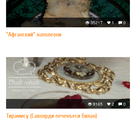
35217
1
0
"Афганский" наполеони
9165
2
0
Тирамису (Савоярди печенъеси билан)