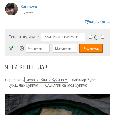
Karimova
Ёрдамчи
Тўлиқ рўйхат...
Рецепт қидириш:
ЯНГИ РЕЦЕПТЛАР
Сараламоқ:
Лайклар бўйича
Кўришлар бўйича
Қўшилган санаси бўйича