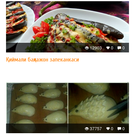
12903
0
0
Қиймали бақлажон запеканкаси
37757
0
0