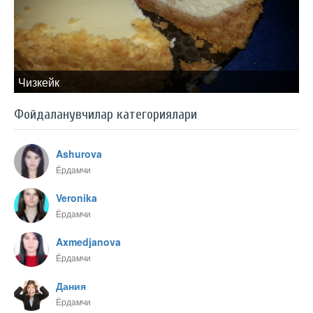
Чизкейк
Фойдаланувчилар категориялари
Ashurova
Ёрдамчи
Veronika
Ёрдамчи
Axmedjanova
Ёрдамчи
Дания
Ёрдамчи