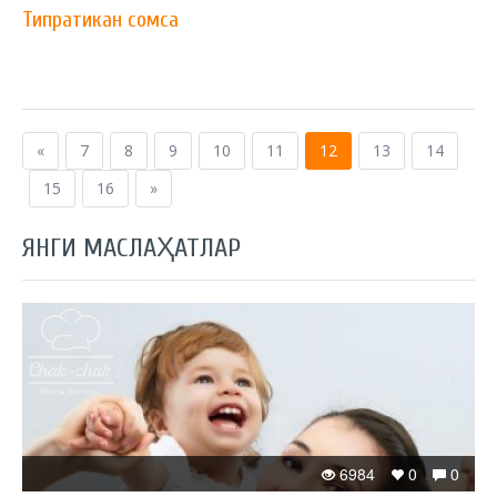
Типратикан сомса
«
7
8
9
10
11
12
13
14
15
16
»
ЯНГИ МАСЛАҲАТЛАР
6984
0
0