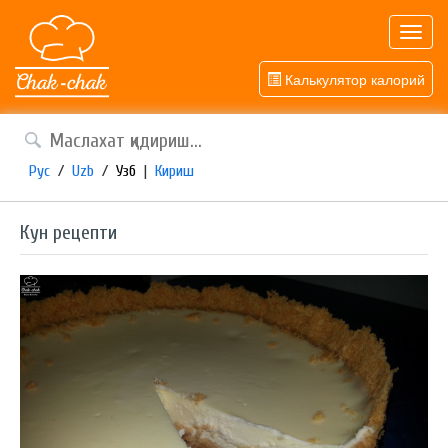
Toggl
navig
Калькулятор калорий
Рус
/
Uzb
/
Узб
|
Кириш
Кун рецепти