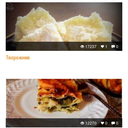
17237
1
0
Творожник
12270
0
0