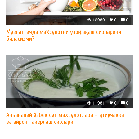
12980
0
0
Музлатгичда маҳсулотни узоқ сақлаш сирларини
биласизми?
11981
0
0
Анъанавий ўзбек сут маҳсулотлари – қатиқ, чакка
ва айрон тайёрлаш сирлари