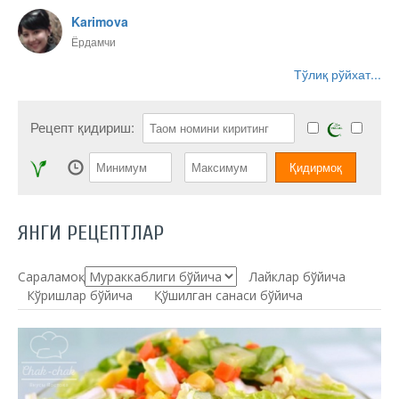
Karimova
Ёрдамчи
Тўлиқ рўйхат...
Рецепт қидириш:
ЯНГИ РЕЦЕПТЛАР
Сараламоқ:
Лайклар бўйича
Кўришлар бўйича
Қўшилган санаси бўйича