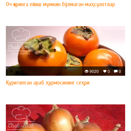
Оч қоринга ейиш мумкин бўлмаган маҳсулотлар
9020
0
0
Қуритилган араб ҳурмосининг сеҳри