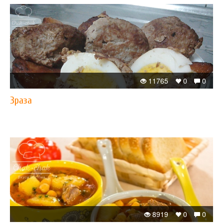
11765
0
0
Зраза
8919
0
0