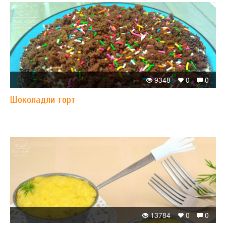
9348
0
0
Шоколадли торт
13784
0
0