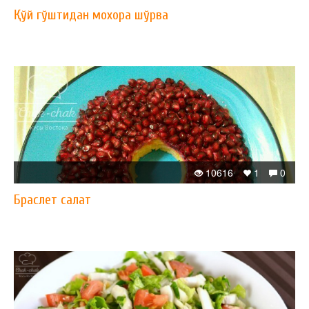
Қўй гўштидан мохора шўрва
10616
1
0
Браслет салат