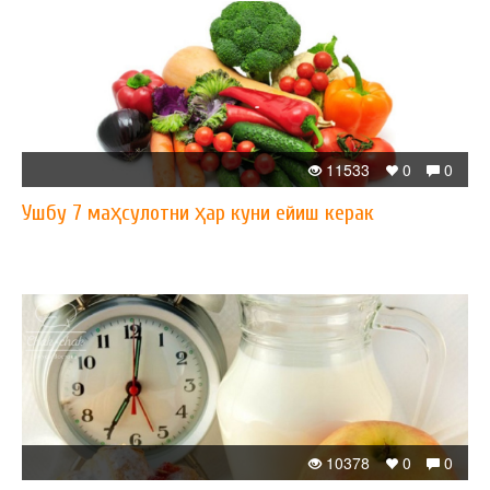
11533
0
0
Ушбу 7 маҳсулотни ҳар куни ейиш керак
10378
0
0