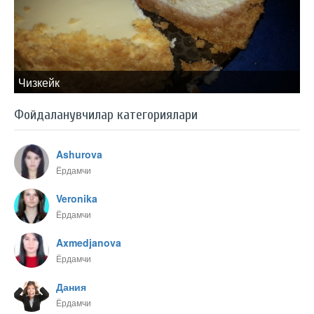
Чизкейк
Фойдаланувчилар категориялари
Ashurova
Ёрдамчи
Veronika
Ёрдамчи
Axmedjanova
Ёрдамчи
Дания
Ёрдамчи