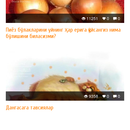
11251
0
0
Пиёз бўлакларини уйнинг ҳар ерига қўйсангиз нима
бўлишини биласизми?
9358
0
0
Дангасага тавсиялар