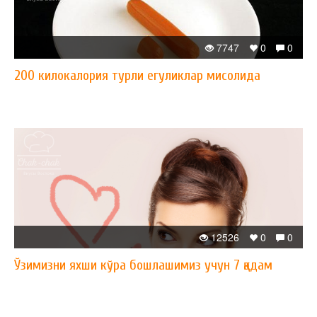
7747
0
0
200 килокалория турли егуликлар мисолида
12526
0
0
Ўзимизни яхши кўра бошлашимиз учун 7 қадам