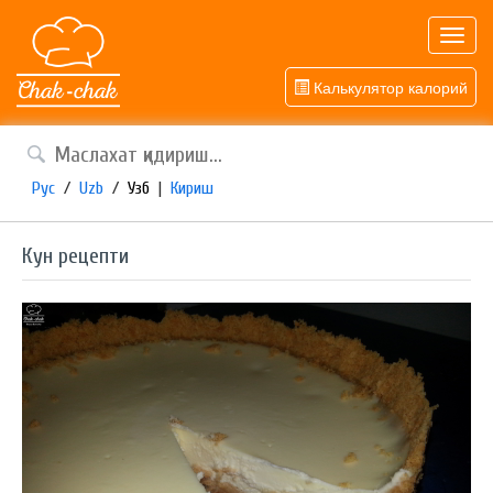
Toggl
navig
Калькулятор калорий
Рус
/
Uzb
/
Узб
|
Кириш
Кун рецепти