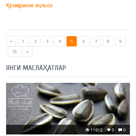
Қўзиқоринли жульен
«
1
2
3
4
5
6
7
8
9
10
»
ЯНГИ МАСЛАҲАТЛАР
11912
0
0