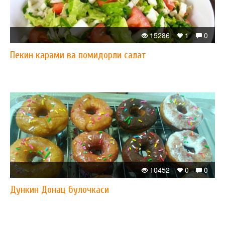
15286
1
0
Пекин карами ва помидорли салат
10452
0
0
Дункин Донац булочкаси