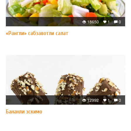
18650
1
0
«Рангли» сабзавотли салат
12992
1
0
Бананли эскимо