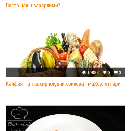
Писта чақиш зарарлими?
10883
0
0
Кайфиятга таъсир қилувчи озиқ-овқат маҳсулотлари