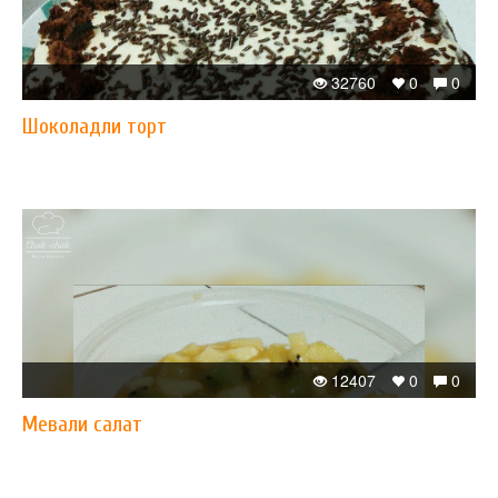
32760
0
0
Шоколадли торт
12407
0
0
Мевали салат