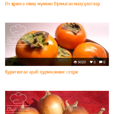
Оч қоринга ейиш мумкин бўлмаган маҳсулотлар
9020
0
0
Қуритилган араб ҳурмосининг сеҳри