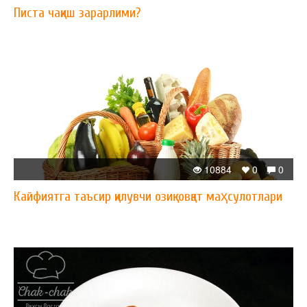
Писта чақиш зарарлими?
10884
0
0
Кайфиятга таъсир қилувчи озиқ-овқат маҳсулотлари