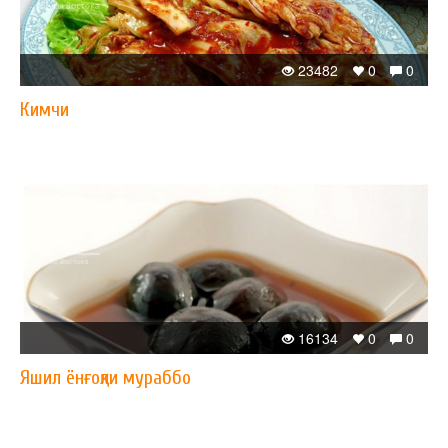
23482
0
0
Кимчи
16134
0
0
Яшил ёнғоқли мураббо