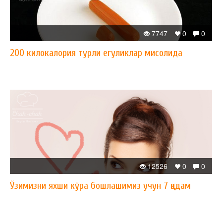
7747
0
0
200 килокалория турли егуликлар мисолида
12526
0
0
Ўзимизни яхши кўра бошлашимиз учун 7 қадам