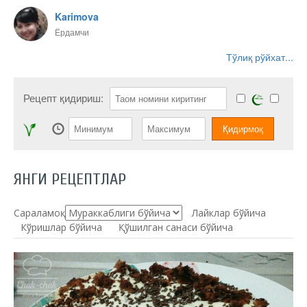
Karimova
Ёрдамчи
Тўлиқ рўйхат...
Рецепт қидириш:
ЯНГИ РЕЦЕПТЛАР
Сараламоқ:
Лайклар бўйича
Кўришлар бўйича
Қўшилган санаси бўйича