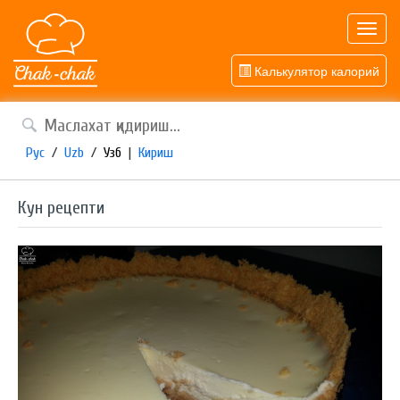
Toggl
navig
Калькулятор калорий
Рус
/
Uzb
/
Узб
|
Кириш
Кун рецепти