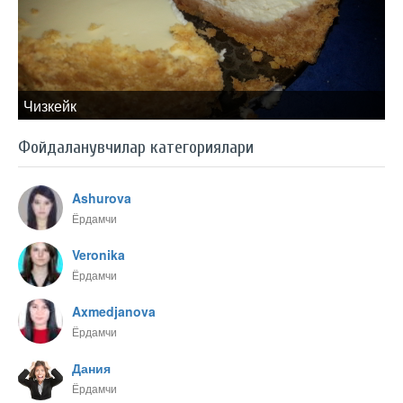
Чизкейк
Фойдаланувчилар категориялари
Ashurova
Ёрдамчи
Veronika
Ёрдамчи
Axmedjanova
Ёрдамчи
Дания
Ёрдамчи