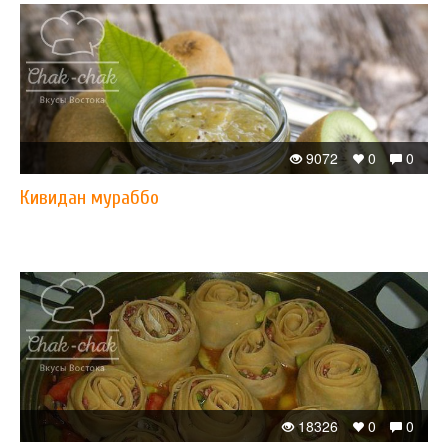
9072
0
0
Кивидан мураббо
18326
0
0