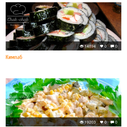
14894
0
0
Кимпаб
19203
0
0