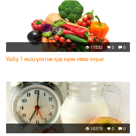
11533
0
0
Ушбу 7 маҳсулотни ҳар куни ейиш керак
10379
0
0