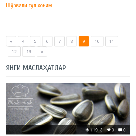
Шўрвали гул хоним
«
4
5
6
7
8
9
10
11
12
13
»
ЯНГИ МАСЛАҲАТЛАР
11913
0
0