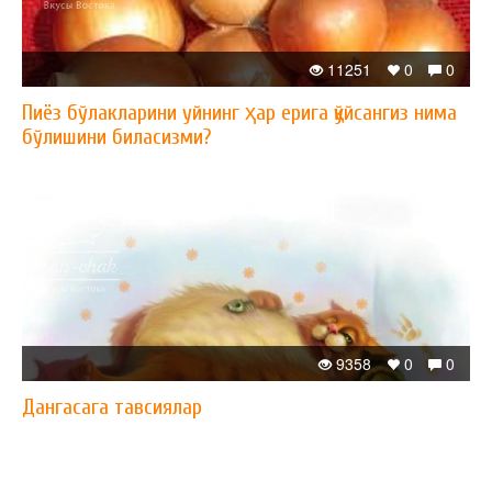
11251
0
0
Пиёз бўлакларини уйнинг ҳар ерига қўйсангиз нима
бўлишини биласизми?
9358
0
0
Дангасага тавсиялар