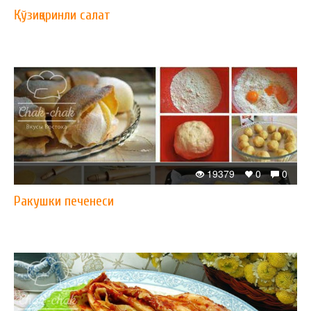
Қўзиқоринли салат
19379
0
0
Ракушки печенеси