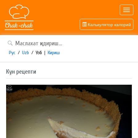
Toggl
navig
Калькулятор калорий
Рус
/
Uzb
/
Узб
|
Кириш
Кун рецепти