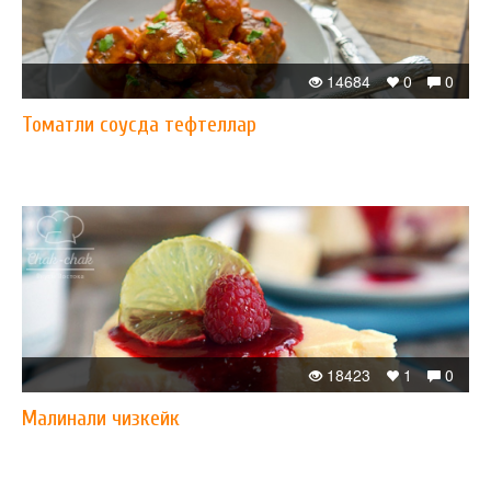
14684
0
0
Томатли соусда тефтеллар
18423
1
0
Малинали чизкейк