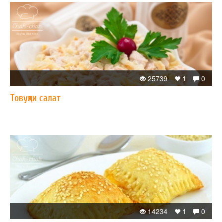
25739
1
0
Товуқли салат
14234
1
0