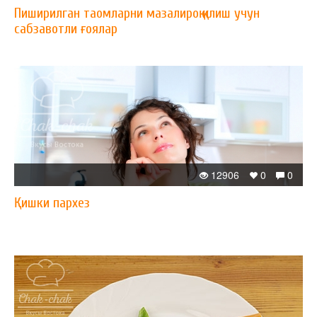
Пиширилган таомларни мазалироқ қилиш учун
сабзавотли ғоялар
12906
0
0
Қишки пархез