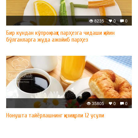
8235
0
0
Бир кундан кўпроқ вақт парҳезга чидаши қийин
бўлганларга жуда ажойиб парҳез
35805
0
0
Нонушта тайёрлашнинг қизиқарли 12 усули