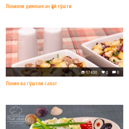
Ловияли димланган қўй гўшти
17430
0
0
Ловия ва гўштли салат