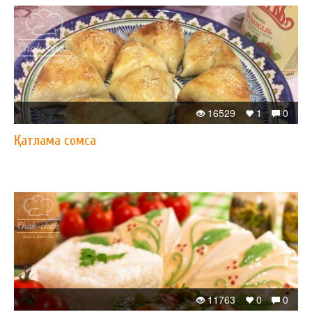
16529
1
0
Қатлама сомса
11763
0
0