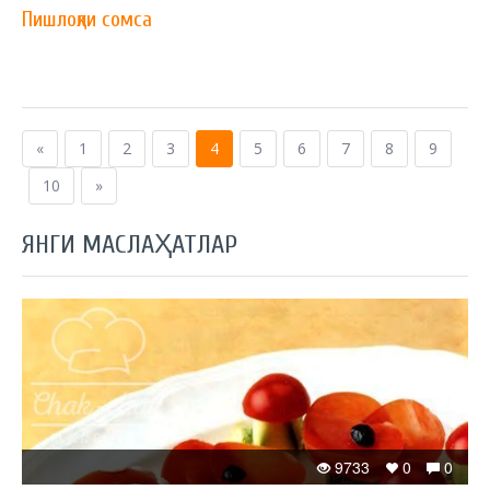
Пишлоқли сомса
«
1
2
3
4
5
6
7
8
9
10
»
ЯНГИ МАСЛАҲАТЛАР
9733
0
0