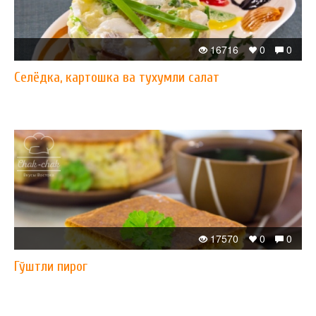
16716
0
0
Селёдка, картошка ва тухумли салат
17570
0
0
Гўштли пирог