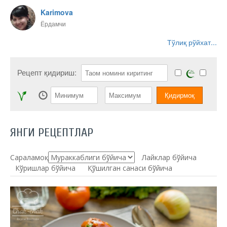
Karimova
Ёрдамчи
Тўлиқ рўйхат...
Рецепт қидириш:
ЯНГИ РЕЦЕПТЛАР
Сараламоқ:
Лайклар бўйича
Кўришлар бўйича
Қўшилган санаси бўйича