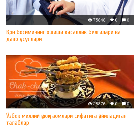
75848
0
0
Қон босимининг ошиши касаллик белгилари ва
даво усуллари
28876
0
0
Ўзбек миллий қуюқ таомлари сифатига қўйиладиган
талаблар