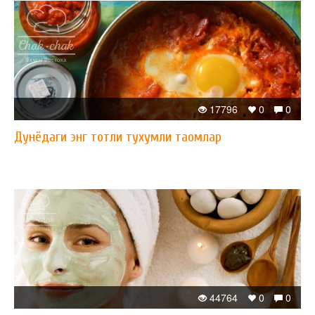
17796
0
0
Дунёдаги энг тотли тухумли таомлар
44764
0
0