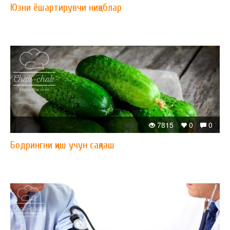
Юзни ёшартирувчи ниқоблар
7815
0
0
Бодрингни қиш учун сақлаш