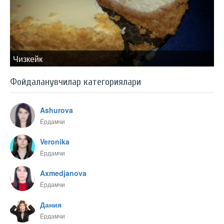
Чизкейк
Фойдаланувчилар категориялари
Ashurova
Ёрдамчи
Veronika
Ёрдамчи
Axmedjanova
Ёрдамчи
Дания
Ёрдамчи