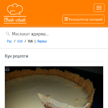
Toggl
navig
Калькулятор калорий
Рус
/
Uzb
/
Узб
|
Кириш
Кун рецепти