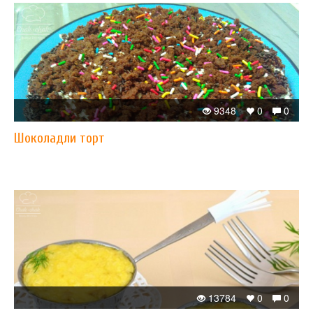
9348
0
0
Шоколадли торт
13784
0
0