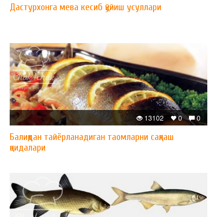
Дастурхонга мева кесиб қўйиш усуллари
13102
0
0
Балиқдан тайёрланадиган таомларни сақлаш
қоидалари