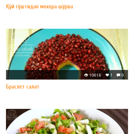
Қўй гўштидан мохора шўрва
10616
1
0
Браслет салат