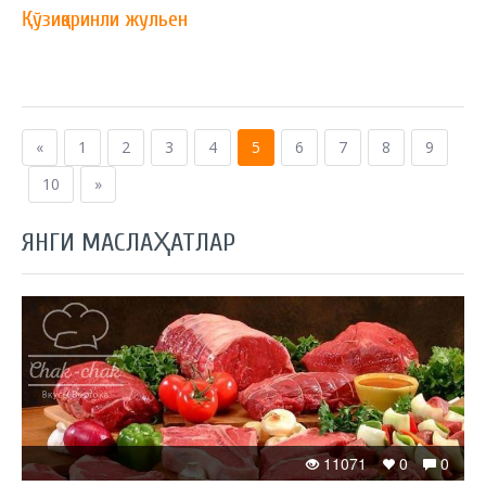
Қўзиқоринли жульен
«
1
2
3
4
5
6
7
8
9
10
»
ЯНГИ МАСЛАҲАТЛАР
11071
0
0