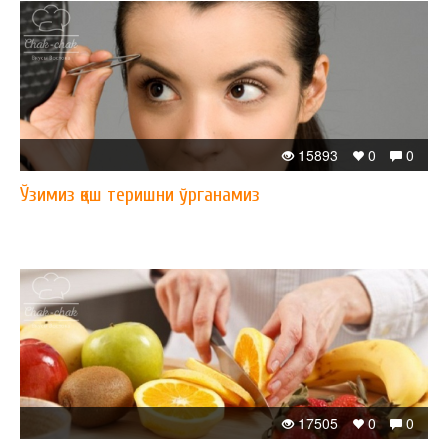
15893
0
0
Ўзимиз қош теришни ўрганамиз
17505
0
0