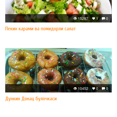
15287
1
0
Пекин карами ва помидорли салат
10452
0
0
Дункин Донац булочкаси