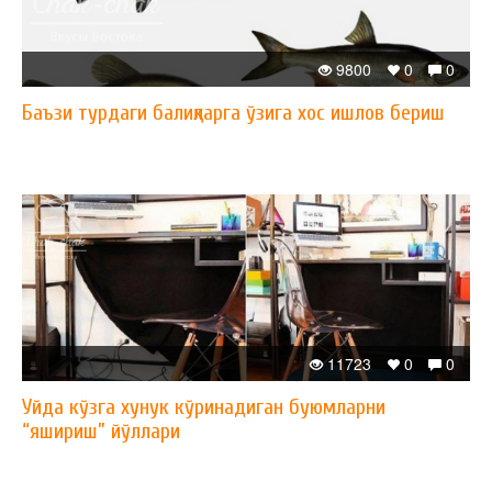
9800
0
0
Баъзи турдаги балиқларга ўзига хос ишлов бериш
11723
0
0
Уйда кўзга хунук кўринадиган буюмларни
“яшириш” йўллари