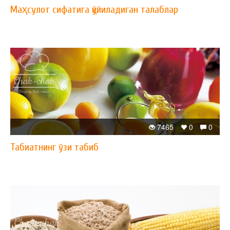
Маҳсулот сифатига қўйиладиган талаблар
7465
0
0
Табиатнинг ўзи табиб