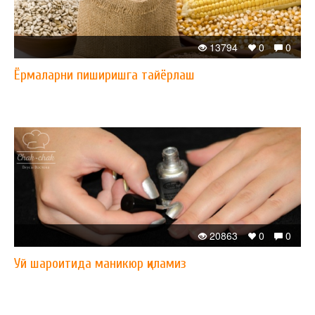
13794
0
0
Ёрмаларни пиширишга тайёрлаш
20863
0
0
Уй шароитида маникюр қиламиз