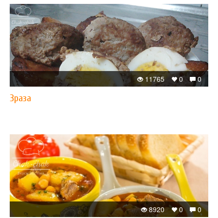
11765
0
0
Зраза
8920
0
0