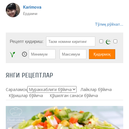
Karimova
Ёрдамчи
Тўлиқ рўйхат...
Рецепт қидириш:
ЯНГИ РЕЦЕПТЛАР
Сараламоқ:
Лайклар бўйича
Кўришлар бўйича
Қўшилган санаси бўйича