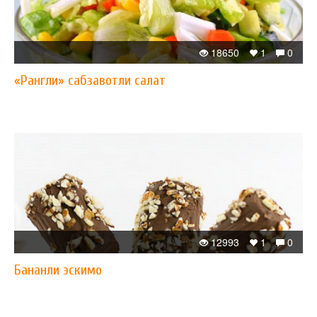
18650
1
0
«Рангли» сабзавотли салат
12993
1
0
Бананли эскимо