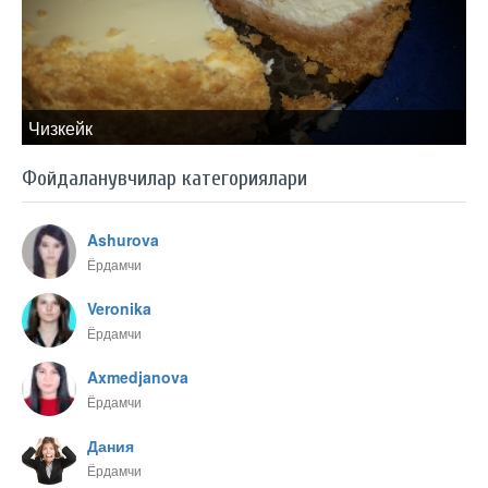
Чизкейк
Фойдаланувчилар категориялари
Ashurova
Ёрдамчи
Veronika
Ёрдамчи
Axmedjanova
Ёрдамчи
Дания
Ёрдамчи