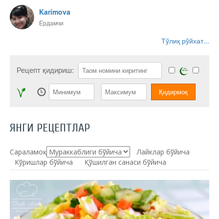
Karimova
Ёрдамчи
Тўлиқ рўйхат...
Рецепт қидириш:
ЯНГИ РЕЦЕПТЛАР
Сараламоқ:
Лайклар бўйича
Кўришлар бўйича
Қўшилган санаси бўйича