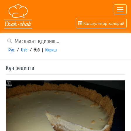
Toggl
navig
Калькулятор калорий
Рус
/
Uzb
/
Узб
|
Кириш
Кун рецепти