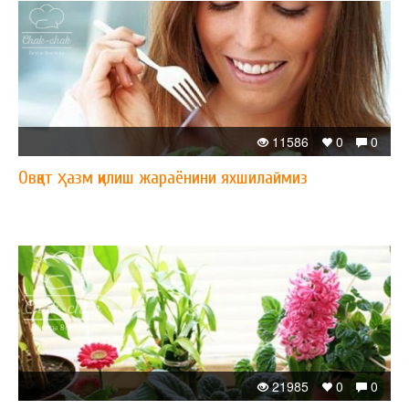
11586
0
0
Овқат ҳазм қилиш жараёнини яхшилаймиз
21985
0
0