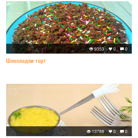
9353
0
0
Шоколадли торт
13788
0
0