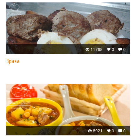
11768
0
0
Зраза
8921
0
0