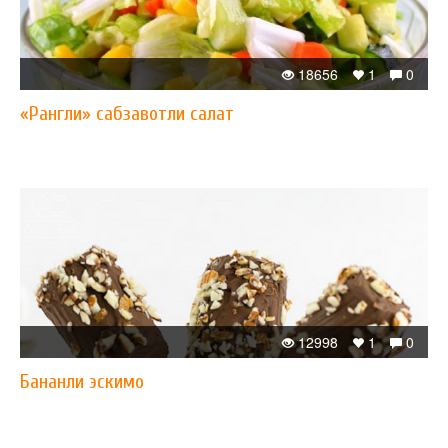
18656
1
0
«Рангли» сабзавотли салат
12998
1
0
Бананли эскимо