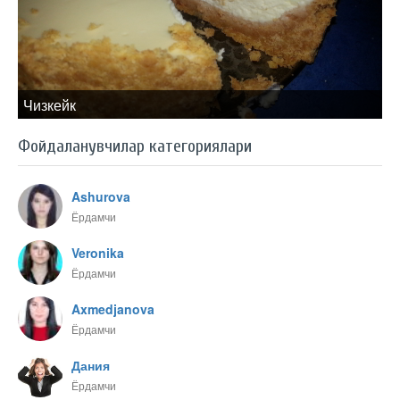
Чизкейк
Фойдаланувчилар категориялари
Ashurova
Ёрдамчи
Veronika
Ёрдамчи
Axmedjanova
Ёрдамчи
Дания
Ёрдамчи