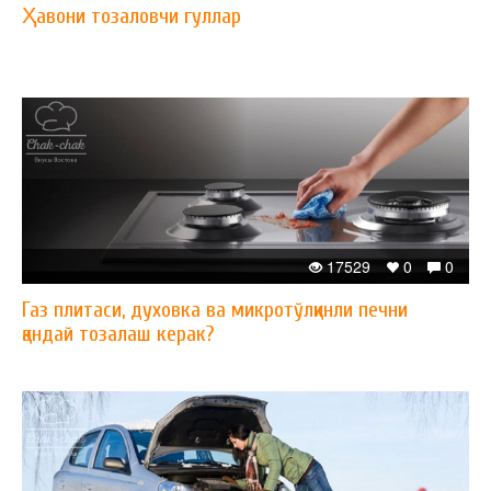
Ҳавони тозаловчи гуллар
17529
0
0
Газ плитаси, духовка ва микротўлқинли печни
қандай тозалаш керак?