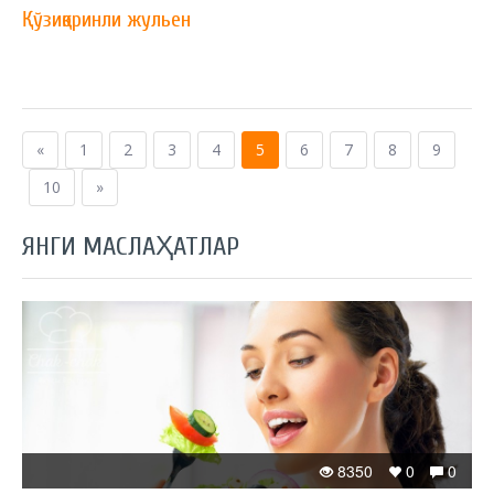
Қўзиқоринли жульен
«
1
2
3
4
5
6
7
8
9
10
»
ЯНГИ МАСЛАҲАТЛАР
8350
0
0