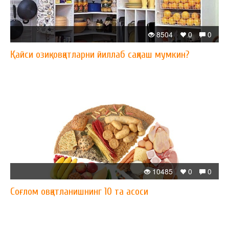
8504
0
0
Қайси озиқ-овқатларни йиллаб сақлаш мумкин?
10485
0
0
Соғлом овқатланишнинг 10 та асоси