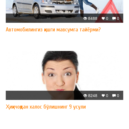
8488
0
0
Автомобилингиз қишги мавсумга тайёрми?
8248
0
0
Ҳиқичоқдан халос бўлишнинг 9 усули