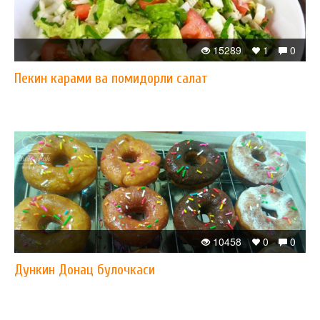
15289
1
0
Пекин карами ва помидорли салат
10458
0
0
Дункин Донац булочкаси