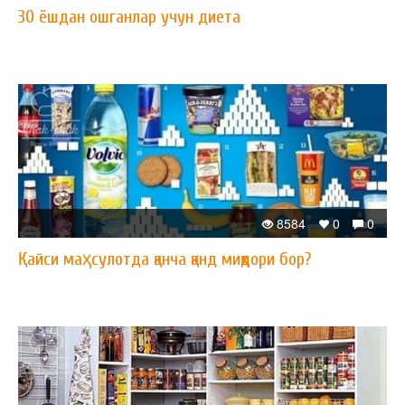
30 ёшдан ошганлар учун диета
8584
0
0
Қайси маҳсулотда қанча қанд миқдори бор?