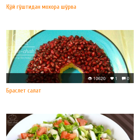
Қўй гўштидан мохора шўрва
10620
1
0
Браслет салат