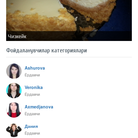
Чизкейк
Фойдаланувчилар категориялари
Ashurova
Ёрдамчи
Veronika
Ёрдамчи
Axmedjanova
Ёрдамчи
Дания
Ёрдамчи