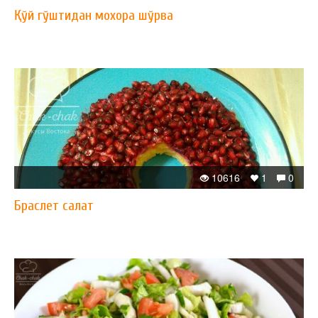
Қўй гўштидан мохора шўрва
10616
1
0
Браслет салат