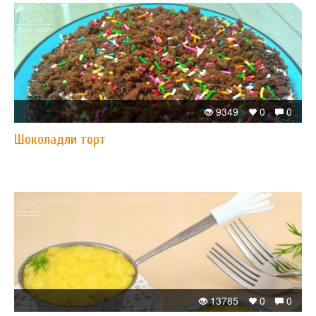
9349
0
0
Шоколадли торт
13785
0
0