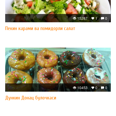
15287
1
0
Пекин карами ва помидорли салат
10453
0
0
Дункин Донац булочкаси