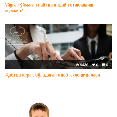
Уйқуга тўймаган пайтда қандай тетиклашиш
мумкин?
8436
0
0
Ҳаётда керак бўладиган одоб-ахлоқ қоидалари