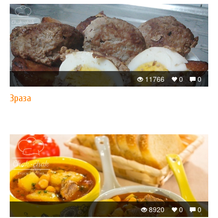
11766
0
0
Зраза
8920
0
0