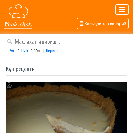
Toggl
navig
Калькулятор калорий
Рус
/
Uzb
/
Узб
|
Кириш
Кун рецепти