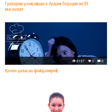
Гулларни узоқ сақлашга ёрдам берадиган 10
маслаҳат
8157
0
0
Қачон ухлаган фойдалироқ?