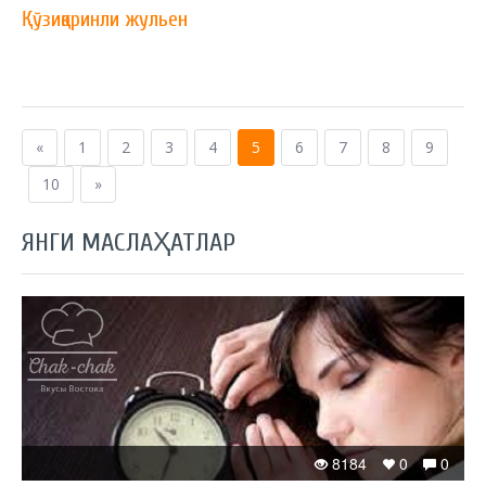
Қўзиқоринли жульен
«
1
2
3
4
5
6
7
8
9
10
»
ЯНГИ МАСЛАҲАТЛАР
8184
0
0