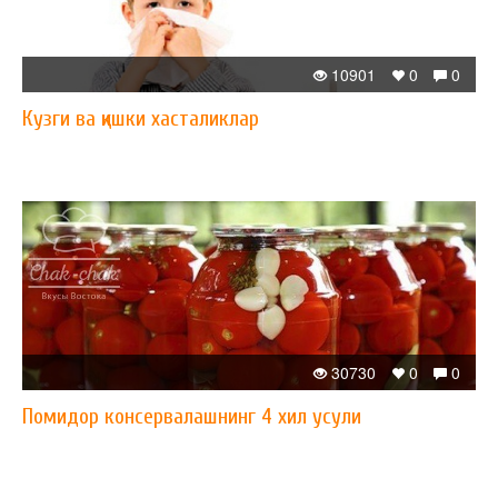
10901
0
0
Кузги ва қишки хасталиклар
30730
0
0
Помидор консервалашнинг 4 хил усули