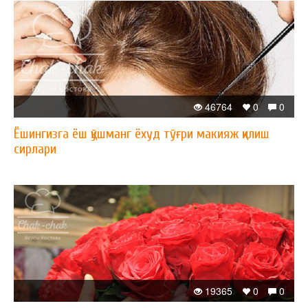
46764
0
0
Ёшингизга ёш қўшманг ёхуд тўғри макияж қилиш
сирлари
19365
0
0