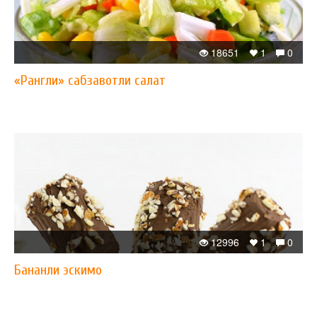
18651
1
0
«Рангли» сабзавотли салат
12996
1
0
Бананли эскимо