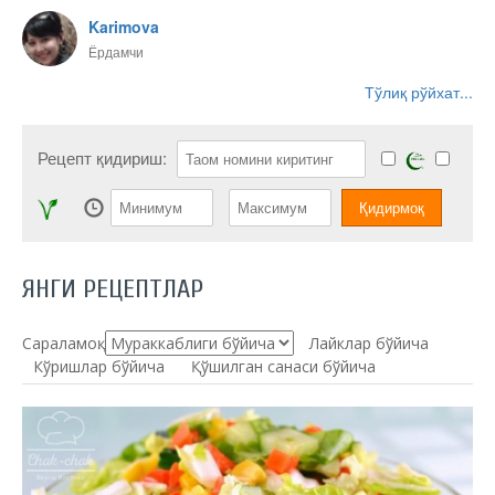
Karimova
Ёрдамчи
Тўлиқ рўйхат...
Рецепт қидириш:
ЯНГИ РЕЦЕПТЛАР
Сараламоқ:
Лайклар бўйича
Кўришлар бўйича
Қўшилган санаси бўйича