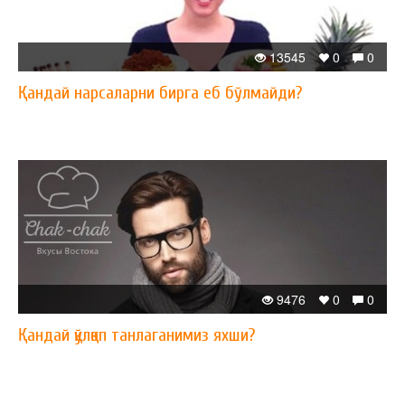
13545
0
0
Қандай нарсаларни бирга еб бўлмайди?
9476
0
0
Қандай қўлқоп танлаганимиз яхши?