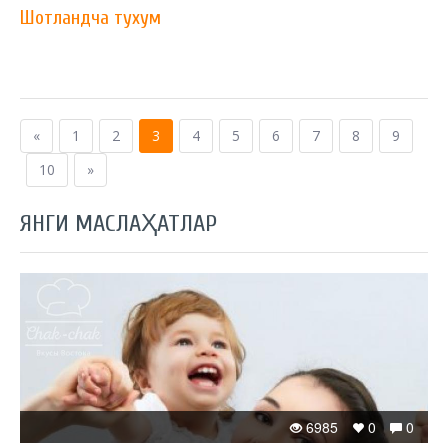
Шотландча тухум
«
1
2
3
4
5
6
7
8
9
10
»
ЯНГИ МАСЛАҲАТЛАР
6985
0
0