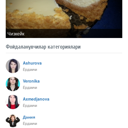
Чизкейк
Фойдаланувчилар категориялари
Ashurova
Ёрдамчи
Veronika
Ёрдамчи
Axmedjanova
Ёрдамчи
Дания
Ёрдамчи