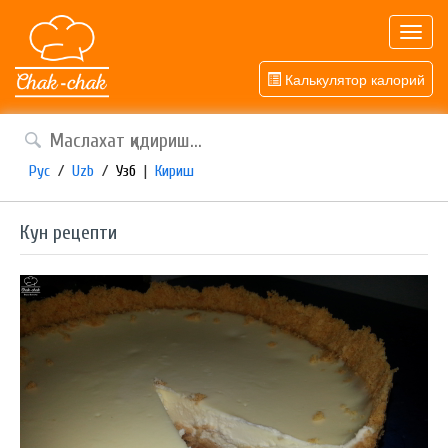
Toggl
navig
Калькулятор калорий
Рус
/
Uzb
/
Узб
|
Кириш
Кун рецепти