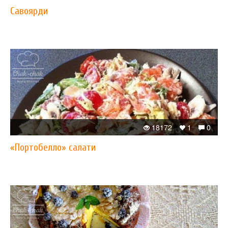
Савоярди
18172
1
0
«Портобелло» салати