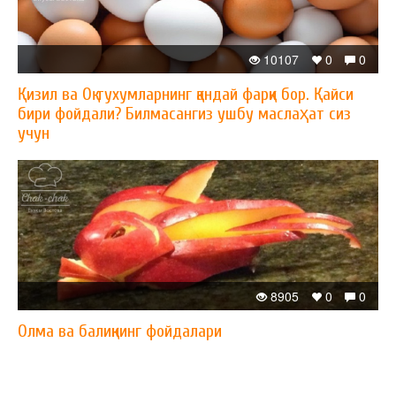
10107
0
0
Қизил ва Оқ тухумларнинг қандай фарқи бор. Қайси
бири фойдали? Билмасангиз ушбу маслаҳат сиз
учун
8905
0
0
Олма ва балиқнинг фойдалари