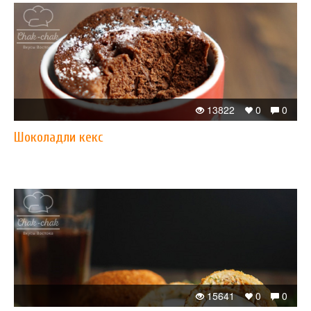
13822
0
0
Шоколадли кекс
15641
0
0