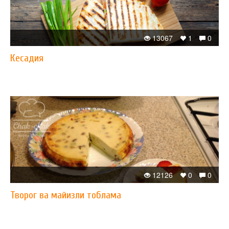
13067
1
0
Кесадия
12126
0
0
Творог ва майизли тоблама