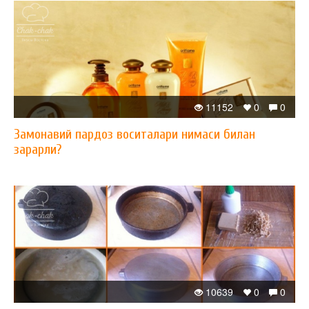
11152
0
0
Замонавий пардоз воситалари нимаси билан
зарарли?
10639
0
0