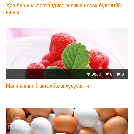
Ҳар бир она фарзандига айтиши керак бўлган 16
нарса
9860
0
0
Малинанинг 5 шифобахш хусусияти