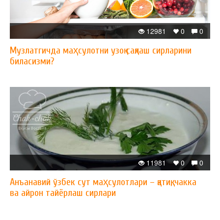
12981
0
0
Музлатгичда маҳсулотни узоқ сақлаш сирларини
биласизми?
11981
0
0
Анъанавий ўзбек сут маҳсулотлари – қатиқ, чакка
ва айрон тайёрлаш сирлари