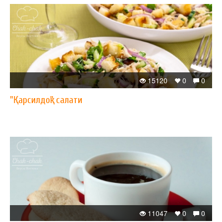
15120
0
0
"Қарсилдоқ" салати
11047
0
0