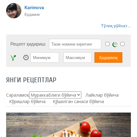
Karimova
Ёрдамчи
Тўлиқ рўйхат...
Рецепт қидириш:
ЯНГИ РЕЦЕПТЛАР
Сараламоқ:
Лайклар бўйича
Кўришлар бўйича
Қўшилган санаси бўйича