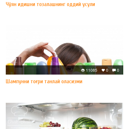
Чўян идишни тозалашнинг оддий усули
11085
0
0
Шампунни тоғри танлай оласизми