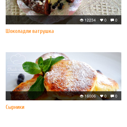
12234
0
0
Шоколадли ватрушка
16006
0
0
Сырники