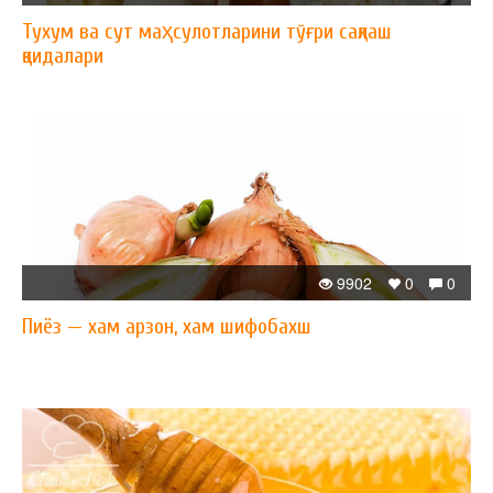
Тухум ва сут маҳсулотларини тўғри сақлаш
қоидалари
9902
0
0
Пиёз — xам арзон, xам шифобахш