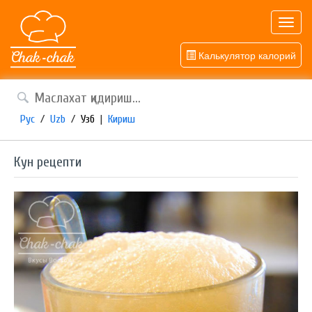
Toggl
navig
Калькулятор калорий
Рус
/
Uzb
/
Узб
|
Кириш
Кун рецепти