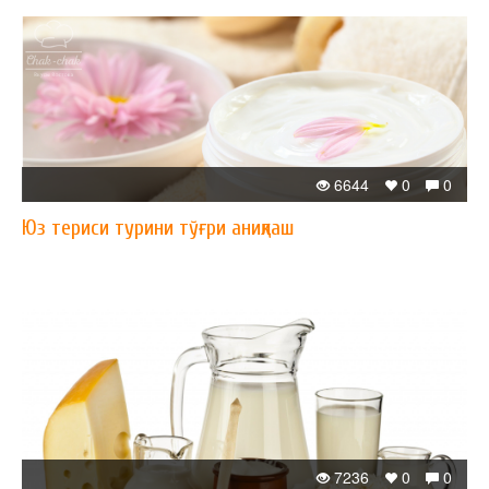
6644
0
0
Юз териси турини тўғри аниқлаш
7236
0
0