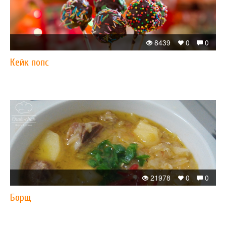
8439
0
0
Кейк попс
21978
0
0
Борщ