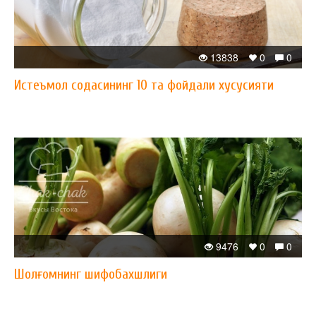
13838
0
0
Истеъмол содасининг 10 та фойдали хусусияти
9476
0
0
Шолғомнинг шифобахшлиги