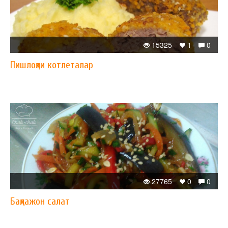
15325
1
0
Пишлоқли котлеталар
27765
0
0
Бақлажон салат