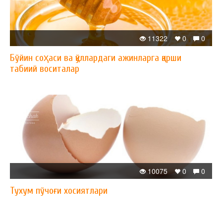
11322
0
0
Бўйин соҳаси ва қўллардаги ажинларга қарши
табиий воситалар
10075
0
0
Тухум пўчоғи хосиятлари