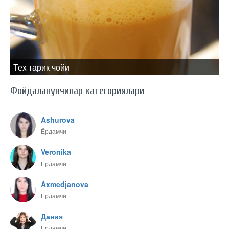
Теx тарик чойи
Фойдаланувчилар категориялари
Ashurova
Ёрдамчи
Veronika
Ёрдамчи
Axmedjanova
Ёрдамчи
Дания
Ёрдамчи