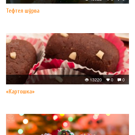
Тефтел шўрва
13220
0
0
«Картошка»