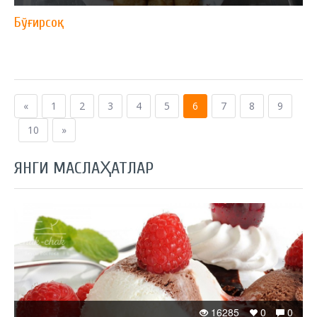
Бўғирсоқ
«
1
2
3
4
5
6
7
8
9
10
»
ЯНГИ МАСЛАҲАТЛАР
16285
0
0