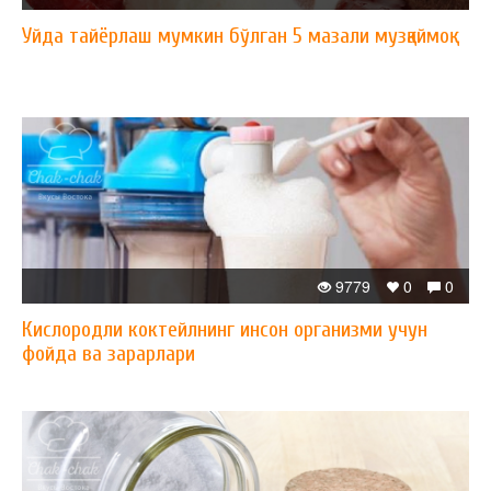
Уйда тайёрлаш мумкин бўлган 5 мазали музқаймоқ
9779
0
0
Кислородли коктейлнинг инсон организми учун
фойда ва зарарлари