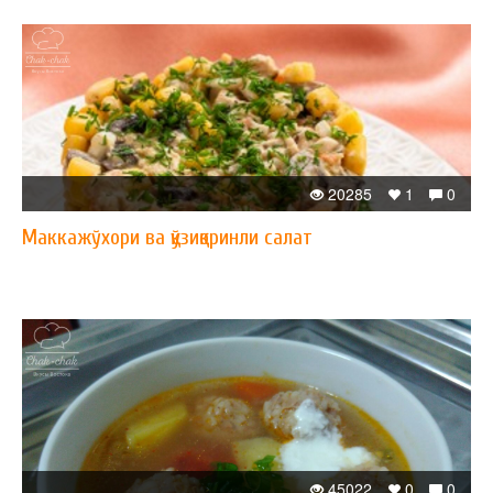
20285
1
0
Маккажўхори ва қўзиқоринли салат
45022
0
0