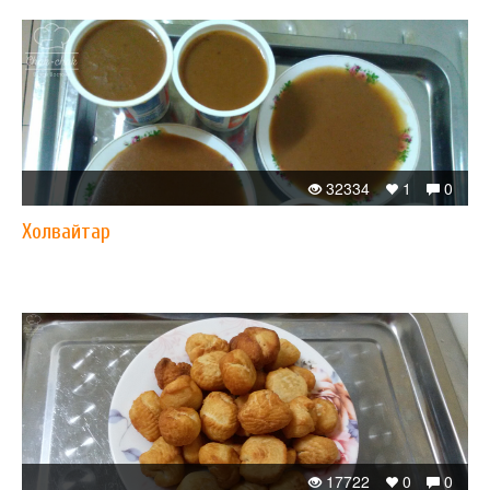
32334
1
0
Xолвайтар
17722
0
0