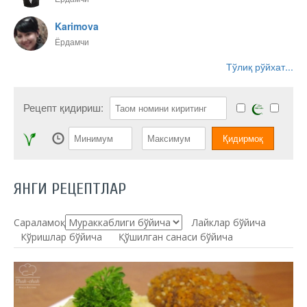
Karimova
Ёрдамчи
Тўлиқ рўйхат...
Рецепт қидириш:
ЯНГИ РЕЦЕПТЛАР
Сараламоқ:
Лайклар бўйича
Кўришлар бўйича
Қўшилган санаси бўйича