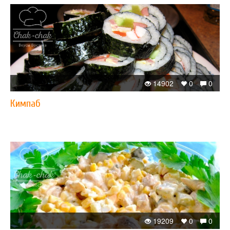
14902
0
0
Кимпаб
19209
0
0