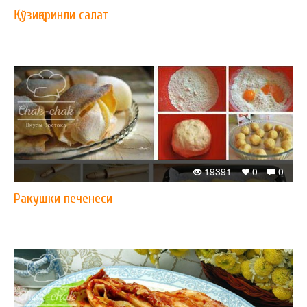
Қўзиқоринли салат
19391
0
0
Ракушки печенеси