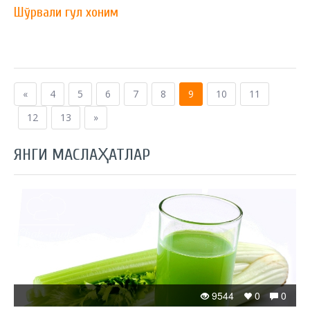
Шўрвали гул хоним
«
4
5
6
7
8
9
10
11
12
13
»
ЯНГИ МАСЛАҲАТЛАР
9544
0
0