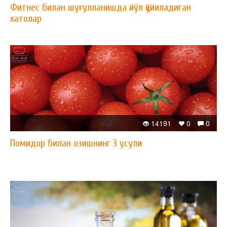
Фитнес билан шуғулланишда йўл қўйиладиган
хатолар
14191
0
0
Помидор билан озишнинг 3 усули