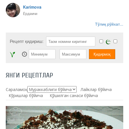
Karimova
Ёрдамчи
Тўлиқ рўйхат...
Рецепт қидириш:
ЯНГИ РЕЦЕПТЛАР
Сараламоқ:
Лайклар бўйича
Кўришлар бўйича
Қўшилган санаси бўйича