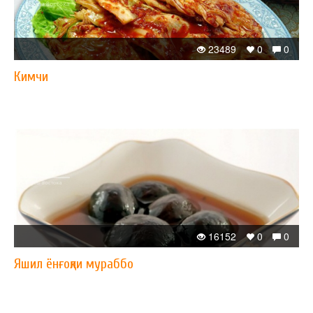
23489
0
0
Кимчи
16152
0
0
Яшил ёнғоқли мураббо