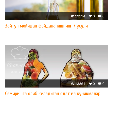
23294
0
0
Зайтун мойидан фойдаланишнинг 7 усули
13861
0
0
Семиришга олиб келадиган одат ва кўникмалар