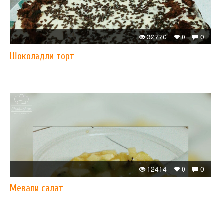
32776
0
0
Шоколадли торт
12414
0
0
Мевали салат