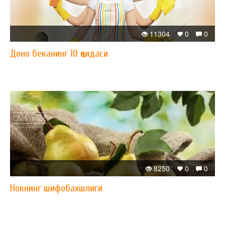
11304
0
0
Доно беканинг 10 қоидаси
8250
0
0
Нокнинг шифобахшлиги