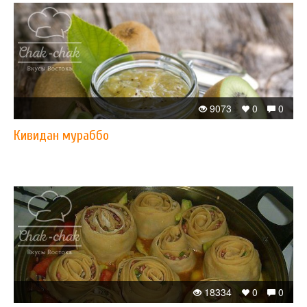
9073
0
0
Кивидан мураббо
18334
0
0