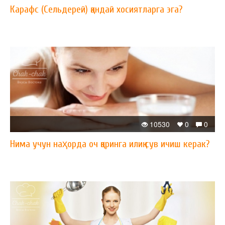
Карафс (Сельдерей) қандай хосиятларга эга?
10530
0
0
Нима учун наҳорда оч қоринга илиқ сув ичиш керак?