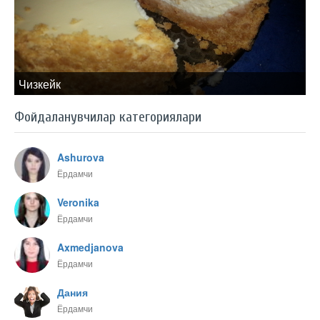
Чизкейк
Фойдаланувчилар категориялари
Ashurova
Ёрдамчи
Veronika
Ёрдамчи
Axmedjanova
Ёрдамчи
Дания
Ёрдамчи