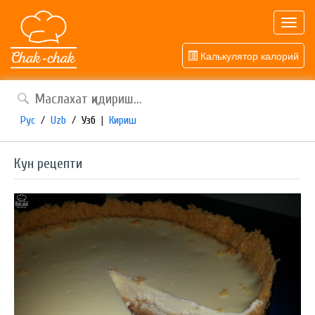
Toggl
navig
Калькулятор калорий
Рус
/
Uzb
/
Узб
|
Кириш
Кун рецепти