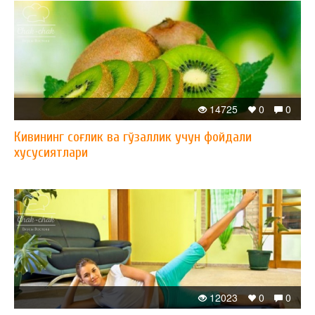
14725
0
0
Кивининг соғлик ва гўзаллик учун фойдали
хусусиятлари
12023
0
0