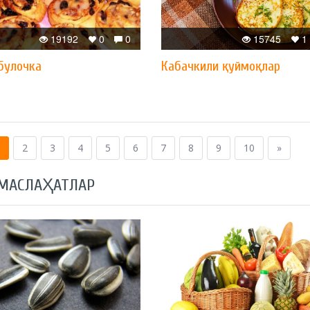
19192
0
0
15745
1
булочка
Кабачкили қуймоқлар
2
3
4
5
6
7
8
9
10
»
 МАСЛАҲАТЛАР