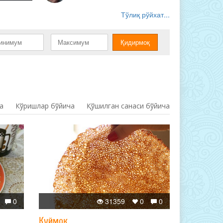
Тўлиқ рўйхат...
а
Кўришлар бўйича
Қўшилган санаси бўйича
0
31359
0
0
Қуймоқ