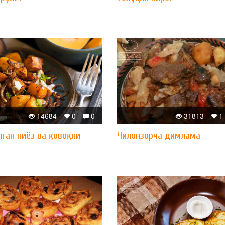
14684
0
0
31813
1
ган пиёз ва қовоқли
Чилонзорча димлама