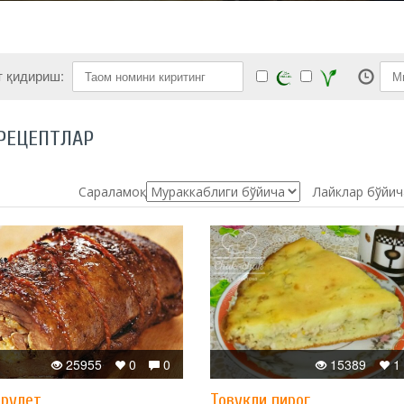
т қидириш:
РЕЦЕПТЛАР
Сараламоқ:
Лайклар бўйич
25955
0
0
15389
1
 рулет
Товуқли пирог