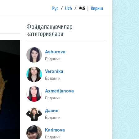
Рус
/
Uzb
/
Узб
|
Кириш
Фойдаланувчилар
категориялари
Ashurova
Ёрдамчи
Veronika
Ёрдамчи
Axmedjanova
Ёрдамчи
Дания
Ёрдамчи
Karimova
Ёрдамчи