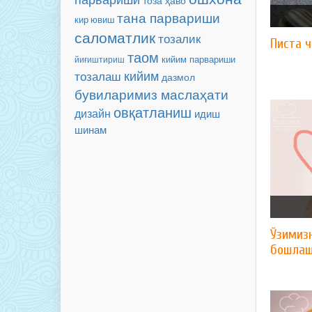
тоза ҳаво
тана парвариши
кир ювиш
саломатлик
тозалик
Писта 
таом
кийим парвариши
йиғиштириш
тозалаш
кийим
дазмол
бувиларимиз маслаҳати
овқатланиш
дизайн
идиш
шинам
Ўзимиз
бошлаш