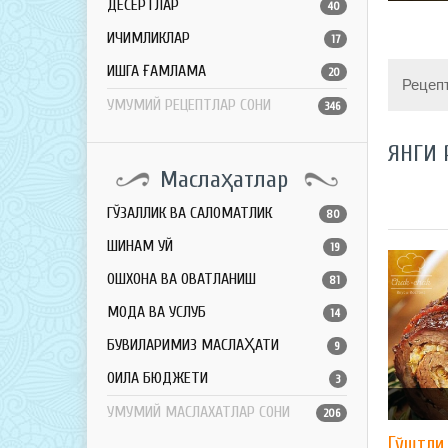
ДЕСЕРТЛАР
40
ИЧИМЛИКЛАР
17
ҚИШГА ҒАМЛАМА
20
Рецеп
УМУМИЙ РЕЦЕПТЛАР СОНИ
346
ЯНГИ 
Маслаҳатлар
ГЎЗАЛЛИК ВА САЛОМАТЛИК
80
ШИНАМ УЙ
19
ОШХОНА ВА ОВҚАТЛАНИШ
81
МОДА ВА УСЛУБ
14
БУВИЛАРИМИЗ МАСЛАҲАТИ
9
ОИЛА БЮДЖЕТИ
3
УМУМИЙ МАСЛАХАТЛАР СОНИ
206
Гўштли