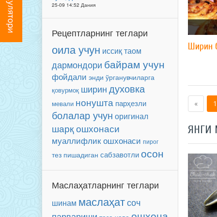
25-09 14:52 Дания
Рецептларнинг теглари
Ширин 
оила учун
иссиқ таом
байрам учун
дармондори
фойдали
энди ўрганувчиларга
духовка
ширин
қовурмоқ
нонушта
парҳезли
мевали
«
1
болалар учун
оригинал
шарқ ошхонаси
ЯНГИ
муаллифлик ошхонаси
пирог
осон
сабзавотли
тез пишадиган
Маслаҳатларнинг теглари
маслаҳат
соч
шинам
ошхона
парвариши