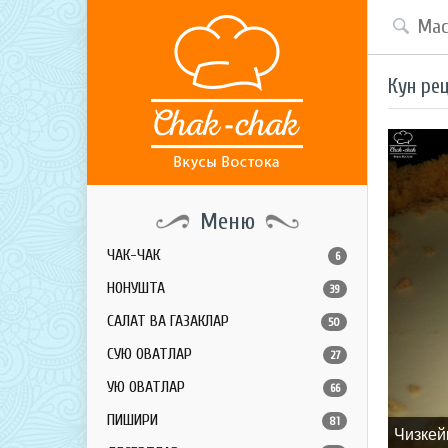
Кун ре
Меню
ЧАК-ЧАК
6
НОНУШТА
39
САЛАТ ВА ГАЗАКЛАР
50
СУЮҚ ОВҚАТЛАР
27
ҚУЮҚ ОВҚАТЛАР
66
ПИШИРИҚ
81
Чизкей