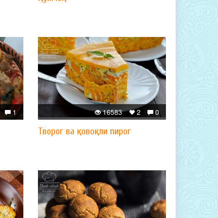
1
16583
2
0
Творог ва қовоқли пирог