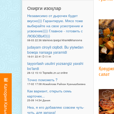
Охирги изоҳлар
Независимо от дырочек будет
вкусно))) Гарантирую. Мясо тоже
выбирайте на свое усмотрение и
усвоение)))) Главное - готовить с
ЛЮБОВЬЮ)))
08-03 22:36 islamova ipargul khamidkhanovna
judayam ciroyli ciqibdi. Bu yiyiwdan
bowqa narsaga yaramidi
16-01 22:41 D i l i m
tayyorlash usulini yozsangiz yaxshi
Қовурил
bo'lardi
28-12 15:10 Topradio.zn.uz online
салат
Точно поможеть ?
17-02 17:08 Исмайлова Райхан Куанышбаевна
Как вариант, открыть семь
карточек...
25-09 14:54 Дания
Неа, я его добавляю совсем чуть-
чуть, для запаха!