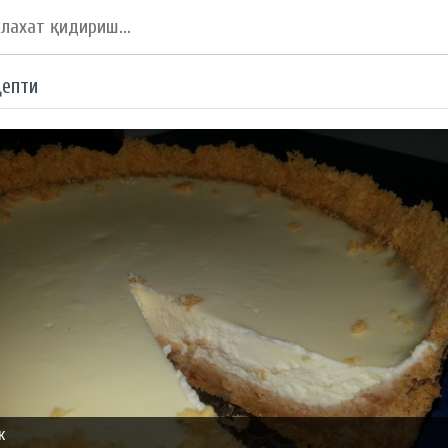
цепти
к