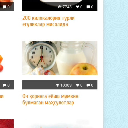
0
7748
0
0
200 килокалория турли
егуликлар мисолида
0
10389
0
0
ни
Оч қоринга ейиш мумкин
бўлмаган маҳсулотлар