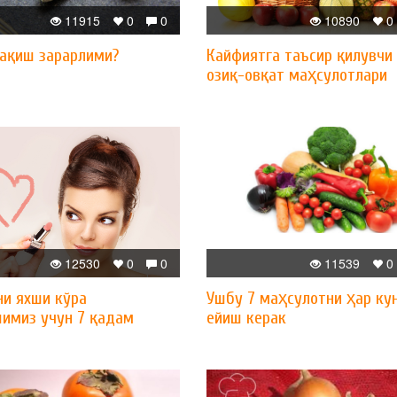
11915
0
0
10890
0
чақиш зарарлими?
Кайфиятга таъсир қилувчи
озиқ-овқат маҳсулотлари
12530
0
0
11539
0
ни яхши кўра
Ушбу 7 маҳсулотни ҳар ку
имиз учун 7 қадам
ейиш керак