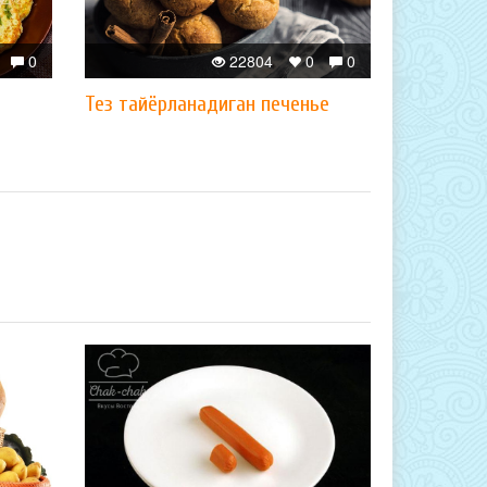
0
22804
0
0
Тез тайёрланадиган печенье